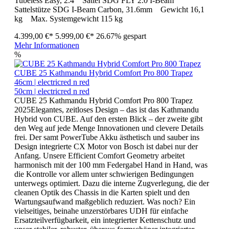
Tubeless Easy, 2.4 Sattel SDG FLY 2.0 I-Beam
Sattelstütze SDG I-Beam Carbon, 31.6mm Gewicht 16,1
kg Max. Systemgewicht 115 kg
4.399,00 €*
5.999,00 €*
26.67% gespart
Mehr Informationen
%
CUBE 25 Kathmandu Hybrid Comfort Pro 800 Trapez
46cm | electricred n red
50cm | electricred n red
CUBE 25 Kathmandu Hybrid Comfort Pro 800 Trapez
2025Elegantes, zeitloses Design – das ist das Kathmandu
Hybrid von CUBE. Auf den ersten Blick – der zweite gibt
den Weg auf jede Menge Innovationen und clevere Details
frei. Der samt PowerTube Akku ästhetisch und sauber ins
Design integrierte CX Motor von Bosch ist dabei nur der
Anfang. Unsere Efficient Comfort Geometry arbeitet
harmonisch mit der 100 mm Federgabel Hand in Hand, was
die Kontrolle vor allem unter schwierigen Bedingungen
unterwegs optimiert. Dazu die interne Zugverlegung, die der
cleanen Optik des Chassis in die Karten spielt und den
Wartungsaufwand maßgeblich reduziert. Was noch? Ein
vielseitiges, beinahe unzerstörbares UDH für einfache
Ersatzteilverfügbarkeit, ein integrierter Kettenschutz und