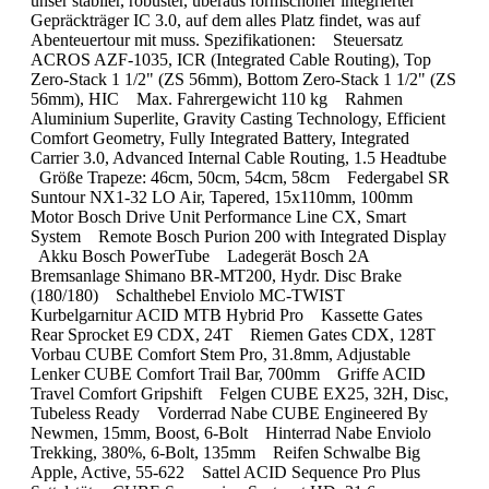
unser stabiler, robuster, überaus formschöner integrierter
Gepräckträger IC 3.0, auf dem alles Platz findet, was auf
Abenteuertour mit muss. Spezifikationen: Steuersatz
ACROS AZF-1035, ICR (Integrated Cable Routing), Top
Zero-Stack 1 1/2" (ZS 56mm), Bottom Zero-Stack 1 1/2" (ZS
56mm), HIC Max. Fahrergewicht 110 kg Rahmen
Aluminium Superlite, Gravity Casting Technology, Efficient
Comfort Geometry, Fully Integrated Battery, Integrated
Carrier 3.0, Advanced Internal Cable Routing, 1.5 Headtube
Größe Trapeze: 46cm, 50cm, 54cm, 58cm Federgabel SR
Suntour NX1-32 LO Air, Tapered, 15x110mm, 100mm
Motor Bosch Drive Unit Performance Line CX, Smart
System Remote Bosch Purion 200 with Integrated Display
Akku Bosch PowerTube Ladegerät Bosch 2A
Bremsanlage Shimano BR-MT200, Hydr. Disc Brake
(180/180) Schalthebel Enviolo MC-TWIST
Kurbelgarnitur ACID MTB Hybrid Pro Kassette Gates
Rear Sprocket E9 CDX, 24T Riemen Gates CDX, 128T
Vorbau CUBE Comfort Stem Pro, 31.8mm, Adjustable
Lenker CUBE Comfort Trail Bar, 700mm Griffe ACID
Travel Comfort Gripshift Felgen CUBE EX25, 32H, Disc,
Tubeless Ready Vorderrad Nabe CUBE Engineered By
Newmen, 15mm, Boost, 6-Bolt Hinterrad Nabe Enviolo
Trekking, 380%, 6-Bolt, 135mm Reifen Schwalbe Big
Apple, Active, 55-622 Sattel ACID Sequence Pro Plus