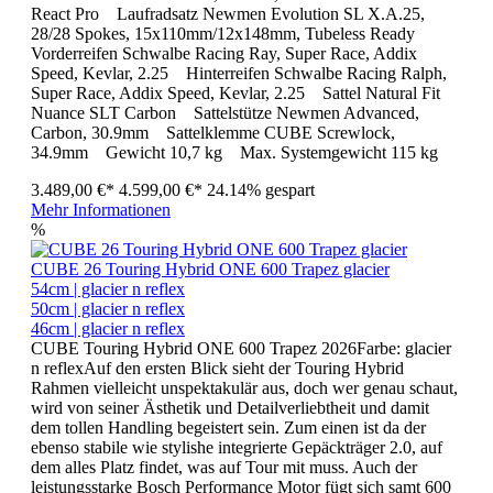
React Pro Laufradsatz Newmen Evolution SL X.A.25,
28/28 Spokes, 15x110mm/12x148mm, Tubeless Ready
Vorderreifen Schwalbe Racing Ray, Super Race, Addix
Speed, Kevlar, 2.25 Hinterreifen Schwalbe Racing Ralph,
Super Race, Addix Speed, Kevlar, 2.25 Sattel Natural Fit
Nuance SLT Carbon Sattelstütze Newmen Advanced,
Carbon, 30.9mm Sattelklemme CUBE Screwlock,
34.9mm Gewicht 10,7 kg Max. Systemgewicht 115 kg
3.489,00 €*
4.599,00 €*
24.14% gespart
Mehr Informationen
%
CUBE 26 Touring Hybrid ONE 600 Trapez glacier
54cm | glacier n reflex
50cm | glacier n reflex
46cm | glacier n reflex
CUBE Touring Hybrid ONE 600 Trapez 2026Farbe: glacier
n reflexAuf den ersten Blick sieht der Touring Hybrid
Rahmen vielleicht unspektakulär aus, doch wer genau schaut,
wird von seiner Ästhetik und Detailverliebtheit und damit
dem tollen Handling begeistert sein. Zum einen ist da der
ebenso stabile wie stylishe integrierte Gepäckträger 2.0, auf
dem alles Platz findet, was auf Tour mit muss. Auch der
leistungsstarke Bosch Performance Motor fügt sich samt 600