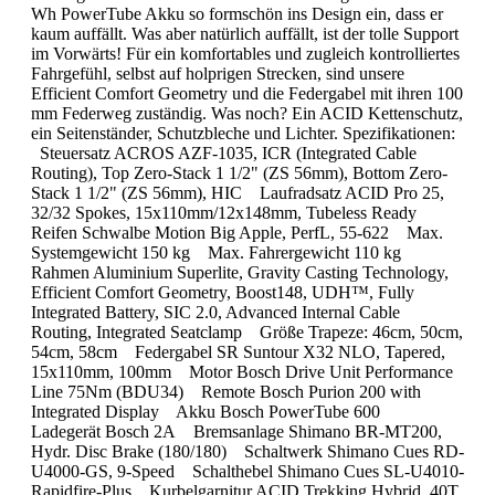
Wh PowerTube Akku so formschön ins Design ein, dass er
kaum auffällt. Was aber natürlich auffällt, ist der tolle Support
im Vorwärts! Für ein komfortables und zugleich kontrolliertes
Fahrgefühl, selbst auf holprigen Strecken, sind unsere
Efficient Comfort Geometry und die Federgabel mit ihren 100
mm Federweg zuständig. Was noch? Ein ACID Kettenschutz,
ein Seitenständer, Schutzbleche und Lichter. Spezifikationen:
Steuersatz ACROS AZF-1035, ICR (Integrated Cable
Routing), Top Zero-Stack 1 1/2" (ZS 56mm), Bottom Zero-
Stack 1 1/2" (ZS 56mm), HIC Laufradsatz ACID Pro 25,
32/32 Spokes, 15x110mm/12x148mm, Tubeless Ready
Reifen Schwalbe Motion Big Apple, PerfL, 55-622 Max.
Systemgewicht 150 kg Max. Fahrergewicht 110 kg
Rahmen Aluminium Superlite, Gravity Casting Technology,
Efficient Comfort Geometry, Boost148, UDH™, Fully
Integrated Battery, SIC 2.0, Advanced Internal Cable
Routing, Integrated Seatclamp Größe Trapeze: 46cm, 50cm,
54cm, 58cm Federgabel SR Suntour X32 NLO, Tapered,
15x110mm, 100mm Motor Bosch Drive Unit Performance
Line 75Nm (BDU34) Remote Bosch Purion 200 with
Integrated Display Akku Bosch PowerTube 600
Ladegerät Bosch 2A Bremsanlage Shimano BR-MT200,
Hydr. Disc Brake (180/180) Schaltwerk Shimano Cues RD-
U4000-GS, 9-Speed Schalthebel Shimano Cues SL-U4010-
Rapidfire-Plus Kurbelgarnitur ACID Trekking Hybrid, 40T