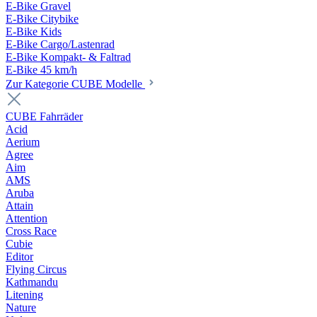
E-Bike Gravel
E-Bike Citybike
E-Bike Kids
E-Bike Cargo/Lastenrad
E-Bike Kompakt- & Faltrad
E-Bike 45 km/h
Zur Kategorie CUBE Modelle
CUBE Fahrräder
Acid
Aerium
Agree
Aim
AMS
Aruba
Attain
Attention
Cross Race
Cubie
Editor
Flying Circus
Kathmandu
Litening
Nature