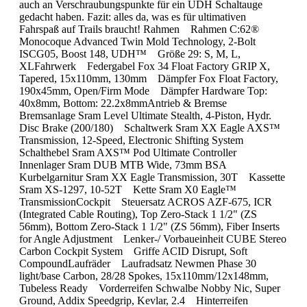
auch an Verschraubungspunkte für ein UDH Schaltauge
gedacht haben. Fazit: alles da, was es für ultimativen
Fahrspaß auf Trails braucht! Rahmen Rahmen C:62®
Monocoque Advanced Twin Mold Technology, 2-Bolt
ISCG05, Boost 148, UDH™ Größe 29: S, M, L,
XLFahrwerk Federgabel Fox 34 Float Factory GRIP X,
Tapered, 15x110mm, 130mm Dämpfer Fox Float Factory,
190x45mm, Open/Firm Mode Dämpfer Hardware Top:
40x8mm, Bottom: 22.2x8mmAntrieb & Bremse
Bremsanlage Sram Level Ultimate Stealth, 4-Piston, Hydr.
Disc Brake (200/180) Schaltwerk Sram XX Eagle AXS™
Transmission, 12-Speed, Electronic Shifting System
Schalthebel Sram AXS™ Pod Ultimate Controller
Innenlager Sram DUB MTB Wide, 73mm BSA
Kurbelgarnitur Sram XX Eagle Transmission, 30T Kassette
Sram XS-1297, 10-52T Kette Sram X0 Eagle™
TransmissionCockpit Steuersatz ACROS AZF-675, ICR
(Integrated Cable Routing), Top Zero-Stack 1 1/2" (ZS
56mm), Bottom Zero-Stack 1 1/2" (ZS 56mm), Fiber Inserts
for Angle Adjustment Lenker-/ Vorbaueinheit CUBE Stereo
Carbon Cockpit System Griffe ACID Disrupt, Soft
CompoundLaufräder Laufradsatz Newmen Phase 30
light/base Carbon, 28/28 Spokes, 15x110mm/12x148mm,
Tubeless Ready Vorderreifen Schwalbe Nobby Nic, Super
Ground, Addix Speedgrip, Kevlar, 2.4 Hinterreifen