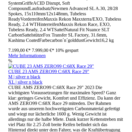
SystemGriffeACID Disrupt, Soft
CompoundLaufradsatzNewmen Advanced SL A.30, 28/28
Spokes, 15x110mm/12x148mm, Tubeless
ReadyVorderreifenMaxxis Rekon Maxxterra/EXO, Tubeless
Ready, 2.4 WTHinterreifenMaxxis Rekon Race, EXO,
Tubeless Ready, 2.4 WTSattelNatural Fit Nuance SLT
CarbonSattelstützeFox Transfer SL Factory, 31.6mm,
Kashima CoatedFarbecarbon´n´golddustGewicht16,2 kg
7.199,00 €*
7.999,00 €*
10% gespart
Mehr Informationen
%
CUBE 23 AMS ZERO99 C:68X Race 29"
M | silver n black
XL | silver n black
CUBE AMS ZERO99 C:68X Race 29" 2023 Die
wichtigsten Voraussetzungen für maximalen Speed? Ganz
klar: geringes Gewicht, Komfort und Effizienz. Da kann der
AMS ZERO99 C:68X Race 29 mitreden. Der Rahmen
wurde aus unserem hochwertigsten Carbonmaterial gefertigt
und wiegt nur lächerliche 1600 g. Wenig Gewicht ist
allerdings nur die halbe Miete. Dank kurzer Kettenstreben mit
viel Platz für 2.25 Zoll breite Reifen befindet sich das
Hinterrad direkt unter dem Fahrer, was die Kraftübertragung