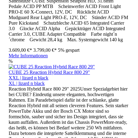
Sattelstütze CUBE Suspension Seatpost HD, 31.6mm
Pedale ACID PP MTB Scheinwerfer ACID Front Light
PRO-E 60 X-Connect, 12V, DC Rücklicht ACID
Mudguard Rear Light PRO-E, 12V, DC Ständer ACID FM
Pure Kickstand Schutzbleche ACID 65 Integrated Carrier
3.0 Glocke ACID Alpha Gepäckträger ACID Integrated
Carrier 3.0, CUBE Adapter Compatible Farbe night´n
´chrome Gewicht 28,4 kg Max. Systemgewicht 140 kg
3.609,00 €*
3.799,00 €*
5% gespart
Mehr Informationen
%
CUBE 25 Reaction Hybrid Race 800 29"
XXL | lizard n black
XL | lizard n black
Reaction Hybrid Race 800 29" 2025Unser Spezialgebiet hier
bei CUBE? Eindeutig unsere eleganten, hochwertigen
Rahmen. Ein Paradebeispiel dafür ist der schlanke, glatte
Reaction Hybrid mit all seinen cleveren Features. Sein starker
PowerTube Akku und der Bosch CX Motor sind so
formschön, sauber und sicher ins Design integriert, dass sie
kaum auffallen. Außerdem ist das Chassis PowerMore-ready,
das heißt, es können bei Bedarf weitere 250 Wh mitfahren.
Dazu betonen die integrierte Sattelklemmung und die interne