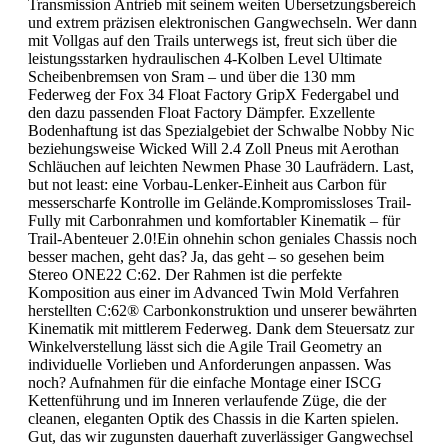
Transmission Antrieb mit seinem weiten Übersetzungsbereich
und extrem präzisen elektronischen Gangwechseln. Wer dann
mit Vollgas auf den Trails unterwegs ist, freut sich über die
leistungsstarken hydraulischen 4-Kolben Level Ultimate
Scheibenbremsen von Sram – und über die 130 mm
Federweg der Fox 34 Float Factory GripX Federgabel und
den dazu passenden Float Factory Dämpfer. Exzellente
Bodenhaftung ist das Spezialgebiet der Schwalbe Nobby Nic
beziehungsweise Wicked Will 2.4 Zoll Pneus mit Aerothan
Schläuchen auf leichten Newmen Phase 30 Laufrädern. Last,
but not least: eine Vorbau-Lenker-Einheit aus Carbon für
messerscharfe Kontrolle im Gelände.Kompromissloses Trail-
Fully mit Carbonrahmen und komfortabler Kinematik – für
Trail-Abenteuer 2.0!Ein ohnehin schon geniales Chassis noch
besser machen, geht das? Ja, das geht – so gesehen beim
Stereo ONE22 C:62. Der Rahmen ist die perfekte
Komposition aus einer im Advanced Twin Mold Verfahren
herstellten C:62® Carbonkonstruktion und unserer bewährten
Kinematik mit mittlerem Federweg. Dank dem Steuersatz zur
Winkelverstellung lässt sich die Agile Trail Geometry an
individuelle Vorlieben und Anforderungen anpassen. Was
noch? Aufnahmen für die einfache Montage einer ISCG
Kettenführung und im Inneren verlaufende Züge, die der
cleanen, eleganten Optik des Chassis in die Karten spielen.
Gut, das wir zugunsten dauerhaft zuverlässiger Gangwechsel