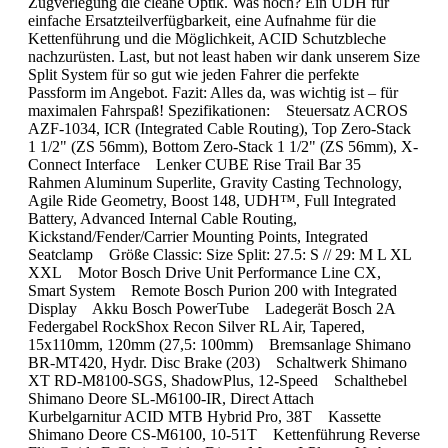
Zugverlegung die cleane Optik. Was noch? Ein UDH für
einfache Ersatzteilverfügbarkeit, eine Aufnahme für die
Kettenführung und die Möglichkeit, ACID Schutzbleche
nachzurüsten. Last, but not least haben wir dank unserem Size
Split System für so gut wie jeden Fahrer die perfekte
Passform im Angebot. Fazit: Alles da, was wichtig ist – für
maximalen Fahrspaß! Spezifikationen: Steuersatz ACROS
AZF-1034, ICR (Integrated Cable Routing), Top Zero-Stack
1 1/2" (ZS 56mm), Bottom Zero-Stack 1 1/2" (ZS 56mm), X-
Connect Interface Lenker CUBE Rise Trail Bar 35
Rahmen Aluminum Superlite, Gravity Casting Technology,
Agile Ride Geometry, Boost 148, UDH™, Full Integrated
Battery, Advanced Internal Cable Routing,
Kickstand/Fender/Carrier Mounting Points, Integrated
Seatclamp Größe Classic: Size Split: 27.5: S // 29: M L XL
XXL Motor Bosch Drive Unit Performance Line CX,
Smart System Remote Bosch Purion 200 with Integrated
Display Akku Bosch PowerTube Ladegerät Bosch 2A
Federgabel RockShox Recon Silver RL Air, Tapered,
15x110mm, 120mm (27,5: 100mm) Bremsanlage Shimano
BR-MT420, Hydr. Disc Brake (203) Schaltwerk Shimano
XT RD-M8100-SGS, ShadowPlus, 12-Speed Schalthebel
Shimano Deore SL-M6100-IR, Direct Attach
Kurbelgarnitur ACID MTB Hybrid Pro, 38T Kassette
Shimano Deore CS-M6100, 10-51T Kettenführung Reverse