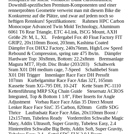
Downhill-spezifischen Premium-Komponenten und einer
rennerprobten Geometrie verweist man mit diesem Bike die
Konkurrenz auf die Plätze, und zwar auf jedem noch so
heftigen Rennkurs! Spezifikationen: Rahmen HPC Carbon
Monocoque Advanced Twin Mold Technology, Aluminum
6061 T6 Rear Triangle, ETC 4-Link, ISCG Mount, AXH
Größe 29: M, L, XL Federgabel Fox 40 Float Factory FIT
GRIP2, 20x110mm Boost, 203mm, Kashima Coated
Dämpfer Fox DHX2 Factory, 240x76mm, High/Low Speed
Rebound & Compression, spring rate 475 lbs/in. Dämpfer
Hardware Top: 30x8mm, Bottom: 22.2x8mm Bremsanlage
Magura MT7, Hydr. Disc Brake (203/203) Schaltwerk
Sram X01 DH medium cage, 7-Speed Schalthebel Sram
X01 DH Trigger Innenlager Race Face DH Pressfit
107mm Kurbelgarnitur Race Face Atlas 32T, 165mm
Kassette Sram XG-795 DH, 10-24T Kette Sram PC-1110
Kettenführung MRP SXg Chain Guide Steuersatz ACROS
Integrated, Top & Bottom 1 1/8", Fiber Inserts for Angle
Adjustment Vorbau Race Face Atlas 35 Direct Mount
Lenker Race Face SixC 35 Carbon, 820mm Griffe SDG
Thrice Laufradsatz Race Face Atlas, 20x110mm Boost /
12x157mm, Tubeless Ready Vorderreifen Schwalbe Magic
Mary, Addix Ultrasoft, Super Gravity, Tubeless Easy, 2.4
Hinterreifen Schwalbe Big Betty, Addix Soft, Super Gravity,