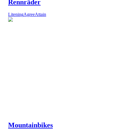
Rennräder
Litening
Agree
Attain
Mountainbikes