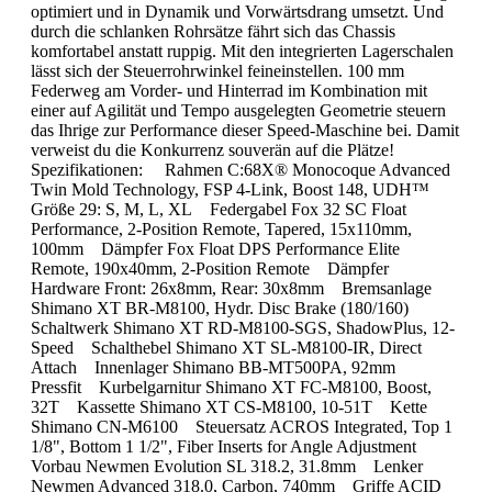
optimiert und in Dynamik und Vorwärtsdrang umsetzt. Und
durch die schlanken Rohrsätze fährt sich das Chassis
komfortabel anstatt ruppig. Mit den integrierten Lagerschalen
lässt sich der Steuerrohrwinkel feineinstellen. 100 mm
Federweg am Vorder- und Hinterrad im Kombination mit
einer auf Agilität und Tempo ausgelegten Geometrie steuern
das Ihrige zur Performance dieser Speed-Maschine bei. Damit
verweist du die Konkurrenz souverän auf die Plätze!
Spezifikationen: Rahmen C:68X® Monocoque Advanced
Twin Mold Technology, FSP 4-Link, Boost 148, UDH™
Größe 29: S, M, L, XL Federgabel Fox 32 SC Float
Performance, 2-Position Remote, Tapered, 15x110mm,
100mm Dämpfer Fox Float DPS Performance Elite
Remote, 190x40mm, 2-Position Remote Dämpfer
Hardware Front: 26x8mm, Rear: 30x8mm Bremsanlage
Shimano XT BR-M8100, Hydr. Disc Brake (180/160)
Schaltwerk Shimano XT RD-M8100-SGS, ShadowPlus, 12-
Speed Schalthebel Shimano XT SL-M8100-IR, Direct
Attach Innenlager Shimano BB-MT500PA, 92mm
Pressfit Kurbelgarnitur Shimano XT FC-M8100, Boost,
32T Kassette Shimano XT CS-M8100, 10-51T Kette
Shimano CN-M6100 Steuersatz ACROS Integrated, Top 1
1/8", Bottom 1 1/2", Fiber Inserts for Angle Adjustment
Vorbau Newmen Evolution SL 318.2, 31.8mm Lenker
Newmen Advanced 318.0, Carbon, 740mm Griffe ACID