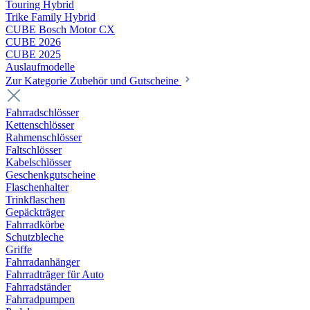
Touring Hybrid
Trike Family Hybrid
CUBE Bosch Motor CX
CUBE 2026
CUBE 2025
Auslaufmodelle
Zur Kategorie Zubehör und Gutscheine
Fahrradschlösser
Kettenschlösser
Rahmenschlösser
Faltschlösser
Kabelschlösser
Geschenkgutscheine
Flaschenhalter
Trinkflaschen
Gepäckträger
Fahrradkörbe
Schutzbleche
Griffe
Fahrradanhänger
Fahrradträger für Auto
Fahrradständer
Fahrradpumpen