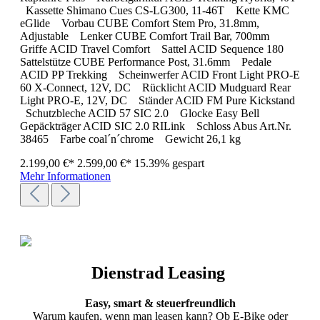
Kassette Shimano Cues CS-LG300, 11-46T Kette KMC
eGlide Vorbau CUBE Comfort Stem Pro, 31.8mm,
Adjustable Lenker CUBE Comfort Trail Bar, 700mm
Griffe ACID Travel Comfort Sattel ACID Sequence 180
Sattelstütze CUBE Performance Post, 31.6mm Pedale
ACID PP Trekking Scheinwerfer ACID Front Light PRO-E
60 X-Connect, 12V, DC Rücklicht ACID Mudguard Rear
Light PRO-E, 12V, DC Ständer ACID FM Pure Kickstand
Schutzbleche ACID 57 SIC 2.0 Glocke Easy Bell
Gepäckträger ACID SIC 2.0 RILink Schloss Abus Art.Nr.
38465 Farbe coal´n´chrome Gewicht 26,1 kg
2.199,00 €*
2.599,00 €*
15.39% gespart
Mehr Informationen
Dienstrad Leasing
Easy, smart & steuerfreundlich
Warum kaufen, wenn man leasen kann? Ob E-Bike oder