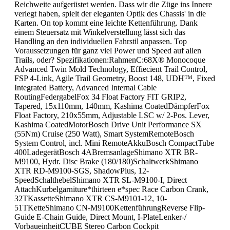
Reichweite aufgerüstet werden. Dass wir die Züge ins Innere
verlegt haben, spielt der eleganten Optik des Chassis' in die
Karten. On top kommt eine leichte Kettenführung. Dank
einem Steuersatz mit Winkelverstellung lässt sich das
Handling an den individuellen Fahrstil anpassen. Top
Voraussetzungen für ganz viel Power und Speed auf allen
Trails, oder? Spezifikationen:RahmenC:68X® Monocoque
Advanced Twin Mold Technology, Effiecient Trail Control,
FSP 4-Link, Agile Trail Geometry, Boost 148, UDH™, Fixed
Integrated Battery, Advanced Internal Cable
RoutingFedergabelFox 34 Float Factory FIT GRIP2,
Tapered, 15x110mm, 140mm, Kashima CoatedDämpferFox
Float Factory, 210x55mm, Adjustable LSC w/ 2-Pos. Lever,
Kashima CoatedMotorBosch Drive Unit Performance SX
(55Nm) Cruise (250 Watt), Smart SystemRemoteBosch
System Control, incl. Mini RemoteAkkuBosch CompactTube
400LadegerätBosch 4ABremsanlageShimano XTR BR-
M9100, Hydr. Disc Brake (180/180)SchaltwerkShimano
XTR RD-M9100-SGS, ShadowPlus, 12-
SpeedSchalthebelShimano XTR SL-M9100-I, Direct
AttachKurbelgarniture*thirteen e*spec Race Carbon Crank,
32TKassetteShimano XTR CS-M9101-12, 10-
51TKetteShimano CN-M9100KettenführungReverse Flip-
Guide E-Chain Guide, Direct Mount, I-PlateLenker-/
VorbaueinheitCUBE Stereo Carbon Cockpit