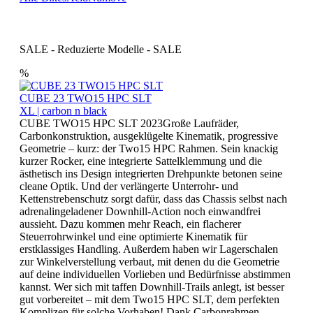
SALE - Reduzierte Modelle - SALE
%
CUBE 23 TWO15 HPC SLT
XL | carbon n black
CUBE TWO15 HPC SLT 2023Große Laufräder,
Carbonkonstruktion, ausgeklügelte Kinematik, progressive
Geometrie – kurz: der Two15 HPC Rahmen. Sein knackig
kurzer Rocker, eine integrierte Sattelklemmung und die
ästhetisch ins Design integrierten Drehpunkte betonen seine
cleane Optik. Und der verlängerte Unterrohr- und
Kettenstrebenschutz sorgt dafür, dass das Chassis selbst nach
adrenalingeladener Downhill-Action noch einwandfrei
aussieht. Dazu kommen mehr Reach, ein flacherer
Steuerrohrwinkel und eine optimierte Kinematik für
erstklassiges Handling. Außerdem haben wir Lagerschalen
zur Winkelverstellung verbaut, mit denen du die Geometrie
auf deine individuellen Vorlieben und Bedürfnisse abstimmen
kannst. Wer sich mit taffen Downhill-Trails anlegt, ist besser
gut vorbereitet – mit dem Two15 HPC SLT, dem perfekten
Komplizen für solche Vorhaben! Dank Carbonrahmen,