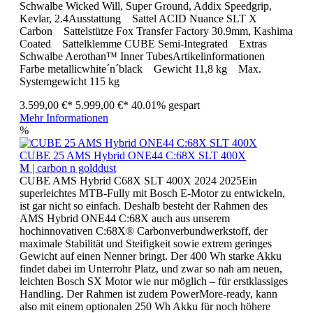
Schwalbe Wicked Will, Super Ground, Addix Speedgrip,
Kevlar, 2.4Ausstattung Sattel ACID Nuance SLT X
Carbon Sattelstütze Fox Transfer Factory 30.9mm, Kashima
Coated Sattelklemme CUBE Semi-Integrated Extras
Schwalbe Aerothan™ Inner TubesArtikelinformationen
Farbe metallicwhite´n´black Gewicht 11,8 kg Max.
Systemgewicht 115 kg
3.599,00 €*
5.999,00 €*
40.01% gespart
Mehr Informationen
%
CUBE 25 AMS Hybrid ONE44 C:68X SLT 400X
M | carbon n golddust
CUBE AMS Hybrid C68X SLT 400X 2024 2025Ein
superleichtes MTB-Fully mit Bosch E-Motor zu entwickeln,
ist gar nicht so einfach. Deshalb besteht der Rahmen des
AMS Hybrid ONE44 C:68X auch aus unserem
hochinnovativen C:68X® Carbonverbundwerkstoff, der
maximale Stabilität und Steifigkeit sowie extrem geringes
Gewicht auf einen Nenner bringt. Der 400 Wh starke Akku
findet dabei im Unterrohr Platz, und zwar so nah am neuen,
leichten Bosch SX Motor wie nur möglich – für erstklassiges
Handling. Der Rahmen ist zudem PowerMore-ready, kann
also mit einem optionalen 250 Wh Akku für noch höhere