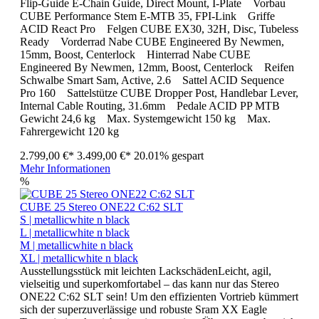
Flip-Guide E-Chain Guide, Direct Mount, I-Plate Vorbau
CUBE Performance Stem E-MTB 35, FPI-Link Griffe
ACID React Pro Felgen CUBE EX30, 32H, Disc, Tubeless
Ready Vorderrad Nabe CUBE Engineered By Newmen,
15mm, Boost, Centerlock Hinterrad Nabe CUBE
Engineered By Newmen, 12mm, Boost, Centerlock Reifen
Schwalbe Smart Sam, Active, 2.6 Sattel ACID Sequence
Pro 160 Sattelstütze CUBE Dropper Post, Handlebar Lever,
Internal Cable Routing, 31.6mm Pedale ACID PP MTB
Gewicht 24,6 kg Max. Systemgewicht 150 kg Max.
Fahrergewicht 120 kg
2.799,00 €*
3.499,00 €*
20.01% gespart
Mehr Informationen
%
CUBE 25 Stereo ONE22 C:62 SLT
S | metallicwhite n black
L | metallicwhite n black
M | metallicwhite n black
XL | metallicwhite n black
Ausstellungsstück mit leichten LackschädenLeicht, agil,
vielseitig und superkomfortabel – das kann nur das Stereo
ONE22 C:62 SLT sein! Um den effizienten Vortrieb kümmert
sich der superzuverlässige und robuste Sram XX Eagle