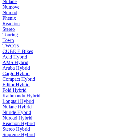
Nulane
Numove
Nuroad
Phenix
Reaction
Stereo
Touring
Town
TWO15
CUBE E-Bikes
Acid Hybrid
AMS Hybrid
Aruba Hybrid
Cargo Hybrid
Compact Hybrid
Editor Hybrid
Fold Hybrid
Kathmandu Hybrid
Longtail Hybrid
Nulane Hybrid
Nuride Hybrid
Nuroad Hybrid
Reaction Hybrid
Stereo Hybrid
Supreme Hybrid