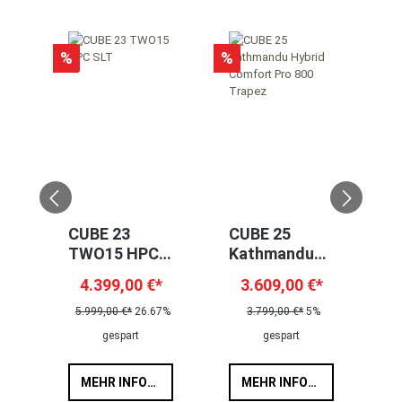
%
%
%
CUBE 23
CUBE 25
C
TWO15 HPC
Kathmandu
R
SLT
Hybrid
H
*
4.399,00 €*
3.609,00 €*
Comfort Pro
8
800 Trapez
9%
5.999,00 €*
26.67%
3.799,00 €*
5%
3
gespart
gespart
MEHR INFORMATIONEN
MEHR INFORMATIONEN