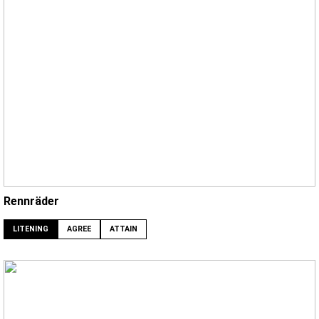
Rennräder
LITENING
AGREE
ATTAIN