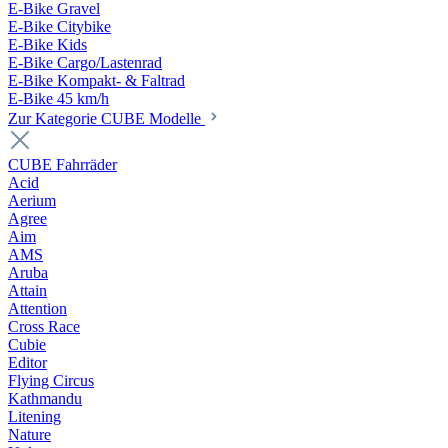
E-Bike Gravel
E-Bike Citybike
E-Bike Kids
E-Bike Cargo/Lastenrad
E-Bike Kompakt- & Faltrad
E-Bike 45 km/h
Zur Kategorie CUBE Modelle
CUBE Fahrräder
Acid
Aerium
Agree
Aim
AMS
Aruba
Attain
Attention
Cross Race
Cubie
Editor
Flying Circus
Kathmandu
Litening
Nature