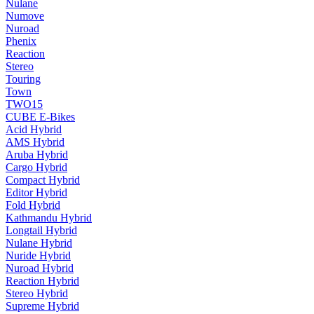
Nulane
Numove
Nuroad
Phenix
Reaction
Stereo
Touring
Town
TWO15
CUBE E-Bikes
Acid Hybrid
AMS Hybrid
Aruba Hybrid
Cargo Hybrid
Compact Hybrid
Editor Hybrid
Fold Hybrid
Kathmandu Hybrid
Longtail Hybrid
Nulane Hybrid
Nuride Hybrid
Nuroad Hybrid
Reaction Hybrid
Stereo Hybrid
Supreme Hybrid