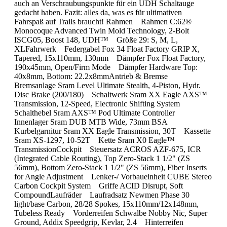
auch an Verschraubungspunkte für ein UDH Schaltauge
gedacht haben. Fazit: alles da, was es für ultimativen
Fahrspaß auf Trails braucht! Rahmen Rahmen C:62®
Monocoque Advanced Twin Mold Technology, 2-Bolt
ISCG05, Boost 148, UDH™ Größe 29: S, M, L,
XLFahrwerk Federgabel Fox 34 Float Factory GRIP X,
Tapered, 15x110mm, 130mm Dämpfer Fox Float Factory,
190x45mm, Open/Firm Mode Dämpfer Hardware Top:
40x8mm, Bottom: 22.2x8mmAntrieb & Bremse
Bremsanlage Sram Level Ultimate Stealth, 4-Piston, Hydr.
Disc Brake (200/180) Schaltwerk Sram XX Eagle AXS™
Transmission, 12-Speed, Electronic Shifting System
Schalthebel Sram AXS™ Pod Ultimate Controller
Innenlager Sram DUB MTB Wide, 73mm BSA
Kurbelgarnitur Sram XX Eagle Transmission, 30T Kassette
Sram XS-1297, 10-52T Kette Sram X0 Eagle™
TransmissionCockpit Steuersatz ACROS AZF-675, ICR
(Integrated Cable Routing), Top Zero-Stack 1 1/2" (ZS
56mm), Bottom Zero-Stack 1 1/2" (ZS 56mm), Fiber Inserts
for Angle Adjustment Lenker-/ Vorbaueinheit CUBE Stereo
Carbon Cockpit System Griffe ACID Disrupt, Soft
CompoundLaufräder Laufradsatz Newmen Phase 30
light/base Carbon, 28/28 Spokes, 15x110mm/12x148mm,
Tubeless Ready Vorderreifen Schwalbe Nobby Nic, Super
Ground, Addix Speedgrip, Kevlar, 2.4 Hinterreifen