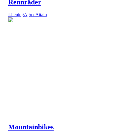
Rennräder
Litening
Agree
Attain
Mountainbikes