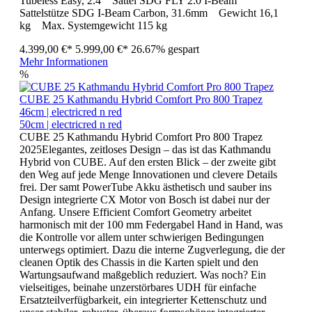
Tubeless Easy, 2.4 Sattel SDG FLY 2.0 I-Beam
Sattelstütze SDG I-Beam Carbon, 31.6mm Gewicht 16,1
kg Max. Systemgewicht 115 kg
4.399,00 €*
5.999,00 €*
26.67% gespart
Mehr Informationen
%
CUBE 25 Kathmandu Hybrid Comfort Pro 800 Trapez
46cm | electricred n red
50cm | electricred n red
CUBE 25 Kathmandu Hybrid Comfort Pro 800 Trapez
2025Elegantes, zeitloses Design – das ist das Kathmandu
Hybrid von CUBE. Auf den ersten Blick – der zweite gibt
den Weg auf jede Menge Innovationen und clevere Details
frei. Der samt PowerTube Akku ästhetisch und sauber ins
Design integrierte CX Motor von Bosch ist dabei nur der
Anfang. Unsere Efficient Comfort Geometry arbeitet
harmonisch mit der 100 mm Federgabel Hand in Hand, was
die Kontrolle vor allem unter schwierigen Bedingungen
unterwegs optimiert. Dazu die interne Zugverlegung, die der
cleanen Optik des Chassis in die Karten spielt und den
Wartungsaufwand maßgeblich reduziert. Was noch? Ein
vielseitiges, beinahe unzerstörbares UDH für einfache
Ersatzteilverfügbarkeit, ein integrierter Kettenschutz und