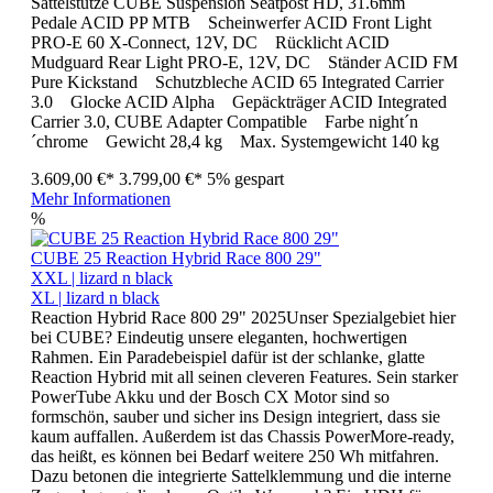
Sattelstütze CUBE Suspension Seatpost HD, 31.6mm
Pedale ACID PP MTB Scheinwerfer ACID Front Light
PRO-E 60 X-Connect, 12V, DC Rücklicht ACID
Mudguard Rear Light PRO-E, 12V, DC Ständer ACID FM
Pure Kickstand Schutzbleche ACID 65 Integrated Carrier
3.0 Glocke ACID Alpha Gepäckträger ACID Integrated
Carrier 3.0, CUBE Adapter Compatible Farbe night´n
´chrome Gewicht 28,4 kg Max. Systemgewicht 140 kg
3.609,00 €*
3.799,00 €*
5% gespart
Mehr Informationen
%
CUBE 25 Reaction Hybrid Race 800 29"
XXL | lizard n black
XL | lizard n black
Reaction Hybrid Race 800 29" 2025Unser Spezialgebiet hier
bei CUBE? Eindeutig unsere eleganten, hochwertigen
Rahmen. Ein Paradebeispiel dafür ist der schlanke, glatte
Reaction Hybrid mit all seinen cleveren Features. Sein starker
PowerTube Akku und der Bosch CX Motor sind so
formschön, sauber und sicher ins Design integriert, dass sie
kaum auffallen. Außerdem ist das Chassis PowerMore-ready,
das heißt, es können bei Bedarf weitere 250 Wh mitfahren.
Dazu betonen die integrierte Sattelklemmung und die interne