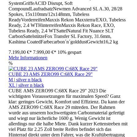
SystemGriffeACID Disrupt, Soft
CompoundLaufradsatzNewmen Advanced SL A.30, 28/28
Spokes, 15x110mm/12x148mm, Tubeless
ReadyVorderreifenMaxxis Rekon Maxxterra/EXO, Tubeless
Ready, 2.4 WTHinterreifenMaxxis Rekon Race, EXO,
Tubeless Ready, 2.4 WTSattelNatural Fit Nuance SLT
CarbonSattelstützeFox Transfer SL Factory, 31.6mm,
Kashima CoatedFarbecarbon´n´golddustGewicht16,2 kg
7.199,00 €*
7.999,00 €*
10% gespart
Mehr Informationen
%
CUBE 23 AMS ZERO99 C:68X Race 29"
M | silver n black
XL | silver n black
CUBE AMS ZERO99 C:68X Race 29" 2023 Die
wichtigsten Voraussetzungen für maximalen Speed? Ganz
klar: geringes Gewicht, Komfort und Effizienz. Da kann der
AMS ZERO99 C:68X Race 29 mitreden. Der Rahmen
wurde aus unserem hochwertigsten Carbonmaterial gefertigt
und wiegt nur lächerliche 1600 g. Wenig Gewicht ist
allerdings nur die halbe Miete. Dank kurzer Kettenstreben mit
viel Platz für 2.25 Zoll breite Reifen befindet sich das
Hinterrad direkt unter dem Fahrer, was die Kraftübertragung