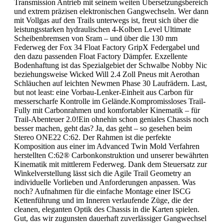
Transmission Antrieb mit seinem weiten Übersetzungsbereich
und extrem präzisen elektronischen Gangwechseln. Wer dann
mit Vollgas auf den Trails unterwegs ist, freut sich über die
leistungsstarken hydraulischen 4-Kolben Level Ultimate
Scheibenbremsen von Sram – und über die 130 mm
Federweg der Fox 34 Float Factory GripX Federgabel und
den dazu passenden Float Factory Dämpfer. Exzellente
Bodenhaftung ist das Spezialgebiet der Schwalbe Nobby Nic
beziehungsweise Wicked Will 2.4 Zoll Pneus mit Aerothan
Schläuchen auf leichten Newmen Phase 30 Laufrädern. Last,
but not least: eine Vorbau-Lenker-Einheit aus Carbon für
messerscharfe Kontrolle im Gelände.Kompromissloses Trail-
Fully mit Carbonrahmen und komfortabler Kinematik – für
Trail-Abenteuer 2.0!Ein ohnehin schon geniales Chassis noch
besser machen, geht das? Ja, das geht – so gesehen beim
Stereo ONE22 C:62. Der Rahmen ist die perfekte
Komposition aus einer im Advanced Twin Mold Verfahren
herstellten C:62® Carbonkonstruktion und unserer bewährten
Kinematik mit mittlerem Federweg. Dank dem Steuersatz zur
Winkelverstellung lässt sich die Agile Trail Geometry an
individuelle Vorlieben und Anforderungen anpassen. Was
noch? Aufnahmen für die einfache Montage einer ISCG
Kettenführung und im Inneren verlaufende Züge, die der
cleanen, eleganten Optik des Chassis in die Karten spielen.
Gut, das wir zugunsten dauerhaft zuverlässiger Gangwechsel