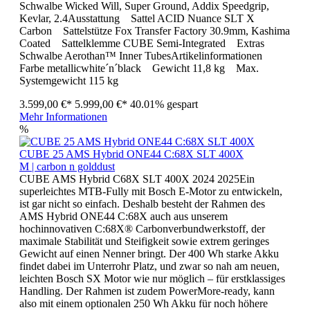
Schwalbe Wicked Will, Super Ground, Addix Speedgrip,
Kevlar, 2.4Ausstattung Sattel ACID Nuance SLT X
Carbon Sattelstütze Fox Transfer Factory 30.9mm, Kashima
Coated Sattelklemme CUBE Semi-Integrated Extras
Schwalbe Aerothan™ Inner TubesArtikelinformationen
Farbe metallicwhite´n´black Gewicht 11,8 kg Max.
Systemgewicht 115 kg
3.599,00 €*
5.999,00 €*
40.01% gespart
Mehr Informationen
%
CUBE 25 AMS Hybrid ONE44 C:68X SLT 400X
M | carbon n golddust
CUBE AMS Hybrid C68X SLT 400X 2024 2025Ein
superleichtes MTB-Fully mit Bosch E-Motor zu entwickeln,
ist gar nicht so einfach. Deshalb besteht der Rahmen des
AMS Hybrid ONE44 C:68X auch aus unserem
hochinnovativen C:68X® Carbonverbundwerkstoff, der
maximale Stabilität und Steifigkeit sowie extrem geringes
Gewicht auf einen Nenner bringt. Der 400 Wh starke Akku
findet dabei im Unterrohr Platz, und zwar so nah am neuen,
leichten Bosch SX Motor wie nur möglich – für erstklassiges
Handling. Der Rahmen ist zudem PowerMore-ready, kann
also mit einem optionalen 250 Wh Akku für noch höhere