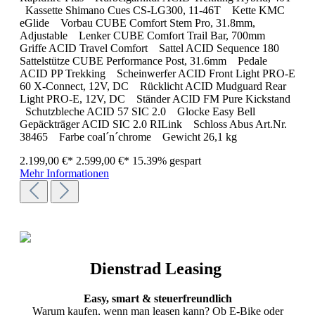
Kassette Shimano Cues CS-LG300, 11-46T Kette KMC
eGlide Vorbau CUBE Comfort Stem Pro, 31.8mm,
Adjustable Lenker CUBE Comfort Trail Bar, 700mm
Griffe ACID Travel Comfort Sattel ACID Sequence 180
Sattelstütze CUBE Performance Post, 31.6mm Pedale
ACID PP Trekking Scheinwerfer ACID Front Light PRO-E
60 X-Connect, 12V, DC Rücklicht ACID Mudguard Rear
Light PRO-E, 12V, DC Ständer ACID FM Pure Kickstand
Schutzbleche ACID 57 SIC 2.0 Glocke Easy Bell
Gepäckträger ACID SIC 2.0 RILink Schloss Abus Art.Nr.
38465 Farbe coal´n´chrome Gewicht 26,1 kg
2.199,00 €*
2.599,00 €*
15.39% gespart
Mehr Informationen
Dienstrad Leasing
Easy, smart & steuerfreundlich
Warum kaufen, wenn man leasen kann? Ob E-Bike oder