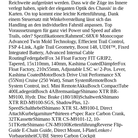
Reichweite aufgerüstet werden. Dass wir die Züge ins Innere
verlegt haben, spielt der eleganten Optik des Chassis' in die
Karten. On top kommt eine leichte Kettenführung. Dank
einem Steuersatz mit Winkelverstellung lässt sich das
Handling an den individuellen Fahrstil anpassen. Top
Voraussetzungen für ganz viel Power und Speed auf allen
Trails, oder? Spezifikationen:RahmenC:68X® Monocoque
Advanced Twin Mold Technology, Effiecient Trail Control,
FSP 4-Link, Agile Trail Geometry, Boost 148, UDH™, Fixed
Integrated Battery, Advanced Internal Cable
RoutingFedergabelFox 34 Float Factory FIT GRIP2,
Tapered, 15x110mm, 140mm, Kashima CoatedDämpferFox
Float Factory, 210x55mm, Adjustable LSC w/ 2-Pos. Lever,
Kashima CoatedMotorBosch Drive Unit Performance SX
(55Nm) Cruise (250 Watt), Smart SystemRemoteBosch
System Control, incl. Mini RemoteAkkuBosch CompactTube
400LadegerätBosch 4ABremsanlageShimano XTR BR-
M9100, Hydr. Disc Brake (180/180)SchaltwerkShimano
XTR RD-M9100-SGS, ShadowPlus, 12-
SpeedSchalthebelShimano XTR SL-M9100-I, Direct
AttachKurbelgarniture*thirteen e*spec Race Carbon Crank,
32TKassetteShimano XTR CS-M9101-12, 10-
51TKetteShimano CN-M9100KettenführungReverse Flip-
Guide E-Chain Guide, Direct Mount, I-PlateLenker-/
VorbaueinheitCUBE Stereo Carbon Cockpit