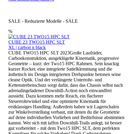
SALE - Reduzierte Modelle - SALE
%
CUBE 23 TWO15 HPC SLT
XL | carbon n black
CUBE TWO15 HPC SLT 2023Große Laufräder,
Carbonkonstruktion, ausgeklügelte Kinematik, progressive
Geometrie – kurz: der Two15 HPC Rahmen. Sein knackig
kurzer Rocker, eine integrierte Sattelklemmung und die
ästhetisch ins Design integrierten Drehpunkte betonen seine
cleane Optik. Und der verlängerte Unterrohr- und
Kettenstrebenschutz sorgt dafür, dass das Chassis selbst nach
adrenalingeladener Downhill-Action noch einwandfrei
aussieht. Dazu kommen mehr Reach, ein flacherer
Steuerrohrwinkel und eine optimierte Kinematik für
erstklassiges Handling. Außerdem haben wir Lagerschalen
zur Winkelverstellung verbaut, mit denen du die Geometrie
auf deine individuellen Vorlieben und Bedürfnisse abstimmen
kannst. Wer sich mit taffen Downhill-Trails anlegt, ist besser
gut vorbereitet – mit dem Two15 HPC SLT, dem perfekten
Komplizen für solche Vorhaben! Dank Carbonrahmen,