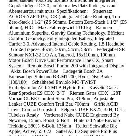
unser stabiler, robuster, überaus formschöner integrierter
Gepräckträger IC 3.0, auf dem alles Platz findet, was auf
Abenteuertour mit muss. Spezifikationen: Steuersatz
ACROS AZF-1035, ICR (Integrated Cable Routing), Top
Zero-Stack 1 1/2" (ZS 56mm), Bottom Zero-Stack 1 1/2" (ZS
56mm), HIC Max. Fahrergewicht 110 kg Rahmen
Aluminium Superlite, Gravity Casting Technology, Efficient
Comfort Geometry, Fully Integrated Battery, Integrated
Carrier 3.0, Advanced Internal Cable Routing, 1.5 Headtube
Größe Trapeze: 46cm, 50cm, 54cm, 58cm Federgabel SR
Suntour NX1-32 LO Air, Tapered, 15x110mm, 100mm
Motor Bosch Drive Unit Performance Line CX, Smart
System Remote Bosch Purion 200 with Integrated Display
Akku Bosch PowerTube Ladegerät Bosch 2A
Bremsanlage Shimano BR-MT200, Hydr. Disc Brake
(180/180) Schalthebel Enviolo MC-TWIST
Kurbelgarnitur ACID MTB Hybrid Pro Kassette Gates
Rear Sprocket E9 CDX, 24T Riemen Gates CDX, 128T
Vorbau CUBE Comfort Stem Pro, 31.8mm, Adjustable
Lenker CUBE Comfort Trail Bar, 700mm Griffe ACID
Travel Comfort Gripshift Felgen CUBE EX25, 32H, Disc,
Tubeless Ready Vorderrad Nabe CUBE Engineered By
Newmen, 15mm, Boost, 6-Bolt Hinterrad Nabe Enviolo
Trekking, 380%, 6-Bolt, 135mm Reifen Schwalbe Big
Apple, Active, 55-622 Sattel ACID Sequence Pro Plus