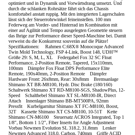
optimiert und in Dynamik und Vorwärtsdrang umsetzt. Und
durch die schlanken Rohrsätze fährt sich das Chassis
komfortabel anstatt ruppig. Mit den integrierten Lagerschalen
lässt sich der Steuerrohrwinkel feineinstellen. 100 mm
Federweg am Vorder- und Hinterrad im Kombination mit
einer auf Agilität und Tempo ausgelegten Geometrie steuern
das Ihrige zur Performance dieser Speed-Maschine bei. Damit
verweist du die Konkurrenz souverän auf die Plätze!
Spezifikationen: Rahmen C:68X® Monocoque Advanced
Twin Mold Technology, FSP 4-Link, Boost 148, UDH™
Größe 29: S, M, L, XL Federgabel Fox 32 SC Float
Performance, 2-Position Remote, Tapered, 15x110mm,
100mm Dämpfer Fox Float DPS Performance Elite
Remote, 190x40mm, 2-Position Remote Dämpfer
Hardware Front: 26x8mm, Rear: 30x8mm Bremsanlage
Shimano XT BR-M8100, Hydr. Disc Brake (180/160)
Schaltwerk Shimano XT RD-M8100-SGS, ShadowPlus, 12-
Speed Schalthebel Shimano XT SL-M8100-IR, Direct
Attach Innenlager Shimano BB-MT500PA, 92mm
Pressfit Kurbelgarnitur Shimano XT FC-M8100, Boost,
32T Kassette Shimano XT CS-M8100, 10-51T Kette
Shimano CN-M6100 Steuersatz ACROS Integrated, Top 1
1/8", Bottom 1 1/2", Fiber Inserts for Angle Adjustment
Vorbau Newmen Evolution SL 318.2, 31.8mm Lenker
Newmen Advanced 318.0, Carbon, 740mm Griffe ACID