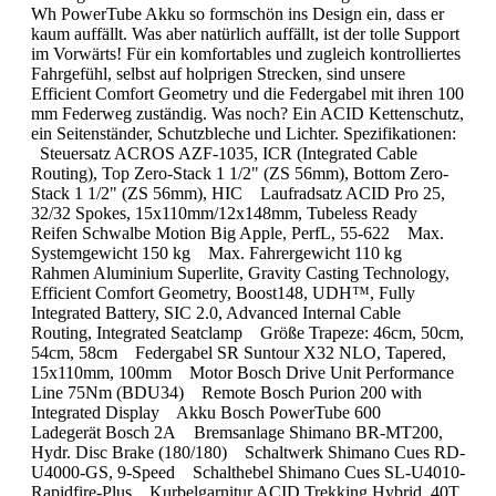
Wh PowerTube Akku so formschön ins Design ein, dass er
kaum auffällt. Was aber natürlich auffällt, ist der tolle Support
im Vorwärts! Für ein komfortables und zugleich kontrolliertes
Fahrgefühl, selbst auf holprigen Strecken, sind unsere
Efficient Comfort Geometry und die Federgabel mit ihren 100
mm Federweg zuständig. Was noch? Ein ACID Kettenschutz,
ein Seitenständer, Schutzbleche und Lichter. Spezifikationen:
Steuersatz ACROS AZF-1035, ICR (Integrated Cable
Routing), Top Zero-Stack 1 1/2" (ZS 56mm), Bottom Zero-
Stack 1 1/2" (ZS 56mm), HIC Laufradsatz ACID Pro 25,
32/32 Spokes, 15x110mm/12x148mm, Tubeless Ready
Reifen Schwalbe Motion Big Apple, PerfL, 55-622 Max.
Systemgewicht 150 kg Max. Fahrergewicht 110 kg
Rahmen Aluminium Superlite, Gravity Casting Technology,
Efficient Comfort Geometry, Boost148, UDH™, Fully
Integrated Battery, SIC 2.0, Advanced Internal Cable
Routing, Integrated Seatclamp Größe Trapeze: 46cm, 50cm,
54cm, 58cm Federgabel SR Suntour X32 NLO, Tapered,
15x110mm, 100mm Motor Bosch Drive Unit Performance
Line 75Nm (BDU34) Remote Bosch Purion 200 with
Integrated Display Akku Bosch PowerTube 600
Ladegerät Bosch 2A Bremsanlage Shimano BR-MT200,
Hydr. Disc Brake (180/180) Schaltwerk Shimano Cues RD-
U4000-GS, 9-Speed Schalthebel Shimano Cues SL-U4010-
Rapidfire-Plus Kurbelgarnitur ACID Trekking Hybrid, 40T