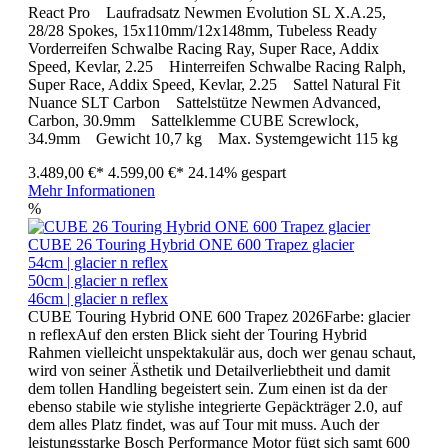
React Pro Laufradsatz Newmen Evolution SL X.A.25,
28/28 Spokes, 15x110mm/12x148mm, Tubeless Ready
Vorderreifen Schwalbe Racing Ray, Super Race, Addix
Speed, Kevlar, 2.25 Hinterreifen Schwalbe Racing Ralph,
Super Race, Addix Speed, Kevlar, 2.25 Sattel Natural Fit
Nuance SLT Carbon Sattelstütze Newmen Advanced,
Carbon, 30.9mm Sattelklemme CUBE Screwlock,
34.9mm Gewicht 10,7 kg Max. Systemgewicht 115 kg
3.489,00 €*
4.599,00 €*
24.14% gespart
Mehr Informationen
%
CUBE 26 Touring Hybrid ONE 600 Trapez glacier
54cm | glacier n reflex
50cm | glacier n reflex
46cm | glacier n reflex
CUBE Touring Hybrid ONE 600 Trapez 2026Farbe: glacier
n reflexAuf den ersten Blick sieht der Touring Hybrid
Rahmen vielleicht unspektakulär aus, doch wer genau schaut,
wird von seiner Ästhetik und Detailverliebtheit und damit
dem tollen Handling begeistert sein. Zum einen ist da der
ebenso stabile wie stylishe integrierte Gepäckträger 2.0, auf
dem alles Platz findet, was auf Tour mit muss. Auch der
leistungsstarke Bosch Performance Motor fügt sich samt 600