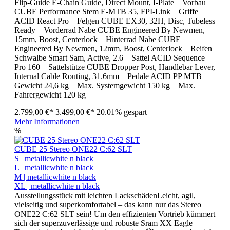
Flip-Guide E-Chain Guide, Direct Mount, I-Plate Vorbau
CUBE Performance Stem E-MTB 35, FPI-Link Griffe
ACID React Pro Felgen CUBE EX30, 32H, Disc, Tubeless
Ready Vorderrad Nabe CUBE Engineered By Newmen,
15mm, Boost, Centerlock Hinterrad Nabe CUBE
Engineered By Newmen, 12mm, Boost, Centerlock Reifen
Schwalbe Smart Sam, Active, 2.6 Sattel ACID Sequence
Pro 160 Sattelstütze CUBE Dropper Post, Handlebar Lever,
Internal Cable Routing, 31.6mm Pedale ACID PP MTB
Gewicht 24,6 kg Max. Systemgewicht 150 kg Max.
Fahrergewicht 120 kg
2.799,00 €*
3.499,00 €*
20.01% gespart
Mehr Informationen
%
CUBE 25 Stereo ONE22 C:62 SLT
S | metallicwhite n black
L | metallicwhite n black
M | metallicwhite n black
XL | metallicwhite n black
Ausstellungsstück mit leichten LackschädenLeicht, agil,
vielseitig und superkomfortabel – das kann nur das Stereo
ONE22 C:62 SLT sein! Um den effizienten Vortrieb kümmert
sich der superzuverlässige und robuste Sram XX Eagle