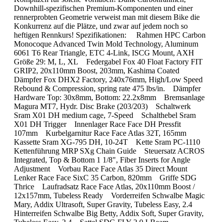
Downhill-spezifischen Premium-Komponenten und einer
rennerprobten Geometrie verweist man mit diesem Bike die
Konkurrenz auf die Plätze, und zwar auf jedem noch so
heftigen Rennkurs! Spezifikationen: Rahmen HPC Carbon
Monocoque Advanced Twin Mold Technology, Aluminum
6061 T6 Rear Triangle, ETC 4-Link, ISCG Mount, AXH
Größe 29: M, L, XL Federgabel Fox 40 Float Factory FIT
GRIP2, 20x110mm Boost, 203mm, Kashima Coated
Dämpfer Fox DHX2 Factory, 240x76mm, High/Low Speed
Rebound & Compression, spring rate 475 lbs/in. Dämpfer
Hardware Top: 30x8mm, Bottom: 22.2x8mm Bremsanlage
Magura MT7, Hydr. Disc Brake (203/203) Schaltwerk
Sram X01 DH medium cage, 7-Speed Schalthebel Sram
X01 DH Trigger Innenlager Race Face DH Pressfit
107mm Kurbelgarnitur Race Face Atlas 32T, 165mm
Kassette Sram XG-795 DH, 10-24T Kette Sram PC-1110
Kettenführung MRP SXg Chain Guide Steuersatz ACROS
Integrated, Top & Bottom 1 1/8", Fiber Inserts for Angle
Adjustment Vorbau Race Face Atlas 35 Direct Mount
Lenker Race Face SixC 35 Carbon, 820mm Griffe SDG
Thrice Laufradsatz Race Face Atlas, 20x110mm Boost /
12x157mm, Tubeless Ready Vorderreifen Schwalbe Magic
Mary, Addix Ultrasoft, Super Gravity, Tubeless Easy, 2.4
Hinterreifen Schwalbe Big Betty, Addix Soft, Super Gravity,