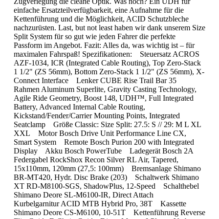
Zugverlegung die cleane Optik. Was noch? Ein UDH für
einfache Ersatzteilverfügbarkeit, eine Aufnahme für die
Kettenführung und die Möglichkeit, ACID Schutzbleche
nachzurüsten. Last, but not least haben wir dank unserem Size
Split System für so gut wie jeden Fahrer die perfekte
Passform im Angebot. Fazit: Alles da, was wichtig ist – für
maximalen Fahrspaß! Spezifikationen: Steuersatz ACROS
AZF-1034, ICR (Integrated Cable Routing), Top Zero-Stack
1 1/2" (ZS 56mm), Bottom Zero-Stack 1 1/2" (ZS 56mm), X-
Connect Interface Lenker CUBE Rise Trail Bar 35
Rahmen Aluminum Superlite, Gravity Casting Technology,
Agile Ride Geometry, Boost 148, UDH™, Full Integrated
Battery, Advanced Internal Cable Routing,
Kickstand/Fender/Carrier Mounting Points, Integrated
Seatclamp Größe Classic: Size Split: 27.5: S // 29: M L XL
XXL Motor Bosch Drive Unit Performance Line CX,
Smart System Remote Bosch Purion 200 with Integrated
Display Akku Bosch PowerTube Ladegerät Bosch 2A
Federgabel RockShox Recon Silver RL Air, Tapered,
15x110mm, 120mm (27,5: 100mm) Bremsanlage Shimano
BR-MT420, Hydr. Disc Brake (203) Schaltwerk Shimano
XT RD-M8100-SGS, ShadowPlus, 12-Speed Schalthebel
Shimano Deore SL-M6100-IR, Direct Attach
Kurbelgarnitur ACID MTB Hybrid Pro, 38T Kassette
Shimano Deore CS-M6100, 10-51T Kettenführung Reverse