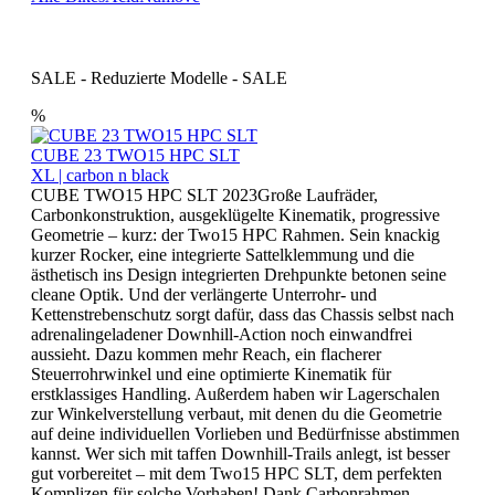
SALE - Reduzierte Modelle - SALE
%
CUBE 23 TWO15 HPC SLT
XL | carbon n black
CUBE TWO15 HPC SLT 2023Große Laufräder,
Carbonkonstruktion, ausgeklügelte Kinematik, progressive
Geometrie – kurz: der Two15 HPC Rahmen. Sein knackig
kurzer Rocker, eine integrierte Sattelklemmung und die
ästhetisch ins Design integrierten Drehpunkte betonen seine
cleane Optik. Und der verlängerte Unterrohr- und
Kettenstrebenschutz sorgt dafür, dass das Chassis selbst nach
adrenalingeladener Downhill-Action noch einwandfrei
aussieht. Dazu kommen mehr Reach, ein flacherer
Steuerrohrwinkel und eine optimierte Kinematik für
erstklassiges Handling. Außerdem haben wir Lagerschalen
zur Winkelverstellung verbaut, mit denen du die Geometrie
auf deine individuellen Vorlieben und Bedürfnisse abstimmen
kannst. Wer sich mit taffen Downhill-Trails anlegt, ist besser
gut vorbereitet – mit dem Two15 HPC SLT, dem perfekten
Komplizen für solche Vorhaben! Dank Carbonrahmen,