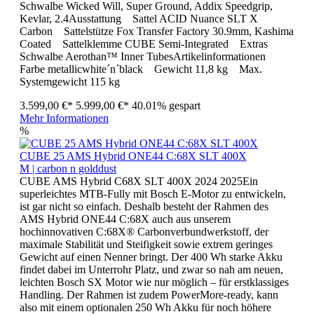
Schwalbe Wicked Will, Super Ground, Addix Speedgrip,
Kevlar, 2.4Ausstattung Sattel ACID Nuance SLT X
Carbon Sattelstütze Fox Transfer Factory 30.9mm, Kashima
Coated Sattelklemme CUBE Semi-Integrated Extras
Schwalbe Aerothan™ Inner TubesArtikelinformationen
Farbe metallicwhite´n´black Gewicht 11,8 kg Max.
Systemgewicht 115 kg
3.599,00 €*
5.999,00 €*
40.01% gespart
Mehr Informationen
%
CUBE 25 AMS Hybrid ONE44 C:68X SLT 400X
M | carbon n golddust
CUBE AMS Hybrid C68X SLT 400X 2024 2025Ein
superleichtes MTB-Fully mit Bosch E-Motor zu entwickeln,
ist gar nicht so einfach. Deshalb besteht der Rahmen des
AMS Hybrid ONE44 C:68X auch aus unserem
hochinnovativen C:68X® Carbonverbundwerkstoff, der
maximale Stabilität und Steifigkeit sowie extrem geringes
Gewicht auf einen Nenner bringt. Der 400 Wh starke Akku
findet dabei im Unterrohr Platz, und zwar so nah am neuen,
leichten Bosch SX Motor wie nur möglich – für erstklassiges
Handling. Der Rahmen ist zudem PowerMore-ready, kann
also mit einem optionalen 250 Wh Akku für noch höhere