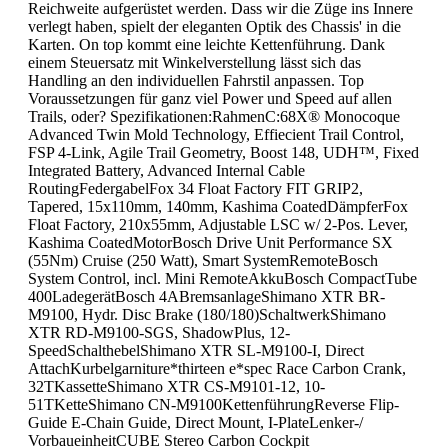
Reichweite aufgerüstet werden. Dass wir die Züge ins Innere
verlegt haben, spielt der eleganten Optik des Chassis' in die
Karten. On top kommt eine leichte Kettenführung. Dank
einem Steuersatz mit Winkelverstellung lässt sich das
Handling an den individuellen Fahrstil anpassen. Top
Voraussetzungen für ganz viel Power und Speed auf allen
Trails, oder? Spezifikationen:RahmenC:68X® Monocoque
Advanced Twin Mold Technology, Effiecient Trail Control,
FSP 4-Link, Agile Trail Geometry, Boost 148, UDH™, Fixed
Integrated Battery, Advanced Internal Cable
RoutingFedergabelFox 34 Float Factory FIT GRIP2,
Tapered, 15x110mm, 140mm, Kashima CoatedDämpferFox
Float Factory, 210x55mm, Adjustable LSC w/ 2-Pos. Lever,
Kashima CoatedMotorBosch Drive Unit Performance SX
(55Nm) Cruise (250 Watt), Smart SystemRemoteBosch
System Control, incl. Mini RemoteAkkuBosch CompactTube
400LadegerätBosch 4ABremsanlageShimano XTR BR-
M9100, Hydr. Disc Brake (180/180)SchaltwerkShimano
XTR RD-M9100-SGS, ShadowPlus, 12-
SpeedSchalthebelShimano XTR SL-M9100-I, Direct
AttachKurbelgarniture*thirteen e*spec Race Carbon Crank,
32TKassetteShimano XTR CS-M9101-12, 10-
51TKetteShimano CN-M9100KettenführungReverse Flip-
Guide E-Chain Guide, Direct Mount, I-PlateLenker-/
VorbaueinheitCUBE Stereo Carbon Cockpit