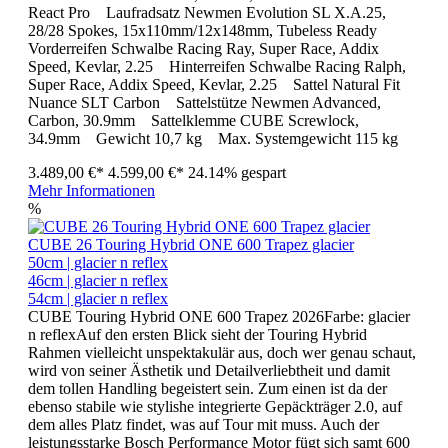
React Pro Laufradsatz Newmen Evolution SL X.A.25,
28/28 Spokes, 15x110mm/12x148mm, Tubeless Ready
Vorderreifen Schwalbe Racing Ray, Super Race, Addix
Speed, Kevlar, 2.25 Hinterreifen Schwalbe Racing Ralph,
Super Race, Addix Speed, Kevlar, 2.25 Sattel Natural Fit
Nuance SLT Carbon Sattelstütze Newmen Advanced,
Carbon, 30.9mm Sattelklemme CUBE Screwlock,
34.9mm Gewicht 10,7 kg Max. Systemgewicht 115 kg
3.489,00 €*
4.599,00 €*
24.14% gespart
Mehr Informationen
%
CUBE 26 Touring Hybrid ONE 600 Trapez glacier
50cm | glacier n reflex
46cm | glacier n reflex
54cm | glacier n reflex
CUBE Touring Hybrid ONE 600 Trapez 2026Farbe: glacier
n reflexAuf den ersten Blick sieht der Touring Hybrid
Rahmen vielleicht unspektakulär aus, doch wer genau schaut,
wird von seiner Ästhetik und Detailverliebtheit und damit
dem tollen Handling begeistert sein. Zum einen ist da der
ebenso stabile wie stylishe integrierte Gepäckträger 2.0, auf
dem alles Platz findet, was auf Tour mit muss. Auch der
leistungsstarke Bosch Performance Motor fügt sich samt 600