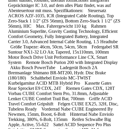
unser stabiler, robuster, überaus formschöner integrierter
Gepräckträger IC 3.0, auf dem alles Platz findet, was auf
Abenteuertour mit muss. Spezifikationen: Steuersatz
ACROS AZF-1035, ICR (Integrated Cable Routing), Top
Zero-Stack 1 1/2" (ZS 56mm), Bottom Zero-Stack 1 1/2" (ZS
56mm), HIC Max. Fahrergewicht 110 kg Rahmen
Aluminium Superlite, Gravity Casting Technology, Efficient
Comfort Geometry, Fully Integrated Battery, Integrated
Carrier 3.0, Advanced Internal Cable Routing, 1.5 Headtube
Größe Trapeze: 46cm, 50cm, 54cm, 58cm Federgabel SR
Suntour NX1-32 LO Air, Tapered, 15x110mm, 100mm
Motor Bosch Drive Unit Performance Line CX, Smart
System Remote Bosch Purion 200 with Integrated Display
Akku Bosch PowerTube Ladegerät Bosch 2A
Bremsanlage Shimano BR-MT200, Hydr. Disc Brake
(180/180) Schalthebel Enviolo MC-TWIST
Kurbelgarnitur ACID MTB Hybrid Pro Kassette Gates
Rear Sprocket E9 CDX, 24T Riemen Gates CDX, 128T
Vorbau CUBE Comfort Stem Pro, 31.8mm, Adjustable
Lenker CUBE Comfort Trail Bar, 700mm Griffe ACID
Travel Comfort Gripshift Felgen CUBE EX25, 32H, Disc,
Tubeless Ready Vorderrad Nabe CUBE Engineered By
Newmen, 15mm, Boost, 6-Bolt Hinterrad Nabe Enviolo
Trekking, 380%, 6-Bolt, 135mm Reifen Schwalbe Big
Apple, Active, 55-622 Sattel ACID Sequence Pro Plus