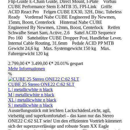
Flip-Guide E-Chain Guide, Direct Mount, I-Plate Vorbau
CUBE Performance Stem E-MTB 35, FPI-Link Griffe
ACID React Pro Felgen CUBE EX30, 32H, Disc, Tubeless
Ready Vorderrad Nabe CUBE Engineered By Newmen,
15mm, Boost, Centerlock Hinterrad Nabe CUBE
Engineered By Newmen, 12mm, Boost, Centerlock Reifen
Schwalbe Smart Sam, Active, 2.6 Sattel ACID Sequence
Pro 160 Sattelstütze CUBE Dropper Post, Handlebar Lever,
Internal Cable Routing, 31.6mm Pedale ACID PP MTB
Gewicht 24,6 kg Max. Systemgewicht 150 kg Max.
Fahrergewicht 120 kg
2.799,00 €*
3.499,00 €*
20.01% gespart
Mehr Informationen
%
CUBE 25 Stereo ONE22 C:62 SLT
L | metallicwhite n black
M | metallicwhite n black
XL | metallicwhite n black
S | metallicwhite n black
Ausstellungsstück mit leichten LackschädenLeicht, agil,
vielseitig und superkomfortabel – das kann nur das Stereo
ONE22 C:62 SLT sein! Um den effizienten Vortrieb kümmert
sich der superzuverlässige und robuste Sram XX Eagle