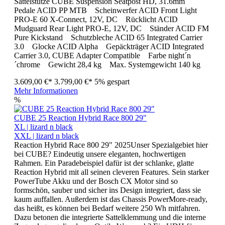
Sattelstütze CUBE Suspension Seatpost HD, 31.6mm
Pedale ACID PP MTB Scheinwerfer ACID Front Light
PRO-E 60 X-Connect, 12V, DC Rücklicht ACID
Mudguard Rear Light PRO-E, 12V, DC Ständer ACID FM
Pure Kickstand Schutzbleche ACID 65 Integrated Carrier
3.0 Glocke ACID Alpha Gepäckträger ACID Integrated
Carrier 3.0, CUBE Adapter Compatible Farbe night´n
´chrome Gewicht 28,4 kg Max. Systemgewicht 140 kg
3.609,00 €*
3.799,00 €*
5% gespart
Mehr Informationen
%
CUBE 25 Reaction Hybrid Race 800 29"
XL | lizard n black
XXL | lizard n black
Reaction Hybrid Race 800 29" 2025Unser Spezialgebiet hier
bei CUBE? Eindeutig unsere eleganten, hochwertigen
Rahmen. Ein Paradebeispiel dafür ist der schlanke, glatte
Reaction Hybrid mit all seinen cleveren Features. Sein starker
PowerTube Akku und der Bosch CX Motor sind so
formschön, sauber und sicher ins Design integriert, dass sie
kaum auffallen. Außerdem ist das Chassis PowerMore-ready,
das heißt, es können bei Bedarf weitere 250 Wh mitfahren.
Dazu betonen die integrierte Sattelklemmung und die interne