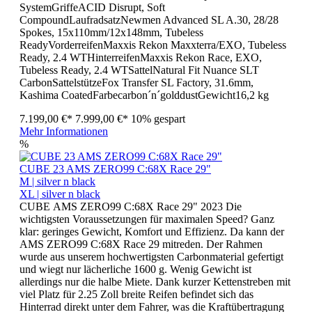
SystemGriffeACID Disrupt, Soft
CompoundLaufradsatzNewmen Advanced SL A.30, 28/28
Spokes, 15x110mm/12x148mm, Tubeless
ReadyVorderreifenMaxxis Rekon Maxxterra/EXO, Tubeless
Ready, 2.4 WTHinterreifenMaxxis Rekon Race, EXO,
Tubeless Ready, 2.4 WTSattelNatural Fit Nuance SLT
CarbonSattelstützeFox Transfer SL Factory, 31.6mm,
Kashima CoatedFarbecarbon´n´golddustGewicht16,2 kg
7.199,00 €*
7.999,00 €*
10% gespart
Mehr Informationen
%
CUBE 23 AMS ZERO99 C:68X Race 29"
M | silver n black
XL | silver n black
CUBE AMS ZERO99 C:68X Race 29" 2023 Die
wichtigsten Voraussetzungen für maximalen Speed? Ganz
klar: geringes Gewicht, Komfort und Effizienz. Da kann der
AMS ZERO99 C:68X Race 29 mitreden. Der Rahmen
wurde aus unserem hochwertigsten Carbonmaterial gefertigt
und wiegt nur lächerliche 1600 g. Wenig Gewicht ist
allerdings nur die halbe Miete. Dank kurzer Kettenstreben mit
viel Platz für 2.25 Zoll breite Reifen befindet sich das
Hinterrad direkt unter dem Fahrer, was die Kraftübertragung