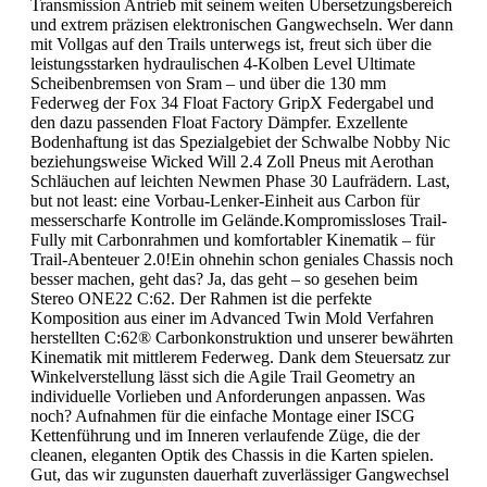
Transmission Antrieb mit seinem weiten Übersetzungsbereich
und extrem präzisen elektronischen Gangwechseln. Wer dann
mit Vollgas auf den Trails unterwegs ist, freut sich über die
leistungsstarken hydraulischen 4-Kolben Level Ultimate
Scheibenbremsen von Sram – und über die 130 mm
Federweg der Fox 34 Float Factory GripX Federgabel und
den dazu passenden Float Factory Dämpfer. Exzellente
Bodenhaftung ist das Spezialgebiet der Schwalbe Nobby Nic
beziehungsweise Wicked Will 2.4 Zoll Pneus mit Aerothan
Schläuchen auf leichten Newmen Phase 30 Laufrädern. Last,
but not least: eine Vorbau-Lenker-Einheit aus Carbon für
messerscharfe Kontrolle im Gelände.Kompromissloses Trail-
Fully mit Carbonrahmen und komfortabler Kinematik – für
Trail-Abenteuer 2.0!Ein ohnehin schon geniales Chassis noch
besser machen, geht das? Ja, das geht – so gesehen beim
Stereo ONE22 C:62. Der Rahmen ist die perfekte
Komposition aus einer im Advanced Twin Mold Verfahren
herstellten C:62® Carbonkonstruktion und unserer bewährten
Kinematik mit mittlerem Federweg. Dank dem Steuersatz zur
Winkelverstellung lässt sich die Agile Trail Geometry an
individuelle Vorlieben und Anforderungen anpassen. Was
noch? Aufnahmen für die einfache Montage einer ISCG
Kettenführung und im Inneren verlaufende Züge, die der
cleanen, eleganten Optik des Chassis in die Karten spielen.
Gut, das wir zugunsten dauerhaft zuverlässiger Gangwechsel