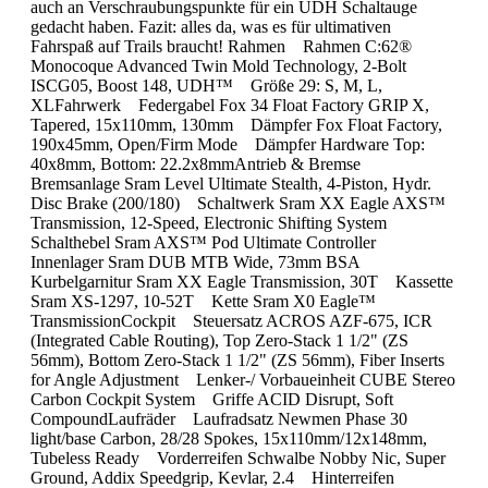
auch an Verschraubungspunkte für ein UDH Schaltauge
gedacht haben. Fazit: alles da, was es für ultimativen
Fahrspaß auf Trails braucht! Rahmen Rahmen C:62®
Monocoque Advanced Twin Mold Technology, 2-Bolt
ISCG05, Boost 148, UDH™ Größe 29: S, M, L,
XLFahrwerk Federgabel Fox 34 Float Factory GRIP X,
Tapered, 15x110mm, 130mm Dämpfer Fox Float Factory,
190x45mm, Open/Firm Mode Dämpfer Hardware Top:
40x8mm, Bottom: 22.2x8mmAntrieb & Bremse
Bremsanlage Sram Level Ultimate Stealth, 4-Piston, Hydr.
Disc Brake (200/180) Schaltwerk Sram XX Eagle AXS™
Transmission, 12-Speed, Electronic Shifting System
Schalthebel Sram AXS™ Pod Ultimate Controller
Innenlager Sram DUB MTB Wide, 73mm BSA
Kurbelgarnitur Sram XX Eagle Transmission, 30T Kassette
Sram XS-1297, 10-52T Kette Sram X0 Eagle™
TransmissionCockpit Steuersatz ACROS AZF-675, ICR
(Integrated Cable Routing), Top Zero-Stack 1 1/2" (ZS
56mm), Bottom Zero-Stack 1 1/2" (ZS 56mm), Fiber Inserts
for Angle Adjustment Lenker-/ Vorbaueinheit CUBE Stereo
Carbon Cockpit System Griffe ACID Disrupt, Soft
CompoundLaufräder Laufradsatz Newmen Phase 30
light/base Carbon, 28/28 Spokes, 15x110mm/12x148mm,
Tubeless Ready Vorderreifen Schwalbe Nobby Nic, Super
Ground, Addix Speedgrip, Kevlar, 2.4 Hinterreifen