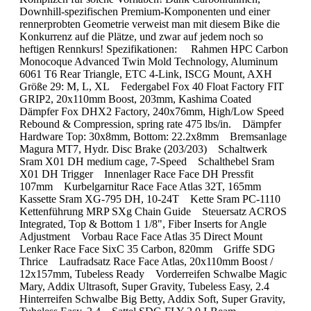
Downhill-spezifischen Premium-Komponenten und einer
rennerprobten Geometrie verweist man mit diesem Bike die
Konkurrenz auf die Plätze, und zwar auf jedem noch so
heftigen Rennkurs! Spezifikationen: Rahmen HPC Carbon
Monocoque Advanced Twin Mold Technology, Aluminum
6061 T6 Rear Triangle, ETC 4-Link, ISCG Mount, AXH
Größe 29: M, L, XL Federgabel Fox 40 Float Factory FIT
GRIP2, 20x110mm Boost, 203mm, Kashima Coated
Dämpfer Fox DHX2 Factory, 240x76mm, High/Low Speed
Rebound & Compression, spring rate 475 lbs/in. Dämpfer
Hardware Top: 30x8mm, Bottom: 22.2x8mm Bremsanlage
Magura MT7, Hydr. Disc Brake (203/203) Schaltwerk
Sram X01 DH medium cage, 7-Speed Schalthebel Sram
X01 DH Trigger Innenlager Race Face DH Pressfit
107mm Kurbelgarnitur Race Face Atlas 32T, 165mm
Kassette Sram XG-795 DH, 10-24T Kette Sram PC-1110
Kettenführung MRP SXg Chain Guide Steuersatz ACROS
Integrated, Top & Bottom 1 1/8", Fiber Inserts for Angle
Adjustment Vorbau Race Face Atlas 35 Direct Mount
Lenker Race Face SixC 35 Carbon, 820mm Griffe SDG
Thrice Laufradsatz Race Face Atlas, 20x110mm Boost /
12x157mm, Tubeless Ready Vorderreifen Schwalbe Magic
Mary, Addix Ultrasoft, Super Gravity, Tubeless Easy, 2.4
Hinterreifen Schwalbe Big Betty, Addix Soft, Super Gravity,