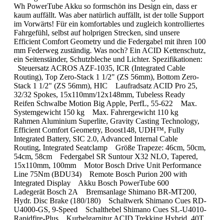
Wh PowerTube Akku so formschön ins Design ein, dass er
kaum auffällt. Was aber natürlich auffällt, ist der tolle Support
im Vorwärts! Für ein komfortables und zugleich kontrolliertes
Fahrgefühl, selbst auf holprigen Strecken, sind unsere
Efficient Comfort Geometry und die Federgabel mit ihren 100
mm Federweg zuständig. Was noch? Ein ACID Kettenschutz,
ein Seitenständer, Schutzbleche und Lichter. Spezifikationen:
Steuersatz ACROS AZF-1035, ICR (Integrated Cable
Routing), Top Zero-Stack 1 1/2" (ZS 56mm), Bottom Zero-
Stack 1 1/2" (ZS 56mm), HIC Laufradsatz ACID Pro 25,
32/32 Spokes, 15x110mm/12x148mm, Tubeless Ready
Reifen Schwalbe Motion Big Apple, PerfL, 55-622 Max.
Systemgewicht 150 kg Max. Fahrergewicht 110 kg
Rahmen Aluminium Superlite, Gravity Casting Technology,
Efficient Comfort Geometry, Boost148, UDH™, Fully
Integrated Battery, SIC 2.0, Advanced Internal Cable
Routing, Integrated Seatclamp Größe Trapeze: 46cm, 50cm,
54cm, 58cm Federgabel SR Suntour X32 NLO, Tapered,
15x110mm, 100mm Motor Bosch Drive Unit Performance
Line 75Nm (BDU34) Remote Bosch Purion 200 with
Integrated Display Akku Bosch PowerTube 600
Ladegerät Bosch 2A Bremsanlage Shimano BR-MT200,
Hydr. Disc Brake (180/180) Schaltwerk Shimano Cues RD-
U4000-GS, 9-Speed Schalthebel Shimano Cues SL-U4010-
Rapidfire-Plus Kurbelgarnitur ACID Trekking Hybrid, 40T