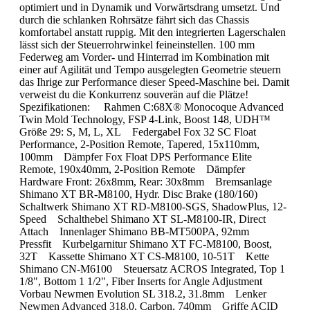
optimiert und in Dynamik und Vorwärtsdrang umsetzt. Und
durch die schlanken Rohrsätze fährt sich das Chassis
komfortabel anstatt ruppig. Mit den integrierten Lagerschalen
lässt sich der Steuerrohrwinkel feineinstellen. 100 mm
Federweg am Vorder- und Hinterrad im Kombination mit
einer auf Agilität und Tempo ausgelegten Geometrie steuern
das Ihrige zur Performance dieser Speed-Maschine bei. Damit
verweist du die Konkurrenz souverän auf die Plätze!
Spezifikationen: Rahmen C:68X® Monocoque Advanced
Twin Mold Technology, FSP 4-Link, Boost 148, UDH™
Größe 29: S, M, L, XL Federgabel Fox 32 SC Float
Performance, 2-Position Remote, Tapered, 15x110mm,
100mm Dämpfer Fox Float DPS Performance Elite
Remote, 190x40mm, 2-Position Remote Dämpfer
Hardware Front: 26x8mm, Rear: 30x8mm Bremsanlage
Shimano XT BR-M8100, Hydr. Disc Brake (180/160)
Schaltwerk Shimano XT RD-M8100-SGS, ShadowPlus, 12-
Speed Schalthebel Shimano XT SL-M8100-IR, Direct
Attach Innenlager Shimano BB-MT500PA, 92mm
Pressfit Kurbelgarnitur Shimano XT FC-M8100, Boost,
32T Kassette Shimano XT CS-M8100, 10-51T Kette
Shimano CN-M6100 Steuersatz ACROS Integrated, Top 1
1/8", Bottom 1 1/2", Fiber Inserts for Angle Adjustment
Vorbau Newmen Evolution SL 318.2, 31.8mm Lenker
Newmen Advanced 318.0, Carbon, 740mm Griffe ACID