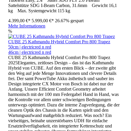
Tubeless Easy, 2.4 Sattel SDG FLY 2.0 I-Beam
Sattelstütze SDG I-Beam Carbon, 31.6mm Gewicht 16,1
kg Max. Systemgewicht 115 kg
4.399,00 €*
5.999,00 €*
26.67% gespart
Mehr Informationen
%
CUBE 25 Kathmandu Hybrid Comfort Pro 800 Trapez
50cm | electricred n red
46cm | electricred n red
CUBE 25 Kathmandu Hybrid Comfort Pro 800 Trapez
2025Elegantes, zeitloses Design – das ist das Kathmandu
Hybrid von CUBE. Auf den ersten Blick – der zweite gibt
den Weg auf jede Menge Innovationen und clevere Details
frei. Der samt PowerTube Akku ästhetisch und sauber ins
Design integrierte CX Motor von Bosch ist dabei nur der
Anfang. Unsere Efficient Comfort Geometry arbeitet
harmonisch mit der 100 mm Federgabel Hand in Hand, was
die Kontrolle vor allem unter schwierigen Bedingungen
unterwegs optimiert. Dazu die interne Zugverlegung, die der
cleanen Optik des Chassis in die Karten spielt und den
Wartungsaufwand maßgeblich reduziert. Was noch? Ein
vielseitiges, beinahe unzerstörbares UDH für einfache
Ersatzteilverfügbarkeit, ein integrierter Kettenschutz und