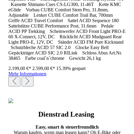
Kassette Shimano Cues CS-LG300, 11-46T Kette KMC
eGlide Vorbau CUBE Comfort Stem Pro, 31.8mm,
Adjustable Lenker CUBE Comfort Trail Bar, 700mm
Griffe ACID Travel Comfort Sattel ACID Sequence 180
Sattelstütze CUBE Performance Post, 31.6mm Pedale
ACID PP Trekking Scheinwerfer ACID Front Light PRO-E
60 X-Connect, 12V, DC Rücklicht ACID Mudguard Rear
Light PRO-E, 12V, DC Ständer ACID FM Pure Kickstand
Schutzbleche ACID 57 SIC 2.0 Glocke Easy Bell
Gepäckträger ACID SIC 2.0 RILink Schloss Abus Art.Nr.
38465 Farbe coal´n´chrome Gewicht 26,1 kg
2.199,00 €*
2.599,00 €*
15.39% gespart
Mehr Informationen
Dienstrad Leasing
Easy, smart & steuerfreundlich
Warum kaufen, wenn man leasen kann? Ob E-Bike oder