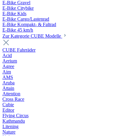
E-Bike Gravel
E-Bike Citybike
E-Bike Kids
E-Bike Cargo/Lastenrad
E-Bike Kompakt- & Faltrad
E-Bike 45 km/h
Zur Kategorie CUBE Modelle
CUBE Fahrräder
Acid
Aerium
Agree
Aim
AMS
Aruba
Attain
Attention
Cross Race
Cubie
Editor
Flying Circus
Kathmandu
Litening
Nature