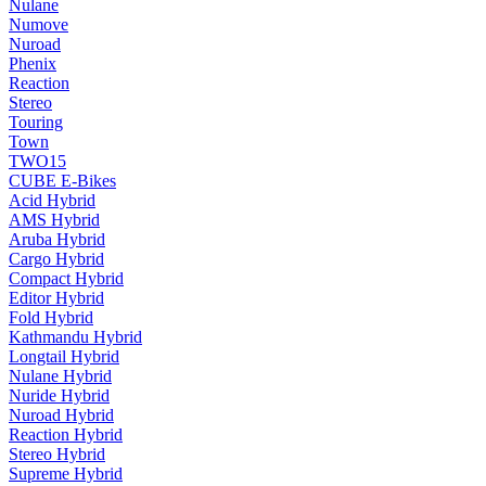
Nulane
Numove
Nuroad
Phenix
Reaction
Stereo
Touring
Town
TWO15
CUBE E-Bikes
Acid Hybrid
AMS Hybrid
Aruba Hybrid
Cargo Hybrid
Compact Hybrid
Editor Hybrid
Fold Hybrid
Kathmandu Hybrid
Longtail Hybrid
Nulane Hybrid
Nuride Hybrid
Nuroad Hybrid
Reaction Hybrid
Stereo Hybrid
Supreme Hybrid