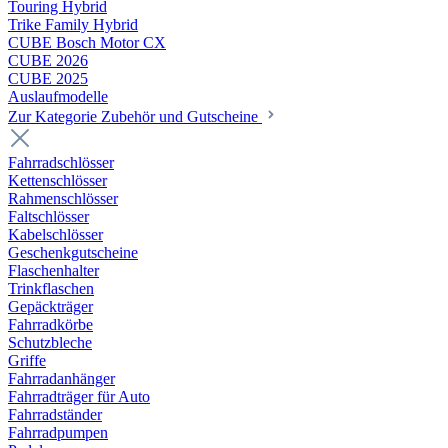
Touring Hybrid
Trike Family Hybrid
CUBE Bosch Motor CX
CUBE 2026
CUBE 2025
Auslaufmodelle
Zur Kategorie Zubehör und Gutscheine
Fahrradschlösser
Kettenschlösser
Rahmenschlösser
Faltschlösser
Kabelschlösser
Geschenkgutscheine
Flaschenhalter
Trinkflaschen
Gepäckträger
Fahrradkörbe
Schutzbleche
Griffe
Fahrradanhänger
Fahrradträger für Auto
Fahrradständer
Fahrradpumpen