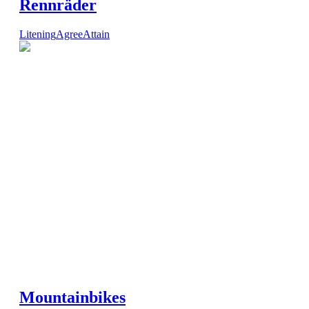
Rennräder
Litening
Agree
Attain
Mountainbikes