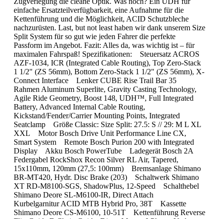
Zugverlegung die cleane Optik. Was noch? Ein UDH für
einfache Ersatzteilverfügbarkeit, eine Aufnahme für die
Kettenführung und die Möglichkeit, ACID Schutzbleche
nachzurüsten. Last, but not least haben wir dank unserem Size
Split System für so gut wie jeden Fahrer die perfekte
Passform im Angebot. Fazit: Alles da, was wichtig ist – für
maximalen Fahrspaß! Spezifikationen: Steuersatz ACROS
AZF-1034, ICR (Integrated Cable Routing), Top Zero-Stack
1 1/2" (ZS 56mm), Bottom Zero-Stack 1 1/2" (ZS 56mm), X-
Connect Interface Lenker CUBE Rise Trail Bar 35
Rahmen Aluminum Superlite, Gravity Casting Technology,
Agile Ride Geometry, Boost 148, UDH™, Full Integrated
Battery, Advanced Internal Cable Routing,
Kickstand/Fender/Carrier Mounting Points, Integrated
Seatclamp Größe Classic: Size Split: 27.5: S // 29: M L XL
XXL Motor Bosch Drive Unit Performance Line CX,
Smart System Remote Bosch Purion 200 with Integrated
Display Akku Bosch PowerTube Ladegerät Bosch 2A
Federgabel RockShox Recon Silver RL Air, Tapered,
15x110mm, 120mm (27,5: 100mm) Bremsanlage Shimano
BR-MT420, Hydr. Disc Brake (203) Schaltwerk Shimano
XT RD-M8100-SGS, ShadowPlus, 12-Speed Schalthebel
Shimano Deore SL-M6100-IR, Direct Attach
Kurbelgarnitur ACID MTB Hybrid Pro, 38T Kassette
Shimano Deore CS-M6100, 10-51T Kettenführung Reverse