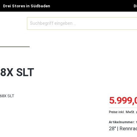
Drei Stores in Südbaden
D
BE MODELLE
ZUBEHÖR UND GUTSCHEINE
SALE %
68X SLT
5.999,
Preise inkl. MwSt. 
Artikelnummer:
28" | Rennra