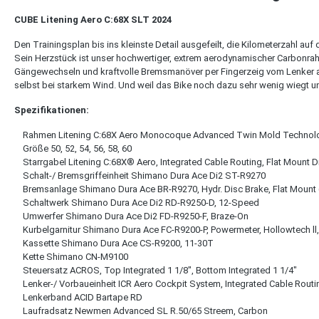
CUBE Litening Aero C:68X SLT 2024
Den Trainingsplan bis ins kleinste Detail ausgefeilt, die Kilometerzahl au
Sein Herzstück ist unser hochwertiger, extrem aerodynamischer Carbonra
Gängewechseln und kraftvolle Bremsmanöver per Fingerzeig vom Lenker a
selbst bei starkem Wind. Und weil das Bike noch dazu sehr wenig wiegt un
Spezifikationen:
Rahmen Litening C:68X Aero Monocoque Advanced Twin Mold Technology, 
Größe 50, 52, 54, 56, 58, 60
Starrgabel Litening C:68X® Aero, Integrated Cable Routing, Flat Mount D
Schalt-/ Bremsgriffeinheit Shimano Dura Ace Di2 ST-R9270
Bremsanlage Shimano Dura Ace BR-R9270, Hydr. Disc Brake, Flat Mount 
Schaltwerk Shimano Dura Ace Di2 RD-R9250-D, 12-Speed
Umwerfer Shimano Dura Ace Di2 FD-R9250-F, Braze-On
Kurbelgarnitur Shimano Dura Ace FC-R9200-P, Powermeter, Hollowtech ll
Kassette Shimano Dura Ace CS-R9200, 11-30T
Kette Shimano CN-M9100
Steuersatz ACROS, Top Integrated 1 1/8", Bottom Integrated 1 1/4"
Lenker-/ Vorbaueinheit ICR Aero Cockpit System, Integrated Cable Rout
Lenkerband ACID Bartape RD
Laufradsatz Newmen Advanced SL R.50/65 Streem, Carbon