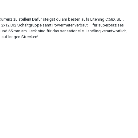
kurrenz zu stellen! Dafür steigst du am besten aufs Litening C:68X SLT.
e 2x12 Di2 Schaltgruppe samt Powermeter verbaut – für superpräzises
nd 65 mm am Heck sind für das sensationelle Handling verantwortlich,
h auf langen Strecken!