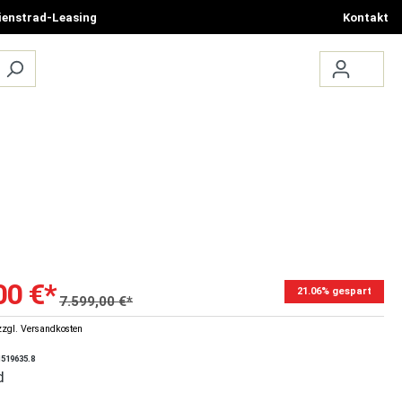
ienstrad-Leasing
Kontakt
ÜBER UNS
TERMIN BUCHEN
00 €*
21.06% gespart
7.599,00 €*
zzgl. Versandkosten
1519635.8
d