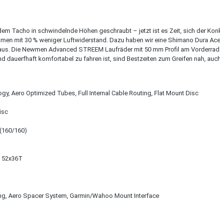
f dem Tacho in schwindelnde Höhen geschraubt – jetzt ist es Zeit, sich der Kon
hmen mit 30 % weniger Luftwiderstand. Dazu haben wir eine Shimano Dura Ac
us. Die Newmen Advanced STREEM Laufräder mit 50 mm Profil am Vorderrad u
d dauerfhaft komfortabel zu fahren ist, sind Bestzeiten zum Greifen nah, auc
Aero Optimized Tubes, Full Internal Cable Routing, Flat Mount Disc
isc
(160/160)
, 52x36T
ing, Aero Spacer System, Garmin/Wahoo Mount Interface