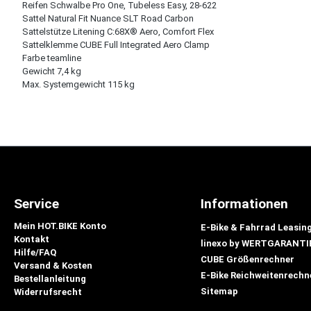
Reifen Schwalbe Pro One, Tubeless Easy, 28-622
Sattel Natural Fit Nuance SLT Road Carbon
Sattelstütze Litening C:68X® Aero, Comfort Flex
Sattelklemme CUBE Full Integrated Aero Clamp
Farbe teamline
Gewicht 7,4 kg
Max. Systemgewicht 115 kg
Service
Informationen
Mein HOT.BIKE Konto
E-Bike & Fahrrad Leasin
Kontakt
linexo by WERTGARANTI
Hilfe/FAQ
CUBE Größenrechner
Versand & Kosten
E-Bike Reichweitenrechn
Bestellanleitung
Sitemap
Widerrufsrecht