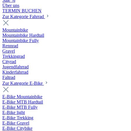
Sale %
Über uns
TERMIN BUCHEN
Zur Kategorie Fahrrad
Mountainbike
Mountainbike Hardtail
Mountainbike Fully
Rennrad
Gravel
Trekkingrad
Cityrad
Jugendfahrrad
Kinderfahrrad
Faltrad
Zur Kategorie E-Bike
E-Bike Mountainbike
E-Bike MTB Hardtail
E-Bike MTB Fully
E-Bike light
E-Bike Trekking
E-Bike Gravel
E-Bike Citybike