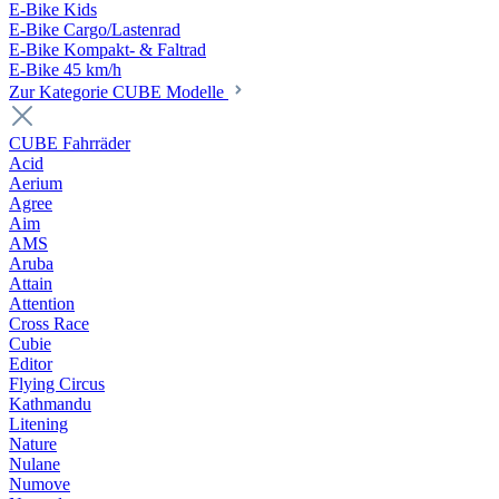
E-Bike Kids
E-Bike Cargo/Lastenrad
E-Bike Kompakt- & Faltrad
E-Bike 45 km/h
Zur Kategorie CUBE Modelle
CUBE Fahrräder
Acid
Aerium
Agree
Aim
AMS
Aruba
Attain
Attention
Cross Race
Cubie
Editor
Flying Circus
Kathmandu
Litening
Nature
Nulane
Numove