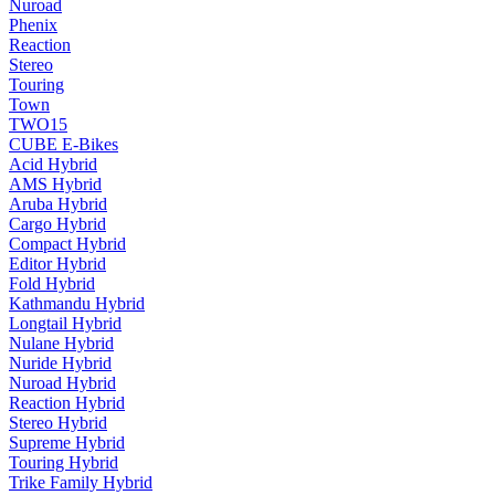
Nuroad
Phenix
Reaction
Stereo
Touring
Town
TWO15
CUBE E-Bikes
Acid Hybrid
AMS Hybrid
Aruba Hybrid
Cargo Hybrid
Compact Hybrid
Editor Hybrid
Fold Hybrid
Kathmandu Hybrid
Longtail Hybrid
Nulane Hybrid
Nuride Hybrid
Nuroad Hybrid
Reaction Hybrid
Stereo Hybrid
Supreme Hybrid
Touring Hybrid
Trike Family Hybrid