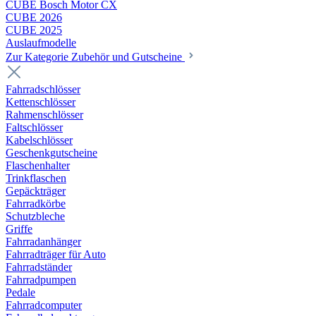
CUBE Bosch Motor CX
CUBE 2026
CUBE 2025
Auslaufmodelle
Zur Kategorie Zubehör und Gutscheine
Fahrradschlösser
Kettenschlösser
Rahmenschlösser
Faltschlösser
Kabelschlösser
Geschenkgutscheine
Flaschenhalter
Trinkflaschen
Gepäckträger
Fahrradkörbe
Schutzbleche
Griffe
Fahrradanhänger
Fahrradträger für Auto
Fahrradständer
Fahrradpumpen
Pedale
Fahrradcomputer