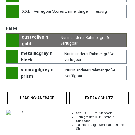
XXL
Verfügbar Stores Emmendingen | Freiburg
Farbe
dustyolive n
Nur in anderer Rahmengröße
gold
verfügbar
metallicgrey n
Nur in anderer Rahmengröße
black
verfügbar
smaragdgrey n
Nur in anderer Rahmengröße
prism
verfügbar
LEASING-ANFRAGE
EXTRA SCHUTZ
Seit 1993 | Drei Standorte
Dein größter CUBE Store in
Südbaden
Fachberatung | Werkstatt | Online-
Shop