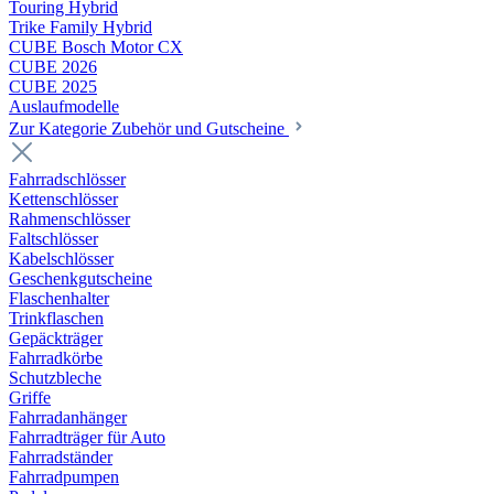
Touring Hybrid
Trike Family Hybrid
CUBE Bosch Motor CX
CUBE 2026
CUBE 2025
Auslaufmodelle
Zur Kategorie Zubehör und Gutscheine
Fahrradschlösser
Kettenschlösser
Rahmenschlösser
Faltschlösser
Kabelschlösser
Geschenkgutscheine
Flaschenhalter
Trinkflaschen
Gepäckträger
Fahrradkörbe
Schutzbleche
Griffe
Fahrradanhänger
Fahrradträger für Auto
Fahrradständer
Fahrradpumpen