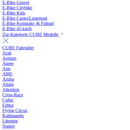
E-Bike Gravel
E-Bike Citybike
E-Bike Kids
E-Bike Cargo/Lastenrad
E-Bike Kompakt- & Faltrad
E-Bike 45 km/h
Zur Kategorie CUBE Modelle
CUBE Fahrräder
Acid
Aerium
Agree
Aim
AMS
Aruba
Attain
Attention
Cross Race
Cubie
Editor
Flying Circus
Kathmandu
Litening
Nature