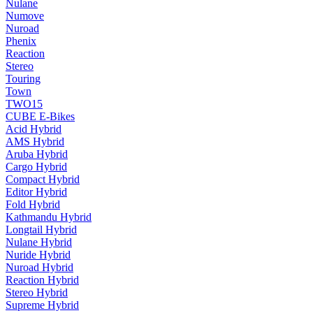
Nulane
Numove
Nuroad
Phenix
Reaction
Stereo
Touring
Town
TWO15
CUBE E-Bikes
Acid Hybrid
AMS Hybrid
Aruba Hybrid
Cargo Hybrid
Compact Hybrid
Editor Hybrid
Fold Hybrid
Kathmandu Hybrid
Longtail Hybrid
Nulane Hybrid
Nuride Hybrid
Nuroad Hybrid
Reaction Hybrid
Stereo Hybrid
Supreme Hybrid