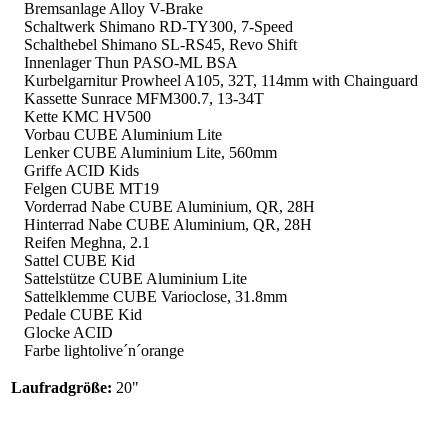
Bremsanlage Alloy V-Brake
Schaltwerk Shimano RD-TY300, 7-Speed
Schalthebel Shimano SL-RS45, Revo Shift
Innenlager Thun PASO-ML BSA
Kurbelgarnitur Prowheel A105, 32T, 114mm with Chainguard
Kassette Sunrace MFM300.7, 13-34T
Kette KMC HV500
Vorbau CUBE Aluminium Lite
Lenker CUBE Aluminium Lite, 560mm
Griffe ACID Kids
Felgen CUBE MT19
Vorderrad Nabe CUBE Aluminium, QR, 28H
Hinterrad Nabe CUBE Aluminium, QR, 28H
Reifen Meghna, 2.1
Sattel CUBE Kid
Sattelstütze CUBE Aluminium Lite
Sattelklemme CUBE Varioclose, 31.8mm
Pedale CUBE Kid
Glocke ACID
Farbe lightolive´n´orange
Laufradgröße:
20"