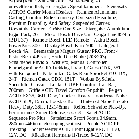
es (fast) keine Wünsche offen. So vielseitig, so
umweltfreundlich, so Longtail. Spezifikationen: Steuersatz
ACROS Carrier Mount Headset Rahmen Aluminium
Casting, Comfort Ride Geometry, Oversized Headtube,
Premium Durability And Safety, Suspended Carrier,
Downtube Carrier Größe One Size Starrgabel Aluminium
Rigid Fork, 26" Motor Bosch Drive Unit Cargo Line 85Nm
(BDU37) Remote Bosch LED Remote Akku Bosch
PowerPack 800 Display Bosch Kiox 500 Ladegerät
Bosch 4A Bremsanlage Magura Gustav PRO, Front 4-
Piston/Rear 4-Piston, Hydr. Disc Brake (203/203)
Schalthebel Enviolo Twist Pro, Manual Controller
Kurbelgarnitur ACID Trekking Hybrid, Gates CDX, 55T
with Beltguard Nabenritzel Gates Rear Sprocket E9 CDX,
24T Riemen Gatex CDX, 151T Vorbau BySchulz
Speedlifter Classic Lenker CUBE Comfort Trail Bar,
700mm Griffe ACID Travel Comfort Gripshift Felgen
ACID EX35, 36H, Disc, Tubeless Ready Vorderrad Nabe
ACID SLX, 15mm, Boost, 6-Bolt Hinterrad Nabe Enviolo
Heavy Duty, 36H, 12x148mm Reifen Schwalbe Pick-Up,
Performance, Super Defense, 65-559 Sattel ACID
Sequence Pro Plus Sattelstütze Satori Sorata 34,9mm,
280mm -440mm telescoping seatpost Pedale ACID PP
Trekking Scheinwerfer ACID Front Light PRO-E 150,
12V, DC Rücklicht Herrmans H-Trace, 6-12V, DC