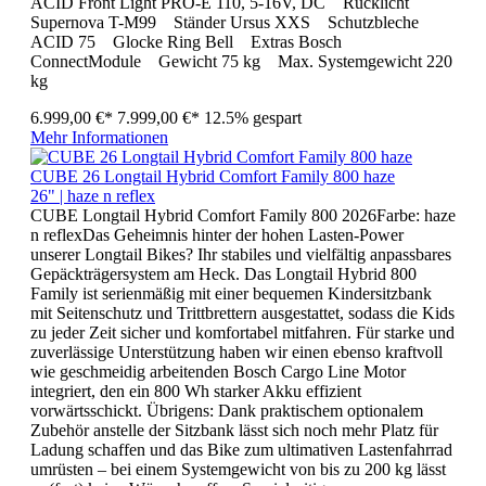
ACID Front Light PRO-E 110, 5-16V, DC Rücklicht
Supernova T-M99 Ständer Ursus XXS Schutzbleche
ACID 75 Glocke Ring Bell Extras Bosch
ConnectModule Gewicht 75 kg Max. Systemgewicht 220
kg
6.999,00 €*
7.999,00 €*
12.5% gespart
Mehr Informationen
CUBE 26 Longtail Hybrid Comfort Family 800 haze
26" | haze n reflex
CUBE Longtail Hybrid Comfort Family 800 2026Farbe: haze
n reflexDas Geheimnis hinter der hohen Lasten-Power
unserer Longtail Bikes? Ihr stabiles und vielfältig anpassbares
Gepäckträgersystem am Heck. Das Longtail Hybrid 800
Family ist serienmäßig mit einer bequemen Kindersitzbank
mit Seitenschutz und Trittbrettern ausgestattet, sodass die Kids
zu jeder Zeit sicher und komfortabel mitfahren. Für starke und
zuverlässige Unterstützung haben wir einen ebenso kraftvoll
wie geschmeidig arbeitenden Bosch Cargo Line Motor
integriert, den ein 800 Wh starker Akku effizient
vorwärtsschickt. Übrigens: Dank praktischem optionalem
Zubehör anstelle der Sitzbank lässt sich noch mehr Platz für
Ladung schaffen und das Bike zum ultimativen Lastenfahrrad
umrüsten – bei einem Systemgewicht von bis zu 200 kg lässt