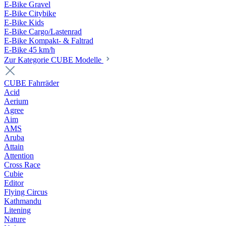
E-Bike Gravel
E-Bike Citybike
E-Bike Kids
E-Bike Cargo/Lastenrad
E-Bike Kompakt- & Faltrad
E-Bike 45 km/h
Zur Kategorie CUBE Modelle
CUBE Fahrräder
Acid
Aerium
Agree
Aim
AMS
Aruba
Attain
Attention
Cross Race
Cubie
Editor
Flying Circus
Kathmandu
Litening
Nature