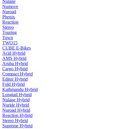
Nulane
Numove
Nuroad
Phenix
Reaction
Stereo
Touring
Town
TWO15
CUBE E-Bikes
Acid Hybrid
AMS Hybrid
Aruba Hybrid
Cargo Hybrid
Compact Hybrid
Editor Hybrid
Fold Hybrid
Kathmandu Hybrid
Longtail Hybrid
Nulane Hybrid
Nuride Hybrid
Nuroad Hybrid
Reaction Hybrid
Stereo Hybrid
Supreme Hybrid