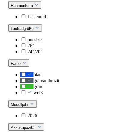
Rahmenform
Lastenrad
Laufradgröße
onesize
26"
24"/20"
Farbe
blau
grau/anthrazit
grün
weiß
Modelljahr
2026
Akkukapazität