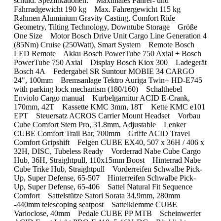
schuld. Spezifikationen: Maximales Fahrer- und
Fahrradgewicht 190 kg Max. Fahrergewicht 115 kg
Rahmen Aluminium Gravity Casting, Comfort Ride
Geometry, Tilting Technology, Downtube Storage Größe
One Size Motor Bosch Drive Unit Cargo Line Generation 4
(85Nm) Cruise (250Watt), Smart System Remote Bosch
LED Remote Akku Bosch PowerTube 750 Axial + Bosch
PowerTube 750 Axial Display Bosch Kiox 300 Ladegerät
Bosch 4A Federgabel SR Suntour MOBIE 34 CARGO
24", 100mm Bremsanlage Tektro Auriga Twin+ HD-E745
with parking lock mechanism (180/160) Schalthebel
Enviolo Cargo manual Kurbelgarnitur ACID E-Crank,
170mm, 42T Kassette KMC 3mm, 18T Kette KMC e101
EPT Steuersatz ACROS Carrier Mount Headset Vorbau
Cube Comfort Stem Pro, 31.8mm, Adjustable Lenker
CUBE Comfort Trail Bar, 700mm Griffe ACID Travel
Comfort Gripshift Felgen CUBE EX40, 507 x 36H / 406 x
32H, DISC, Tubeless Ready Vorderrad Nabe Cube Cargo
Hub, 36H, Straightpull, 110x15mm Boost Hinterrad Nabe
Cube Trike Hub, Straightpull Vorderreifen Schwalbe Pick-
Up, Super Defense, 65-507 Hinterreifen Schwalbe Pick-
Up, Super Defense, 65-406 Sattel Natural Fit Sequence
Comfort Sattelstütze Satori Sorata 34,9mm, 280mm
-440mm telescoping seatpost Sattelklemme CUBE
Varioclose, 40mm Pedale CUBE PP MTB Scheinwerfer