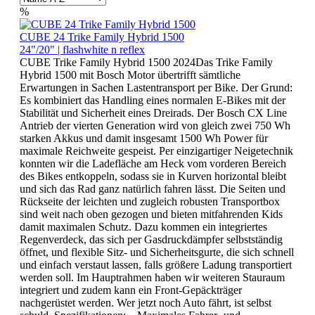
%
CUBE 24 Trike Family Hybrid 1500
24"/20" | flashwhite n reflex
CUBE Trike Family Hybrid 1500 2024Das Trike Family
Hybrid 1500 mit Bosch Motor übertrifft sämtliche
Erwartungen in Sachen Lastentransport per Bike. Der Grund:
Es kombiniert das Handling eines normalen E-Bikes mit der
Stabilität und Sicherheit eines Dreirads. Der Bosch CX Line
Antrieb der vierten Generation wird von gleich zwei 750 Wh
starken Akkus und damit insgesamt 1500 Wh Power für
maximale Reichweite gespeist. Per einzigartiger Neigetechnik
konnten wir die Ladefläche am Heck vom vorderen Bereich
des Bikes entkoppeln, sodass sie in Kurven horizontal bleibt
und sich das Rad ganz natürlich fahren lässt. Die Seiten und
Rückseite der leichten und zugleich robusten Transportbox
sind weit nach oben gezogen und bieten mitfahrenden Kids
damit maximalen Schutz. Dazu kommen ein integriertes
Regenverdeck, das sich per Gasdruckdämpfer selbstständig
öffnet, und flexible Sitz- und Sicherheitsgurte, die sich schnell
und einfach verstaut lassen, falls größere Ladung transportiert
werden soll. Im Hauptrahmen haben wir weiteren Stauraum
integriert und zudem kann ein Front-Gepäckträger
nachgerüstet werden. Wer jetzt noch Auto fährt, ist selbst