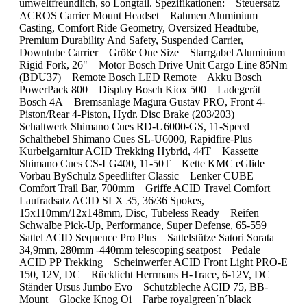
umweltfreundlich, so Longtail. Spezifikationen: Steuersatz
ACROS Carrier Mount Headset Rahmen Aluminium
Casting, Comfort Ride Geometry, Oversized Headtube,
Premium Durability And Safety, Suspended Carrier,
Downtube Carrier Größe One Size Starrgabel Aluminium
Rigid Fork, 26" Motor Bosch Drive Unit Cargo Line 85Nm
(BDU37) Remote Bosch LED Remote Akku Bosch
PowerPack 800 Display Bosch Kiox 500 Ladegerät
Bosch 4A Bremsanlage Magura Gustav PRO, Front 4-
Piston/Rear 4-Piston, Hydr. Disc Brake (203/203)
Schaltwerk Shimano Cues RD-U6000-GS, 11-Speed
Schalthebel Shimano Cues SL-U6000, Rapidfire-Plus
Kurbelgarnitur ACID Trekking Hybrid, 44T Kassette
Shimano Cues CS-LG400, 11-50T Kette KMC eGlide
Vorbau BySchulz Speedlifter Classic Lenker CUBE
Comfort Trail Bar, 700mm Griffe ACID Travel Comfort
Laufradsatz ACID SLX 35, 36/36 Spokes,
15x110mm/12x148mm, Disc, Tubeless Ready Reifen
Schwalbe Pick-Up, Performance, Super Defense, 65-559
Sattel ACID Sequence Pro Plus Sattelstütze Satori Sorata
34,9mm, 280mm -440mm telescoping seatpost Pedale
ACID PP Trekking Scheinwerfer ACID Front Light PRO-E
150, 12V, DC Rücklicht Herrmans H-Trace, 6-12V, DC
Ständer Ursus Jumbo Evo Schutzbleche ACID 75, BB-
Mount Glocke Knog Oi Farbe royalgreen´n´black