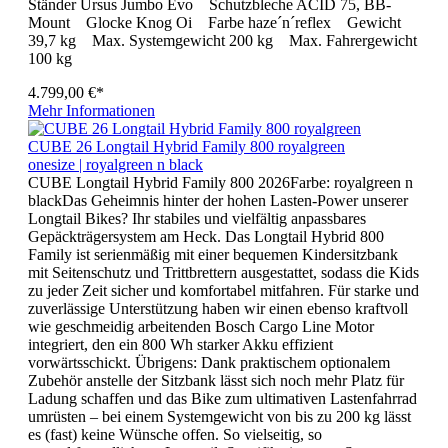
Ständer Ursus Jumbo Evo Schutzbleche ACID 75, BB-
Mount Glocke Knog Oi Farbe haze´n´reflex Gewicht
39,7 kg Max. Systemgewicht 200 kg Max. Fahrergewicht
100 kg
4.799,00 €*
Mehr Informationen
CUBE 26 Longtail Hybrid Family 800 royalgreen
onesize | royalgreen n black
CUBE Longtail Hybrid Family 800 2026Farbe: royalgreen n
blackDas Geheimnis hinter der hohen Lasten-Power unserer
Longtail Bikes? Ihr stabiles und vielfältig anpassbares
Gepäckträgersystem am Heck. Das Longtail Hybrid 800
Family ist serienmäßig mit einer bequemen Kindersitzbank
mit Seitenschutz und Trittbrettern ausgestattet, sodass die Kids
zu jeder Zeit sicher und komfortabel mitfahren. Für starke und
zuverlässige Unterstützung haben wir einen ebenso kraftvoll
wie geschmeidig arbeitenden Bosch Cargo Line Motor
integriert, den ein 800 Wh starker Akku effizient
vorwärtsschickt. Übrigens: Dank praktischem optionalem
Zubehör anstelle der Sitzbank lässt sich noch mehr Platz für
Ladung schaffen und das Bike zum ultimativen Lastenfahrrad
umrüsten – bei einem Systemgewicht von bis zu 200 kg lässt
es (fast) keine Wünsche offen. So vielseitig, so