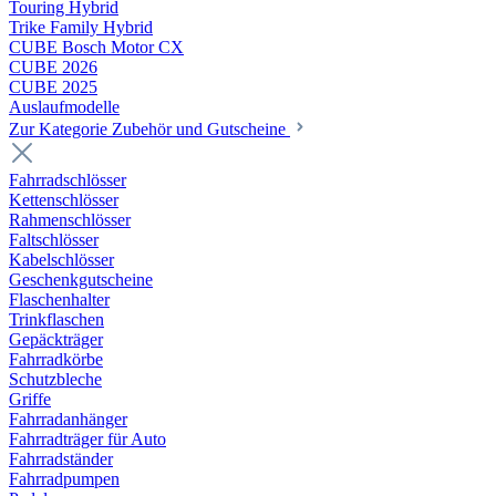
Touring Hybrid
Trike Family Hybrid
CUBE Bosch Motor CX
CUBE 2026
CUBE 2025
Auslaufmodelle
Zur Kategorie Zubehör und Gutscheine
Fahrradschlösser
Kettenschlösser
Rahmenschlösser
Faltschlösser
Kabelschlösser
Geschenkgutscheine
Flaschenhalter
Trinkflaschen
Gepäckträger
Fahrradkörbe
Schutzbleche
Griffe
Fahrradanhänger
Fahrradträger für Auto
Fahrradständer
Fahrradpumpen