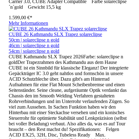
Carrier 3.0, CUBE Adapter Compatible Farbe solareclipse
´n´gold Gewicht 15,5 kg
1.599,00 €*
Mehr Informationen
CUBE 26 Kathmandu SLX Trapez solareclipse
50cm | solareclipse n gold
46cm | solareclipse n gold
54cm | solareclipse n gold
CUBE Kathmandu SLX Trapez 2026Farbe: solareclipse n
goldDer Trapezrahmen des Kathmandu aus dem Hause
CUBE ist ein Sinnbild für klassische Eleganz! Der integrierte
Gepäckträger IC 3.0 geht nahtlos und formschön in unsere
ACID Schutzbleche über. Dazu gibt's am Hinterrad
Aufnahmen für eine Flat Mount Scheibenbremse und einen
Seitenständer. Seine cleane, aufgeräumte Optik verdankt das
Chassis den im Smooth Welding Verfahren gestalteten
Rohrverbindungen und im Unterrohr verlaufenden Zügen. So
viel zum Aussehen. In Sachen Funktion haben wir den
Hinterbau mit einer Steckachse versehen und ein konisches
Steuerrohr für optimierte Stabilität und Lenkpräzision (selbst
bei voller Beladung) verbaut. Also alles da, was es auf Tour
braucht – den Rest machst du! Spezifikationen: Felgen
ACID EX25, 32H, Disc, Tubeless Ready Max.