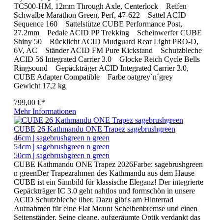
TC500-HM, 12mm Through Axle, Centerlock Reifen
Schwalbe Marathon Green, Perf, 47-622 Sattel ACID
Sequence 160 Sattelstütze CUBE Performance Post,
27.2mm Pedale ACID PP Trekking Scheinwerfer CUBE
Shiny 50 Rücklicht ACID Mudguard Rear Light PRO-D,
6V, AC Ständer ACID FM Pure Kickstand Schutzbleche
ACID 56 Integrated Carrier 3.0 Glocke Reich Cycle Bells
Ringsound Gepäckträger ACID Integrated Carrier 3.0,
CUBE Adapter Compatible Farbe oatgrey´n´grey
Gewicht 17,2 kg
799,00 €*
Mehr Informationen
CUBE 26 Kathmandu ONE Trapez sagebrushgreen
46cm | sagebrushgreen n green
54cm | sagebrushgreen n green
50cm | sagebrushgreen n green
CUBE Kathmandu ONE Trapez 2026Farbe: sagebrushgreen
n greenDer Trapezrahmen des Kathmandu aus dem Hause
CUBE ist ein Sinnbild für klassische Eleganz! Der integrierte
Gepäckträger IC 3.0 geht nahtlos und formschön in unsere
ACID Schutzbleche über. Dazu gibt's am Hinterrad
Aufnahmen für eine Flat Mount Scheibenbremse und einen
Seitenständer. Seine cleane, aufgeräumte Optik verdankt das