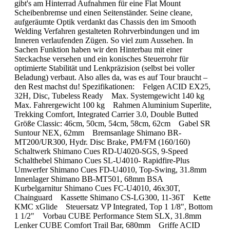
gibt's am Hinterrad Aufnahmen für eine Flat Mount
Scheibenbremse und einen Seitenständer. Seine cleane,
aufgeräumte Optik verdankt das Chassis den im Smooth
Welding Verfahren gestalteten Rohrverbindungen und im
Inneren verlaufenden Zügen. So viel zum Aussehen. In
Sachen Funktion haben wir den Hinterbau mit einer
Steckachse versehen und ein konisches Steuerrohr für
optimierte Stabilität und Lenkpräzision (selbst bei voller
Beladung) verbaut. Also alles da, was es auf Tour braucht –
den Rest machst du! Spezifikationen: Felgen ACID EX25,
32H, Disc, Tubeless Ready Max. Systemgewicht 140 kg
Max. Fahrergewicht 100 kg Rahmen Aluminium Superlite,
Trekking Comfort, Integrated Carrier 3.0, Double Butted
Größe Classic: 46cm, 50cm, 54cm, 58cm, 62cm Gabel SR
Suntour NEX, 62mm Bremsanlage Shimano BR-
MT200/UR300, Hydr. Disc Brake, PM/FM (160/160)
Schaltwerk Shimano Cues RD-U4020-SGS, 9-Speed
Schalthebel Shimano Cues SL-U4010- Rapidfire-Plus
Umwerfer Shimano Cues FD-U4010, Top-Swing, 31.8mm
Innenlager Shimano BB-MT501, 68mm BSA
Kurbelgarnitur Shimano Cues FC-U4010, 46x30T,
Chainguard Kassette Shimano CS-LG300, 11-36T Kette
KMC xGlide Steuersatz VP Integrated, Top 1 1/8", Bottom
1 1/2" Vorbau CUBE Performance Stem SLX, 31.8mm
Lenker CUBE Comfort Trail Bar, 680mm Griffe ACID