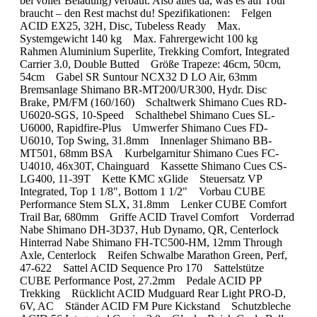
bei voller Beladung) verbaut. Also alles da, was es auf Tour
braucht – den Rest machst du! Spezifikationen: Felgen
ACID EX25, 32H, Disc, Tubeless Ready Max.
Systemgewicht 140 kg Max. Fahrergewicht 100 kg
Rahmen Aluminium Superlite, Trekking Comfort, Integrated
Carrier 3.0, Double Butted Größe Trapeze: 46cm, 50cm,
54cm Gabel SR Suntour NCX32 D LO Air, 63mm
Bremsanlage Shimano BR-MT200/UR300, Hydr. Disc
Brake, PM/FM (160/160) Schaltwerk Shimano Cues RD-
U6020-SGS, 10-Speed Schalthebel Shimano Cues SL-
U6000, Rapidfire-Plus Umwerfer Shimano Cues FD-
U6010, Top Swing, 31.8mm Innenlager Shimano BB-
MT501, 68mm BSA Kurbelgarnitur Shimano Cues FC-
U4010, 46x30T, Chainguard Kassette Shimano Cues CS-
LG400, 11-39T Kette KMC xGlide Steuersatz VP
Integrated, Top 1 1/8", Bottom 1 1/2" Vorbau CUBE
Performance Stem SLX, 31.8mm Lenker CUBE Comfort
Trail Bar, 680mm Griffe ACID Travel Comfort Vorderrad
Nabe Shimano DH-3D37, Hub Dynamo, QR, Centerlock
Hinterrad Nabe Shimano FH-TC500-HM, 12mm Through
Axle, Centerlock Reifen Schwalbe Marathon Green, Perf,
47-622 Sattel ACID Sequence Pro 170 Sattelstütze
CUBE Performance Post, 27.2mm Pedale ACID PP
Trekking Rücklicht ACID Mudguard Rear Light PRO-D,
6V, AC Ständer ACID FM Pure Kickstand Schutzbleche