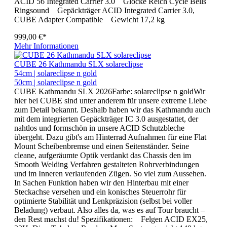
ACID 56 Integrated Carrier 3.0 Glocke Reich Cycle Bells
Ringsound Gepäckträger ACID Integrated Carrier 3.0,
CUBE Adapter Compatible Gewicht 17,2 kg
999,00 €*
Mehr Informationen
CUBE 26 Kathmandu SLX solareclipse
54cm | solareclipse n gold
50cm | solareclipse n gold
CUBE Kathmandu SLX 2026Farbe: solareclipse n goldWir
hier bei CUBE sind unter anderem für unsere extreme Liebe
zum Detail bekannt. Deshalb haben wir das Kathmandu auch
mit dem integrierten Gepäckträger IC 3.0 ausgestattet, der
nahtlos und formschön in unsere ACID Schutzbleche
übergeht. Dazu gibt's am Hinterrad Aufnahmen für eine Flat
Mount Scheibenbremse und einen Seitenständer. Seine
cleane, aufgeräumte Optik verdankt das Chassis den im
Smooth Welding Verfahren gestalteten Rohrverbindungen
und im Inneren verlaufenden Zügen. So viel zum Aussehen.
In Sachen Funktion haben wir den Hinterbau mit einer
Steckachse versehen und ein konisches Steuerrohr für
optimierte Stabilität und Lenkpräzision (selbst bei voller
Beladung) verbaut. Also alles da, was es auf Tour braucht –
den Rest machst du! Spezifikationen: Felgen ACID EX25,