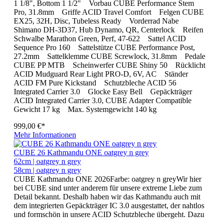
1 1/8", Bottom 1 1/2" Vorbau CUBE Performance Stem
Pro, 31.8mm Griffe ACID Travel Comfort Felgen CUBE
EX25, 32H, Disc, Tubeless Ready Vorderrad Nabe
Shimano DH-3D37, Hub Dynamo, QR, Centerlock Reifen
Schwalbe Marathon Green, Perf, 47-622 Sattel ACID
Sequence Pro 160 Sattelstütze CUBE Performance Post,
27.2mm Sattelklemme CUBE Screwlock, 31.8mm Pedale
CUBE PP MTB Scheinwerfer CUBE Shiny 50 Rücklicht
ACID Mudguard Rear Light PRO-D, 6V, AC Ständer
ACID FM Pure Kickstand Schutzbleche ACID 56
Integrated Carrier 3.0 Glocke Easy Bell Gepäckträger
ACID Integrated Carrier 3.0, CUBE Adapter Compatible
Gewicht 17 kg Max. Systemgewicht 140 kg
999,00 €*
Mehr Informationen
CUBE 26 Kathmandu ONE oatgrey n grey
62cm | oatgrey n grey
58cm | oatgrey n grey
CUBE Kathmandu ONE 2026Farbe: oatgrey n greyWir hier
bei CUBE sind unter anderem für unsere extreme Liebe zum
Detail bekannt. Deshalb haben wir das Kathmandu auch mit
dem integrierten Gepäckträger IC 3.0 ausgestattet, der nahtlos
und formschön in unsere ACID Schutzbleche übergeht. Dazu