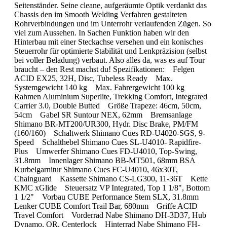
Seitenständer. Seine cleane, aufgeräumte Optik verdankt das
Chassis den im Smooth Welding Verfahren gestalteten
Rohrverbindungen und im Unterrohr verlaufenden Zügen. So
viel zum Aussehen. In Sachen Funktion haben wir den
Hinterbau mit einer Steckachse versehen und ein konisches
Steuerrohr für optimierte Stabilität und Lenkpräzision (selbst
bei voller Beladung) verbaut. Also alles da, was es auf Tour
braucht – den Rest machst du! Spezifikationen: Felgen
ACID EX25, 32H, Disc, Tubeless Ready Max.
Systemgewicht 140 kg Max. Fahrergewicht 100 kg
Rahmen Aluminium Superlite, Trekking Comfort, Integrated
Carrier 3.0, Double Butted Größe Trapeze: 46cm, 50cm,
54cm Gabel SR Suntour NEX, 62mm Bremsanlage
Shimano BR-MT200/UR300, Hydr. Disc Brake, PM/FM
(160/160) Schaltwerk Shimano Cues RD-U4020-SGS, 9-
Speed Schalthebel Shimano Cues SL-U4010- Rapidfire-
Plus Umwerfer Shimano Cues FD-U4010, Top-Swing,
31.8mm Innenlager Shimano BB-MT501, 68mm BSA
Kurbelgarnitur Shimano Cues FC-U4010, 46x30T,
Chainguard Kassette Shimano CS-LG300, 11-36T Kette
KMC xGlide Steuersatz VP Integrated, Top 1 1/8", Bottom
1 1/2" Vorbau CUBE Performance Stem SLX, 31.8mm
Lenker CUBE Comfort Trail Bar, 680mm Griffe ACID
Travel Comfort Vorderrad Nabe Shimano DH-3D37, Hub
Dynamo, QR, Centerlock Hinterrad Nabe Shimano FH-