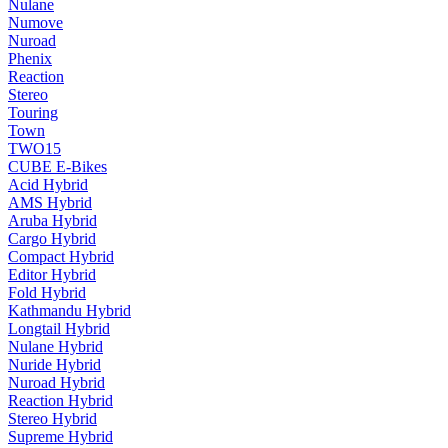
Nulane
Numove
Nuroad
Phenix
Reaction
Stereo
Touring
Town
TWO15
CUBE E-Bikes
Acid Hybrid
AMS Hybrid
Aruba Hybrid
Cargo Hybrid
Compact Hybrid
Editor Hybrid
Fold Hybrid
Kathmandu Hybrid
Longtail Hybrid
Nulane Hybrid
Nuride Hybrid
Nuroad Hybrid
Reaction Hybrid
Stereo Hybrid
Supreme Hybrid