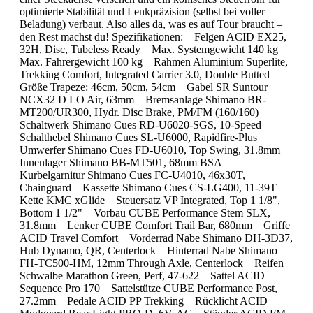
optimierte Stabilität und Lenkpräzision (selbst bei voller
Beladung) verbaut. Also alles da, was es auf Tour braucht –
den Rest machst du! Spezifikationen: Felgen ACID EX25,
32H, Disc, Tubeless Ready Max. Systemgewicht 140 kg
Max. Fahrergewicht 100 kg Rahmen Aluminium Superlite,
Trekking Comfort, Integrated Carrier 3.0, Double Butted
Größe Trapeze: 46cm, 50cm, 54cm Gabel SR Suntour
NCX32 D LO Air, 63mm Bremsanlage Shimano BR-
MT200/UR300, Hydr. Disc Brake, PM/FM (160/160)
Schaltwerk Shimano Cues RD-U6020-SGS, 10-Speed
Schalthebel Shimano Cues SL-U6000, Rapidfire-Plus
Umwerfer Shimano Cues FD-U6010, Top Swing, 31.8mm
Innenlager Shimano BB-MT501, 68mm BSA
Kurbelgarnitur Shimano Cues FC-U4010, 46x30T,
Chainguard Kassette Shimano Cues CS-LG400, 11-39T
Kette KMC xGlide Steuersatz VP Integrated, Top 1 1/8",
Bottom 1 1/2" Vorbau CUBE Performance Stem SLX,
31.8mm Lenker CUBE Comfort Trail Bar, 680mm Griffe
ACID Travel Comfort Vorderrad Nabe Shimano DH-3D37,
Hub Dynamo, QR, Centerlock Hinterrad Nabe Shimano
FH-TC500-HM, 12mm Through Axle, Centerlock Reifen
Schwalbe Marathon Green, Perf, 47-622 Sattel ACID
Sequence Pro 170 Sattelstütze CUBE Performance Post,
27.2mm Pedale ACID PP Trekking Rücklicht ACID