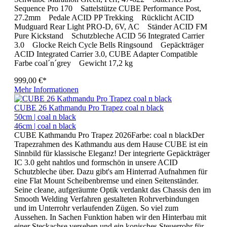
Sequence Pro 170 Sattelstütze CUBE Performance Post,
27.2mm Pedale ACID PP Trekking Rücklicht ACID
Mudguard Rear Light PRO-D, 6V, AC Ständer ACID FM
Pure Kickstand Schutzbleche ACID 56 Integrated Carrier
3.0 Glocke Reich Cycle Bells Ringsound Gepäckträger
ACID Integrated Carrier 3.0, CUBE Adapter Compatible
Farbe coal´n´grey Gewicht 17,2 kg
999,00 €*
Mehr Informationen
CUBE 26 Kathmandu Pro Trapez coal n black
50cm | coal n black
46cm | coal n black
CUBE Kathmandu Pro Trapez 2026Farbe: coal n blackDer
Trapezrahmen des Kathmandu aus dem Hause CUBE ist ein
Sinnbild für klassische Eleganz! Der integrierte Gepäckträger
IC 3.0 geht nahtlos und formschön in unsere ACID
Schutzbleche über. Dazu gibt's am Hinterrad Aufnahmen für
eine Flat Mount Scheibenbremse und einen Seitenständer.
Seine cleane, aufgeräumte Optik verdankt das Chassis den im
Smooth Welding Verfahren gestalteten Rohrverbindungen
und im Unterrohr verlaufenden Zügen. So viel zum
Aussehen. In Sachen Funktion haben wir den Hinterbau mit
einer Steckachse versehen und ein konisches Steuerrohr für