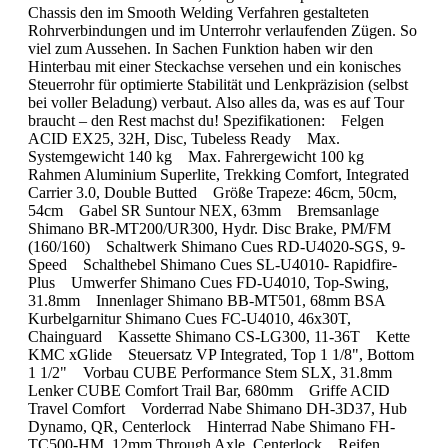
Chassis den im Smooth Welding Verfahren gestalteten
Rohrverbindungen und im Unterrohr verlaufenden Zügen. So
viel zum Aussehen. In Sachen Funktion haben wir den
Hinterbau mit einer Steckachse versehen und ein konisches
Steuerrohr für optimierte Stabilität und Lenkpräzision (selbst
bei voller Beladung) verbaut. Also alles da, was es auf Tour
braucht – den Rest machst du! Spezifikationen: Felgen
ACID EX25, 32H, Disc, Tubeless Ready Max.
Systemgewicht 140 kg Max. Fahrergewicht 100 kg
Rahmen Aluminium Superlite, Trekking Comfort, Integrated
Carrier 3.0, Double Butted Größe Trapeze: 46cm, 50cm,
54cm Gabel SR Suntour NEX, 63mm Bremsanlage
Shimano BR-MT200/UR300, Hydr. Disc Brake, PM/FM
(160/160) Schaltwerk Shimano Cues RD-U4020-SGS, 9-
Speed Schalthebel Shimano Cues SL-U4010- Rapidfire-
Plus Umwerfer Shimano Cues FD-U4010, Top-Swing,
31.8mm Innenlager Shimano BB-MT501, 68mm BSA
Kurbelgarnitur Shimano Cues FC-U4010, 46x30T,
Chainguard Kassette Shimano CS-LG300, 11-36T Kette
KMC xGlide Steuersatz VP Integrated, Top 1 1/8", Bottom
1 1/2" Vorbau CUBE Performance Stem SLX, 31.8mm
Lenker CUBE Comfort Trail Bar, 680mm Griffe ACID
Travel Comfort Vorderrad Nabe Shimano DH-3D37, Hub
Dynamo, QR, Centerlock Hinterrad Nabe Shimano FH-
TC500-HM, 12mm Through Axle, Centerlock Reifen