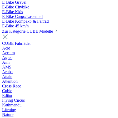
E-Bike Gravel
E-Bike Citybike
E-Bike Kids
E-Bike Cargo/Lastenrad
E-Bike Kompakt- & Faltrad
E-Bike 45 km/h
Zur Kategorie CUBE Modelle
CUBE Fahrräder
Acid
Aerium
Agree
Aim
AMS
Aruba
Attain
Attention
Cross Race
Cubie
Editor
Flying Circus
Kathmandu
Litening
Nature