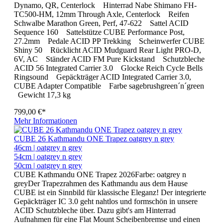
Dynamo, QR, Centerlock Hinterrad Nabe Shimano FH-
TC500-HM, 12mm Through Axle, Centerlock Reifen
Schwalbe Marathon Green, Perf, 47-622 Sattel ACID
Sequence 160 Sattelstütze CUBE Performance Post,
27.2mm Pedale ACID PP Trekking Scheinwerfer CUBE
Shiny 50 Rücklicht ACID Mudguard Rear Light PRO-D,
6V, AC Ständer ACID FM Pure Kickstand Schutzbleche
ACID 56 Integrated Carrier 3.0 Glocke Reich Cycle Bells
Ringsound Gepäckträger ACID Integrated Carrier 3.0,
CUBE Adapter Compatible Farbe sagebrushgreen´n´green
Gewicht 17,3 kg
799,00 €*
Mehr Informationen
CUBE 26 Kathmandu ONE Trapez oatgrey n grey
46cm | oatgrey n grey
54cm | oatgrey n grey
50cm | oatgrey n grey
CUBE Kathmandu ONE Trapez 2026Farbe: oatgrey n
greyDer Trapezrahmen des Kathmandu aus dem Hause
CUBE ist ein Sinnbild für klassische Eleganz! Der integrierte
Gepäckträger IC 3.0 geht nahtlos und formschön in unsere
ACID Schutzbleche über. Dazu gibt's am Hinterrad
Aufnahmen für eine Flat Mount Scheibenbremse und einen