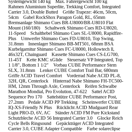
Systemgewicht 140 kg Max. Fahrergewicht 100 kg
Rahmen Aluminium Superlite, Trekking Comfort, Integrated
Carrier 3.0, Double Butted Größe Trapeze: 46cm, 50cm,
54cm Gabel RockShox Paragon Gold, RL, 65mm
Bremsanlage Shimano Cues BR-U8000/BR-U8010 Flat
Mount (160/180) Schaltwerk Shimano Cues RD-U8020,
11-Speed Schalthebel Shimano Cues SL-U8000, Rapidfire-
Plus Umwerfer Shimano Cues FD-U8010, Top Swing,
31.8mm Innenlager Shimano BB-MT501, 68mm BSA
Kurbelgarnitur Shimano Cues FC-U8000, Hollowtech ll,
46x32T, Chainguard Kassette Shimano Cues CS-LG700,
11-45T Kette KMC xGlide Steuersatz VP Integrated, Top
1 1/8", Bottom 1 1/2" Vorbau CUBE Performance Stem
SLX, 31.8mm Lenker CUBE Comfort Trail Bar, 680mm
Griffe ACID Travel Comfort Vorderrad Nabe ACID PL-8,
32H, QR, Centerlock Hinterrad Nabe Shimano FH-TC500-
HM, 12mm Through Axle, Centerlock Reifen Schwalbe
Marathon Mondial, Pro Evolution, 47-622 Sattel ACID
Sequence Pro 170 Sattelstütze CUBE Performance Post,
27.2mm Pedale ACID PP Trekking Scheinwerfer CUBE
IQ-XS-Friendly N Plus Rücklicht ACID Mudguard Rear
Light PRO-D, 6V, AC Ständer ACID FM Pure Kickstand
Schutzbleche ACID 56 Integrated Carrier 3.0 Glocke Reich
Cycle Bells Ringsound Gepäckträger ACID Integrated
Carrier 3.0, CUBE Adapter Compatible Farbe solareclipse