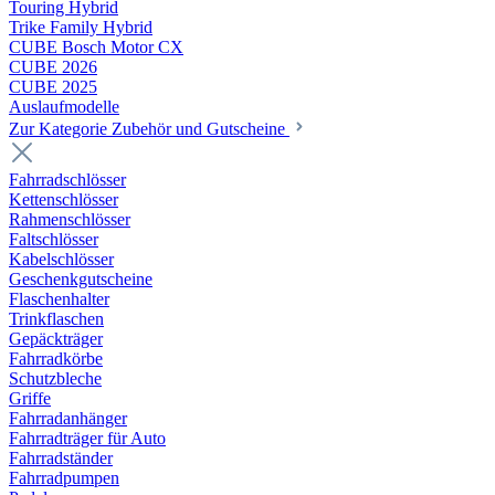
Touring Hybrid
Trike Family Hybrid
CUBE Bosch Motor CX
CUBE 2026
CUBE 2025
Auslaufmodelle
Zur Kategorie Zubehör und Gutscheine
Fahrradschlösser
Kettenschlösser
Rahmenschlösser
Faltschlösser
Kabelschlösser
Geschenkgutscheine
Flaschenhalter
Trinkflaschen
Gepäckträger
Fahrradkörbe
Schutzbleche
Griffe
Fahrradanhänger
Fahrradträger für Auto
Fahrradständer
Fahrradpumpen