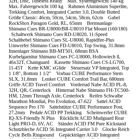
32H, Disc, Tubeless Ready Max. Systemgewicht 140 kg
Max. Fahrergewicht 100 kg Rahmen Aluminium Superlite,
Trekking Comfort, Integrated Carrier 3.0, Double Butted
Größe Classic: 46cm, 50cm, 54cm, 58cm, 62cm Gabel
RockShox Paragon Gold, RL, 65mm Bremsanlage
Shimano Cues BR-U8000/BR-U8010 Flat Mount (160/180)
Schaltwerk Shimano Cues RD-U8020, 11-Speed
Schalthebel Shimano Cues SL-U8000, Rapidfire-Plus
Umwerfer Shimano Cues FD-U8010, Top Swing, 31.8mm
Innenlager Shimano BB-MT501, 68mm BSA
Kurbelgarnitur Shimano Cues FC-U8000, Hollowtech ll,
46x32T, Chainguard Kassette Shimano Cues CS-LG700,
11-45T Kette KMC xGlide Steuersatz VP Integrated, Top
1 1/8", Bottom 1 1/2" Vorbau CUBE Performance Stem
SLX, 31.8mm Lenker CUBE Comfort Trail Bar, 680mm
Griffe ACID Travel Comfort Vorderrad Nabe ACID PL-8,
32H, QR, Centerlock Hinterrad Nabe Shimano FH-TC500-
HM, 12mm Through Axle, Centerlock Reifen Schwalbe
Marathon Mondial, Pro Evolution, 47-622 Sattel ACID
Sequence Pro 170 Sattelstütze CUBE Performance Post,
27.2mm Pedale ACID PP Trekking Scheinwerfer CUBE
IQ-XS-Friendly N Plus Rücklicht ACID Mudguard Rear
Light PRO-D, 6V, AC Ständer ACID FM Pure Kickstand
Schutzbleche ACID 56 Integrated Carrier 3.0 Glocke Reich
Cycle Bells Ringsound Gepäckträger ACID Integrated