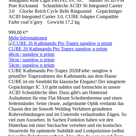
Mudguard Rear Light PRO-D, 6V, AC Ständer ACID FM
Pure Kickstand Schutzbleche ACID 56 Integrated Carrier
3.0 Glocke Reich Cycle Bells Ringsound Gepäckträger
ACID Integrated Carrier 3.0, CUBE Adapter Compatible
Farbe coal´n´grey Gewicht 17,2 kg
999,00 €*
Mehr Informationen
CUBE 26 Kathmandu Pro Trapez sunglow n prizm
46cm | sunglow n prism
50cm | sunglow n prism
54cm | sunglow n prism
CUBE Kathmandu Pro Trapez 2026Farbe: sunglow n
prismDer Trapezrahmen des Kathmandu aus dem Hause
CUBE ist ein Sinnbild für klassische Eleganz! Der integrierte
Gepäckträger IC 3.0 geht nahtlos und formschön in unsere
ACID Schutzbleche über. Dazu gibt's am Hinterrad
Aufnahmen für eine Flat Mount Scheibenbremse und einen
Seitenständer. Seine cleane, aufgeräumte Optik verdankt das
Chassis den im Smooth Welding Verfahren gestalteten
Rohrverbindungen und im Unterrohr verlaufenden Zügen. So
viel zum Aussehen. In Sachen Funktion haben wir den
Hinterbau mit einer Steckachse versehen und ein konisches
Steuerrohr für optimierte Stabilität und Lenkpräzision (selbst