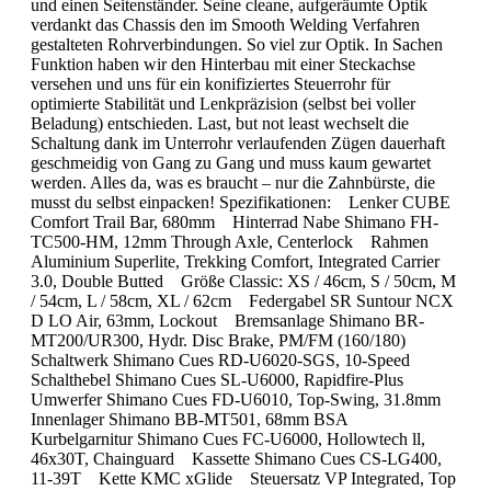
und einen Seitenständer. Seine cleane, aufgeräumte Optik
verdankt das Chassis den im Smooth Welding Verfahren
gestalteten Rohrverbindungen. So viel zur Optik. In Sachen
Funktion haben wir den Hinterbau mit einer Steckachse
versehen und uns für ein konifiziertes Steuerrohr für
optimierte Stabilität und Lenkpräzision (selbst bei voller
Beladung) entschieden. Last, but not least wechselt die
Schaltung dank im Unterrohr verlaufenden Zügen dauerhaft
geschmeidig von Gang zu Gang und muss kaum gewartet
werden. Alles da, was es braucht – nur die Zahnbürste, die
musst du selbst einpacken! Spezifikationen: Lenker CUBE
Comfort Trail Bar, 680mm Hinterrad Nabe Shimano FH-
TC500-HM, 12mm Through Axle, Centerlock Rahmen
Aluminium Superlite, Trekking Comfort, Integrated Carrier
3.0, Double Butted Größe Classic: XS / 46cm, S / 50cm, M
/ 54cm, L / 58cm, XL / 62cm Federgabel SR Suntour NCX
D LO Air, 63mm, Lockout Bremsanlage Shimano BR-
MT200/UR300, Hydr. Disc Brake, PM/FM (160/180)
Schaltwerk Shimano Cues RD-U6020-SGS, 10-Speed
Schalthebel Shimano Cues SL-U6000, Rapidfire-Plus
Umwerfer Shimano Cues FD-U6010, Top-Swing, 31.8mm
Innenlager Shimano BB-MT501, 68mm BSA
Kurbelgarnitur Shimano Cues FC-U6000, Hollowtech ll,
46x30T, Chainguard Kassette Shimano Cues CS-LG400,
11-39T Kette KMC xGlide Steuersatz VP Integrated, Top