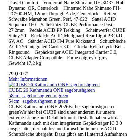
Travel Comfort Vorderrad Nabe Shimano DH-3D37, Hub
Dynamo, QR, Centerlock Hinterrad Nabe Shimano FH-
TC500-HM, 12mm Through Axle, Centerlock Reifen
Schwalbe Marathon Green, Perf, 47-622 Sattel ACID
Sequence 160 Sattelstütze CUBE Performance Post,
27.2mm Pedale ACID PP Trekking Scheinwerfer CUBE
Shiny 50 Rücklicht ACID Mudguard Rear Light PRO-D,
6V, AC Ständer ACID FM Pure Kickstand Schutzbleche
ACID 56 Integrated Carrier 3.0 Glocke Reich Cycle Bells
Ringsound Gepäckträger ACID Integrated Carrier 3.0,
CUBE Adapter Compatible Farbe oatgrey´n´grey
Gewicht 17,2 kg
799,00 €*
Mehr Informationen
CUBE 26 Kathmandu ONE sagebrushgreen
58cm | sagebrushgreen n green
54cm | sagebrushgreen n green
CUBE Kathmandu ONE 2026Farbe: sagebrushgreen n
greenWir hier bei CUBE sind unter anderem für unsere
extreme Liebe zum Detail bekannt. Deshalb haben wir das
Kathmandu auch mit dem integrierten Gepäckträger IC 3.0
ausgestattet, der nahtlos und formschön in unsere ACID
Schutzbleche übergeht. Dazu gibt's am Hinterrad Aufnahmen