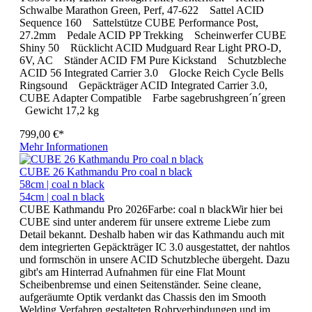
Schwalbe Marathon Green, Perf, 47-622 Sattel ACID
Sequence 160 Sattelstütze CUBE Performance Post,
27.2mm Pedale ACID PP Trekking Scheinwerfer CUBE
Shiny 50 Rücklicht ACID Mudguard Rear Light PRO-D,
6V, AC Ständer ACID FM Pure Kickstand Schutzbleche
ACID 56 Integrated Carrier 3.0 Glocke Reich Cycle Bells
Ringsound Gepäckträger ACID Integrated Carrier 3.0,
CUBE Adapter Compatible Farbe sagebrushgreen´n´green
Gewicht 17,2 kg
799,00 €*
Mehr Informationen
CUBE 26 Kathmandu Pro coal n black
58cm | coal n black
54cm | coal n black
CUBE Kathmandu Pro 2026Farbe: coal n blackWir hier bei
CUBE sind unter anderem für unsere extreme Liebe zum
Detail bekannt. Deshalb haben wir das Kathmandu auch mit
dem integrierten Gepäckträger IC 3.0 ausgestattet, der nahtlos
und formschön in unsere ACID Schutzbleche übergeht. Dazu
gibt's am Hinterrad Aufnahmen für eine Flat Mount
Scheibenbremse und einen Seitenständer. Seine cleane,
aufgeräumte Optik verdankt das Chassis den im Smooth
Welding Verfahren gestalteten Rohrverbindungen und im