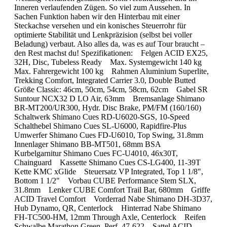
Inneren verlaufenden Zügen. So viel zum Aussehen. In
Sachen Funktion haben wir den Hinterbau mit einer
Steckachse versehen und ein konisches Steuerrohr für
optimierte Stabilität und Lenkpräzision (selbst bei voller
Beladung) verbaut. Also alles da, was es auf Tour braucht –
den Rest machst du! Spezifikationen: Felgen ACID EX25,
32H, Disc, Tubeless Ready Max. Systemgewicht 140 kg
Max. Fahrergewicht 100 kg Rahmen Aluminium Superlite,
Trekking Comfort, Integrated Carrier 3.0, Double Butted
Größe Classic: 46cm, 50cm, 54cm, 58cm, 62cm Gabel SR
Suntour NCX32 D LO Air, 63mm Bremsanlage Shimano
BR-MT200/UR300, Hydr. Disc Brake, PM/FM (160/160)
Schaltwerk Shimano Cues RD-U6020-SGS, 10-Speed
Schalthebel Shimano Cues SL-U6000, Rapidfire-Plus
Umwerfer Shimano Cues FD-U6010, Top Swing, 31.8mm
Innenlager Shimano BB-MT501, 68mm BSA
Kurbelgarnitur Shimano Cues FC-U4010, 46x30T,
Chainguard Kassette Shimano Cues CS-LG400, 11-39T
Kette KMC xGlide Steuersatz VP Integrated, Top 1 1/8",
Bottom 1 1/2" Vorbau CUBE Performance Stem SLX,
31.8mm Lenker CUBE Comfort Trail Bar, 680mm Griffe
ACID Travel Comfort Vorderrad Nabe Shimano DH-3D37,
Hub Dynamo, QR, Centerlock Hinterrad Nabe Shimano
FH-TC500-HM, 12mm Through Axle, Centerlock Reifen
Schwalbe Marathon Green, Perf, 47-622 Sattel ACID