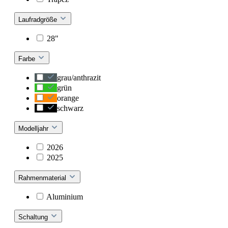
Laufradgröße
28"
Farbe
grau/anthrazit
grün
orange
schwarz
Modelljahr
2026
2025
Rahmenmaterial
Aluminium
Schaltung