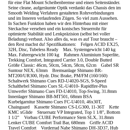
für eine Flat Mount Scheibenbremse und einen Seitenständer.
Seine cleane, aufgeräumte Optik verdankt das Chassis den im
Smooth Welding Verfahren gestalteten Rohrverbindungen
und im Inneren verlaufenden Zügen. So viel zum Aussehen.
In Sachen Funktion haben wir den Hinterbau mit einer
Steckachse versehen und ein konisches Steuerrohr für
optimierte Stabilität und Lenkpräzision (selbst bei voller
Beladung) verbaut. Also alles da, was es auf Tour braucht –
den Rest machst du! Spezifikationen: Felgen ACID EX25,
32H, Disc, Tubeless Ready Max. Systemgewicht 140 kg
Max. Fahrergewicht 100 kg Rahmen Aluminium Superlite,
Trekking Comfort, Integrated Carrier 3.0, Double Butted
Größe Classic: 46cm, 50cm, 54cm, 58cm, 62cm Gabel SR
Suntour NEX, 63mm Bremsanlage Shimano BR-
MT200/UR300, Hydr. Disc Brake, PM/FM (160/160)
Schaltwerk Shimano Cues RD-U4020-SGS, 9-Speed
Schalthebel Shimano Cues SL-U4010- Rapidfire-Plus
Umwerfer Shimano Cues FD-U4010, Top-Swing, 31.8mm
Innenlager Shimano BB-MT501, 68mm BSA
Kurbelgarnitur Shimano Cues FC-U4010, 46x30T,
Chainguard Kassette Shimano CS-LG300, 11-36T Kette
KMC xGlide Steuersatz VP Integrated, Top 1 1/8", Bottom
1 1/2" Vorbau CUBE Performance Stem SLX, 31.8mm
Lenker CUBE Comfort Trail Bar, 680mm Griffe ACID
Travel Comfort Vorderrad Nabe Shimano DH-3D37, Hub