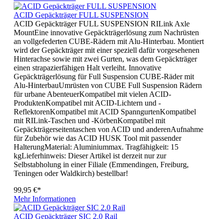
ACID Gepäckträger FULL SUSPENSION
ACID Gepäckträger FULL SUSPENSION RILink Axle
MountEine innovative Gepäckträgerlösung zum Nachrüsten
an vollgefederten CUBE-Rädern mit Alu-Hinterbau. Montiert
wird der Gepäckträger mit einer speziell dafür vorgesehenen
Hinterachse sowie mit zwei Gurten, was dem Gepäckträger
einen strapazierfähigen Halt verleiht. Innovative
Gepäckträgerlösung für Full Suspension CUBE-Räder mit
Alu-HinterbauUmrüsten von CUBE Full Suspension Rädern
für urbane AbenteuerKompatibel mit vielen ACID-
ProduktenKompatibel mit ACID-Lichtern und -
ReflektorenKompatibel mit ACID SpanngurtenKompatibel
mit RILink-Taschen und -KörbenKompatibel mit
Gepäckträgerseitentaschen von ACID und anderenAufnahme
für Zubehör wie das ACID HUSK Tool mit passender
HalterungMaterial: Aluminiummax. Tragfähigkeit: 15
kgLieferhinweis: Dieser Artikel ist derzeit nur zur
Selbstabholung in einer Filiale (Emmendingen, Freiburg,
Teningen oder Waldkirch) bestellbar!
99,95 €*
Mehr Informationen
ACID Gepäckträger SIC 2.0 Rail