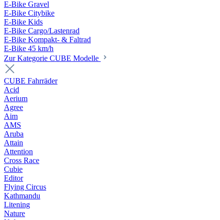
E-Bike Gravel
E-Bike Citybike
E-Bike Kids
E-Bike Cargo/Lastenrad
E-Bike Kompakt- & Faltrad
E-Bike 45 km/h
Zur Kategorie CUBE Modelle
CUBE Fahrräder
Acid
Aerium
Agree
Aim
AMS
Aruba
Attain
Attention
Cross Race
Cubie
Editor
Flying Circus
Kathmandu
Litening
Nature