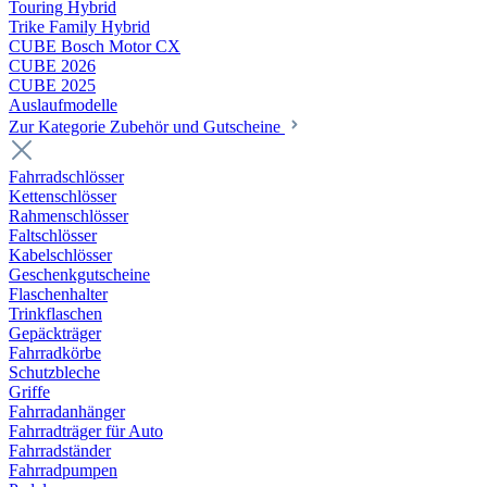
Touring Hybrid
Trike Family Hybrid
CUBE Bosch Motor CX
CUBE 2026
CUBE 2025
Auslaufmodelle
Zur Kategorie Zubehör und Gutscheine
Fahrradschlösser
Kettenschlösser
Rahmenschlösser
Faltschlösser
Kabelschlösser
Geschenkgutscheine
Flaschenhalter
Trinkflaschen
Gepäckträger
Fahrradkörbe
Schutzbleche
Griffe
Fahrradanhänger
Fahrradträger für Auto
Fahrradständer
Fahrradpumpen