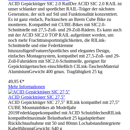
ACID Gepäckträger SIC 2.0 RailDer ACID SIC 2.0 RAIL ist
unser schlanker und sportlicher RAIL-Träger der nächsten
Generation, der sich auf Stil und Funktionalität konzentriert.
Es ist ganz einfach, Packtaschen an Ihrem Cube Bike zu
montieren. Kompatibel mit CUBE-Bikes mit SIC2.0-
Schnittstelle mit 27,5-Zoll- und 29-Zoll-Rädern. Es kann auch
mit der ACID SIC2.0 TOP RAIL aufgerüstet werden, um
noch mehr Frachttransportmöglichkeiten, die RILink-
Schnittstelle und eine Federklemme
hinzuzufügenFeaturesSportliches und elegantes Design,
einfaches Montagesystem, kompatibel mit 27,5-Zoll- und 29-
Zoll-Fahrrädern mit SIC2.0-Schnittstelle, geeignet für
Gepäckträgertaschen einschließlich CILink-TaschenMaterial
AluminiumGewicht 400 gmax. Tragfähigkeit 25 kg
49,95 €*
Mehr Informationen
ACID Gepäckträger SIC 27,5"
ACID Gepäckträger SIC 27,5" RILink kompatibel mit 27,5"
CUBE Mountainbikes ab Modelljahr
2019Federklappekompatibel mit ACID SchutzblechenRILink
kompatibelmaximale Belastbarkeit 25 kgadaptierbare
Rücklichtaufnahme mit 50 und 80mm Lochabstandintegrierte
KabelführungGewicht: 640 g