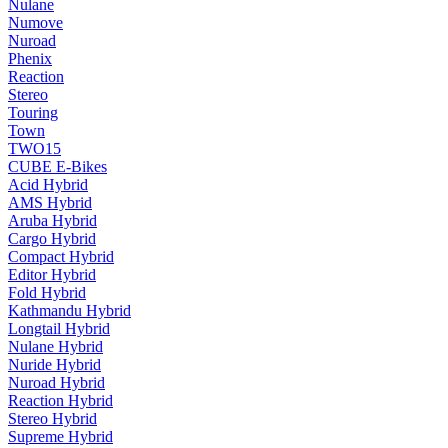
Nulane
Numove
Nuroad
Phenix
Reaction
Stereo
Touring
Town
TWO15
CUBE E-Bikes
Acid Hybrid
AMS Hybrid
Aruba Hybrid
Cargo Hybrid
Compact Hybrid
Editor Hybrid
Fold Hybrid
Kathmandu Hybrid
Longtail Hybrid
Nulane Hybrid
Nuride Hybrid
Nuroad Hybrid
Reaction Hybrid
Stereo Hybrid
Supreme Hybrid