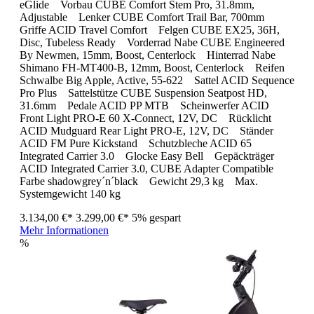
eGlide Vorbau CUBE Comfort Stem Pro, 31.8mm,
Adjustable Lenker CUBE Comfort Trail Bar, 700mm
Griffe ACID Travel Comfort Felgen CUBE EX25, 36H,
Disc, Tubeless Ready Vorderrad Nabe CUBE Engineered
By Newmen, 15mm, Boost, Centerlock Hinterrad Nabe
Shimano FH-MT400-B, 12mm, Boost, Centerlock Reifen
Schwalbe Big Apple, Active, 55-622 Sattel ACID Sequence
Pro Plus Sattelstütze CUBE Suspension Seatpost HD,
31.6mm Pedale ACID PP MTB Scheinwerfer ACID
Front Light PRO-E 60 X-Connect, 12V, DC Rücklicht
ACID Mudguard Rear Light PRO-E, 12V, DC Ständer
ACID FM Pure Kickstand Schutzbleche ACID 65
Integrated Carrier 3.0 Glocke Easy Bell Gepäckträger
ACID Integrated Carrier 3.0, CUBE Adapter Compatible
Farbe shadowgrey´n´black Gewicht 29,3 kg Max.
Systemgewicht 140 kg
3.134,00 €*
3.299,00 €*
5% gespart
Mehr Informationen
%