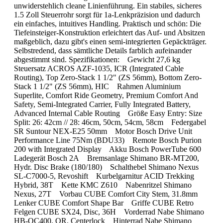
unwiderstehlich cleane Linienführung. Ein stabiles, sicheres
1.5 Zoll Steuerrohr sorgt für 1a-Lenkpräzision und dadurch
ein einfaches, intuitives Handling. Praktisch und schön: Die
Tiefeinsteiger-Konstruktion erleichtert das Auf- und Absitzen
maßgeblich, dazu gibt's einen semi-integrierten Gepäckträger.
Selbstredend, dass sämtliche Details farblich aufeinander
abgestimmt sind. Spezifikationen: Gewicht 27,6 kg
Steuersatz ACROS AZF-1035, ICR (Integrated Cable
Routing), Top Zero-Stack 1 1/2" (ZS 56mm), Bottom Zero-
Stack 1 1/2" (ZS 56mm), HIC Rahmen Aluminium
Superlite, Comfort Ride Geometry, Premium Comfort And
Safety, Semi-Integrated Carrier, Fully Integrated Battery,
Advanced Internal Cable Routing Größe Easy Entry: Size
Split: 26: 42cm // 28: 46cm, 50cm, 54cm, 58cm Federgabel
SR Suntour NEX-E25 50mm Motor Bosch Drive Unit
Performance Line 75Nm (BDU33) Remote Bosch Purion
200 with Integrated Display Akku Bosch PowerTube 600
Ladegerät Bosch 2A Bremsanlage Shimano BR-MT200,
Hydr. Disc Brake (180/180) Schalthebel Shimano Nexus
SL-C7000-5, Revoshift Kurbelgarnitur ACID Trekking
Hybrid, 38T Kette KMC Z610 Nabenritzel Shimano
Nexus, 27T Vorbau CUBE Comfort City Stem, 31.8mm
Lenker CUBE Comfort Shape Bar Griffe CUBE Retro
Felgen CUBE SX24, Disc, 36H Vorderrad Nabe Shimano
HB-QC400, QR, Centerlock Hinterrad Nabe Shimano