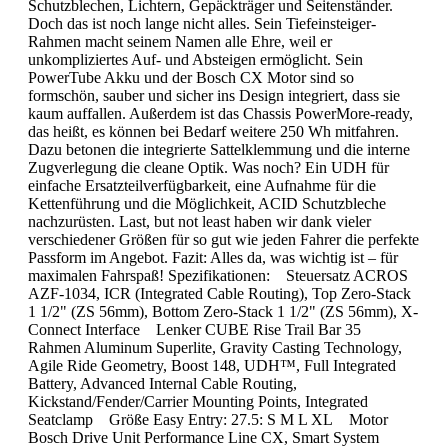
Schutzblechen, Lichtern, Gepäckträger und Seitenständer.
Doch das ist noch lange nicht alles. Sein Tiefeinsteiger-
Rahmen macht seinem Namen alle Ehre, weil er
unkompliziertes Auf- und Absteigen ermöglicht. Sein
PowerTube Akku und der Bosch CX Motor sind so
formschön, sauber und sicher ins Design integriert, dass sie
kaum auffallen. Außerdem ist das Chassis PowerMore-ready,
das heißt, es können bei Bedarf weitere 250 Wh mitfahren.
Dazu betonen die integrierte Sattelklemmung und die interne
Zugverlegung die cleane Optik. Was noch? Ein UDH für
einfache Ersatzteilverfügbarkeit, eine Aufnahme für die
Kettenführung und die Möglichkeit, ACID Schutzbleche
nachzurüsten. Last, but not least haben wir dank vieler
verschiedener Größen für so gut wie jeden Fahrer die perfekte
Passform im Angebot. Fazit: Alles da, was wichtig ist – für
maximalen Fahrspaß! Spezifikationen: Steuersatz ACROS
AZF-1034, ICR (Integrated Cable Routing), Top Zero-Stack
1 1/2" (ZS 56mm), Bottom Zero-Stack 1 1/2" (ZS 56mm), X-
Connect Interface Lenker CUBE Rise Trail Bar 35
Rahmen Aluminum Superlite, Gravity Casting Technology,
Agile Ride Geometry, Boost 148, UDH™, Full Integrated
Battery, Advanced Internal Cable Routing,
Kickstand/Fender/Carrier Mounting Points, Integrated
Seatclamp Größe Easy Entry: 27.5: S M L XL Motor
Bosch Drive Unit Performance Line CX, Smart System