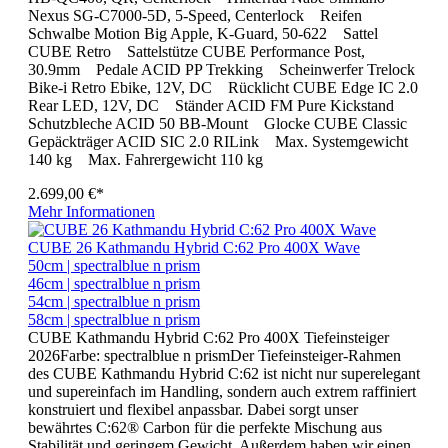
Nexus SG-C7000-5D, 5-Speed, Centerlock Reifen
Schwalbe Motion Big Apple, K-Guard, 50-622 Sattel
CUBE Retro Sattelstütze CUBE Performance Post,
30.9mm Pedale ACID PP Trekking Scheinwerfer Trelock
Bike-i Retro Ebike, 12V, DC Rücklicht CUBE Edge IC 2.0
Rear LED, 12V, DC Ständer ACID FM Pure Kickstand
Schutzbleche ACID 50 BB-Mount Glocke CUBE Classic
Gepäckträger ACID SIC 2.0 RILink Max. Systemgewicht
140 kg Max. Fahrergewicht 110 kg
2.699,00 €*
Mehr Informationen
CUBE 26 Kathmandu Hybrid C:62 Pro 400X Wave
50cm | spectralblue n prism
46cm | spectralblue n prism
54cm | spectralblue n prism
58cm | spectralblue n prism
CUBE Kathmandu Hybrid C:62 Pro 400X Tiefeinsteiger
2026Farbe: spectralblue n prismDer Tiefeinsteiger-Rahmen
des CUBE Kathmandu Hybrid C:62 ist nicht nur superelegant
und supereinfach im Handling, sondern auch extrem raffiniert
konstruiert und flexibel anpassbar. Dabei sorgt unser
bewährtes C:62® Carbon für die perfekte Mischung aus
Stabilität und geringem Gewicht. Außerdem haben wir einen