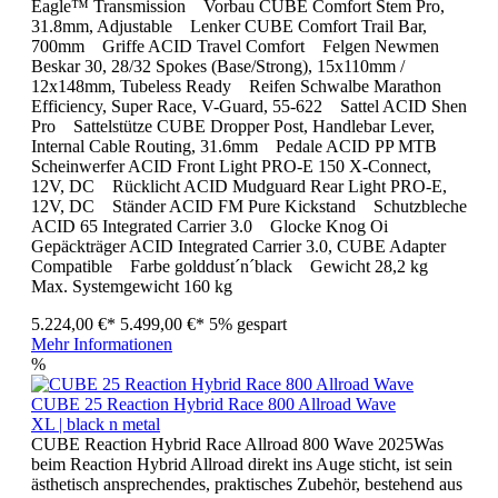
Eagle™ Transmission Vorbau CUBE Comfort Stem Pro,
31.8mm, Adjustable Lenker CUBE Comfort Trail Bar,
700mm Griffe ACID Travel Comfort Felgen Newmen
Beskar 30, 28/32 Spokes (Base/Strong), 15x110mm /
12x148mm, Tubeless Ready Reifen Schwalbe Marathon
Efficiency, Super Race, V-Guard, 55-622 Sattel ACID Shen
Pro Sattelstütze CUBE Dropper Post, Handlebar Lever,
Internal Cable Routing, 31.6mm Pedale ACID PP MTB
Scheinwerfer ACID Front Light PRO-E 150 X-Connect,
12V, DC Rücklicht ACID Mudguard Rear Light PRO-E,
12V, DC Ständer ACID FM Pure Kickstand Schutzbleche
ACID 65 Integrated Carrier 3.0 Glocke Knog Oi
Gepäckträger ACID Integrated Carrier 3.0, CUBE Adapter
Compatible Farbe golddust´n´black Gewicht 28,2 kg
Max. Systemgewicht 160 kg
5.224,00 €*
5.499,00 €*
5% gespart
Mehr Informationen
%
CUBE 25 Reaction Hybrid Race 800 Allroad Wave
XL | black n metal
CUBE Reaction Hybrid Race Allroad 800 Wave 2025Was
beim Reaction Hybrid Allroad direkt ins Auge sticht, ist sein
ästhetisch ansprechendes, praktisches Zubehör, bestehend aus