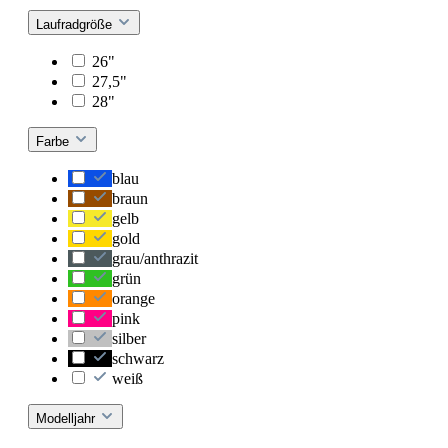
Laufradgröße
26"
27,5"
28"
Farbe
blau
braun
gelb
gold
grau/anthrazit
grün
orange
pink
silber
schwarz
weiß
Modelljahr