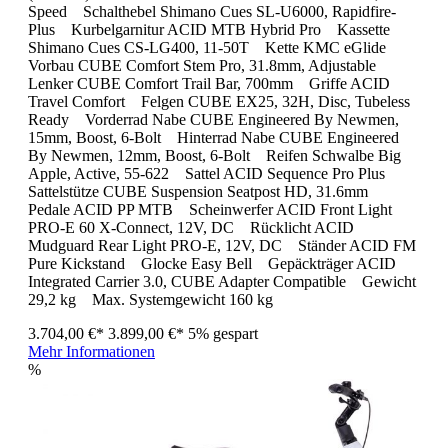
Speed Schalthebel Shimano Cues SL-U6000, Rapidfire-
Plus Kurbelgarnitur ACID MTB Hybrid Pro Kassette
Shimano Cues CS-LG400, 11-50T Kette KMC eGlide
Vorbau CUBE Comfort Stem Pro, 31.8mm, Adjustable
Lenker CUBE Comfort Trail Bar, 700mm Griffe ACID
Travel Comfort Felgen CUBE EX25, 32H, Disc, Tubeless
Ready Vorderrad Nabe CUBE Engineered By Newmen,
15mm, Boost, 6-Bolt Hinterrad Nabe CUBE Engineered
By Newmen, 12mm, Boost, 6-Bolt Reifen Schwalbe Big
Apple, Active, 55-622 Sattel ACID Sequence Pro Plus
Sattelstütze CUBE Suspension Seatpost HD, 31.6mm
Pedale ACID PP MTB Scheinwerfer ACID Front Light
PRO-E 60 X-Connect, 12V, DC Rücklicht ACID
Mudguard Rear Light PRO-E, 12V, DC Ständer ACID FM
Pure Kickstand Glocke Easy Bell Gepäckträger ACID
Integrated Carrier 3.0, CUBE Adapter Compatible Gewicht
29,2 kg Max. Systemgewicht 160 kg
3.704,00 €*
3.899,00 €*
5% gespart
Mehr Informationen
%