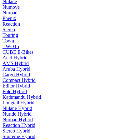
Nulane
Numove
Nuroad
Phenix
Reaction
Stereo
Touring
Town
TWO15
CUBE E-Bikes
Acid Hybrid
AMS Hybrid
Aruba Hybrid
Cargo Hybrid
Compact Hybrid
Editor Hybrid
Fold Hybrid
Kathmandu Hybrid
Longtail Hybrid
Nulane Hybrid
Nuride Hybrid
Nuroad Hybrid
Reaction Hybrid
Stereo Hybrid
Supreme Hybrid