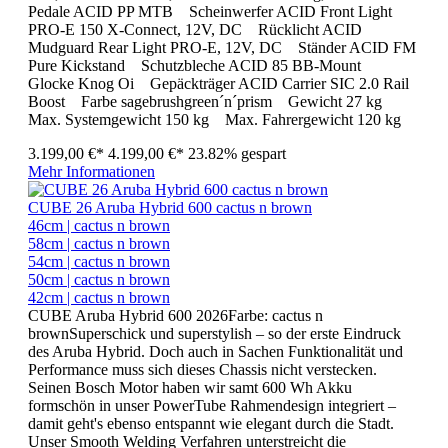
Pedale ACID PP MTB Scheinwerfer ACID Front Light
PRO-E 150 X-Connect, 12V, DC Rücklicht ACID
Mudguard Rear Light PRO-E, 12V, DC Ständer ACID FM
Pure Kickstand Schutzbleche ACID 85 BB-Mount
Glocke Knog Oi Gepäckträger ACID Carrier SIC 2.0 Rail
Boost Farbe sagebrushgreen´n´prism Gewicht 27 kg
Max. Systemgewicht 150 kg Max. Fahrergewicht 120 kg
3.199,00 €*
4.199,00 €*
23.82% gespart
Mehr Informationen
CUBE 26 Aruba Hybrid 600 cactus n brown
46cm | cactus n brown
58cm | cactus n brown
54cm | cactus n brown
50cm | cactus n brown
42cm | cactus n brown
CUBE Aruba Hybrid 600 2026Farbe: cactus n
brownSuperschick und superstylish – so der erste Eindruck
des Aruba Hybrid. Doch auch in Sachen Funktionalität und
Performance muss sich dieses Chassis nicht verstecken.
Seinen Bosch Motor haben wir samt 600 Wh Akku
formschön in unser PowerTube Rahmendesign integriert –
damit geht's ebenso entspannt wie elegant durch die Stadt.
Unser Smooth Welding Verfahren unterstreicht die