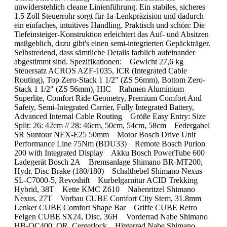
unwiderstehlich cleane Linienführung. Ein stabiles, sicheres
1.5 Zoll Steuerrohr sorgt für 1a-Lenkpräzision und dadurch
ein einfaches, intuitives Handling. Praktisch und schön: Die
Tiefeinsteiger-Konstruktion erleichtert das Auf- und Absitzen
maßgeblich, dazu gibt's einen semi-integrierten Gepäckträger.
Selbstredend, dass sämtliche Details farblich aufeinander
abgestimmt sind. Spezifikationen: Gewicht 27,6 kg
Steuersatz ACROS AZF-1035, ICR (Integrated Cable
Routing), Top Zero-Stack 1 1/2" (ZS 56mm), Bottom Zero-
Stack 1 1/2" (ZS 56mm), HIC Rahmen Aluminium
Superlite, Comfort Ride Geometry, Premium Comfort And
Safety, Semi-Integrated Carrier, Fully Integrated Battery,
Advanced Internal Cable Routing Größe Easy Entry: Size
Split: 26: 42cm // 28: 46cm, 50cm, 54cm, 58cm Federgabel
SR Suntour NEX-E25 50mm Motor Bosch Drive Unit
Performance Line 75Nm (BDU33) Remote Bosch Purion
200 with Integrated Display Akku Bosch PowerTube 600
Ladegerät Bosch 2A Bremsanlage Shimano BR-MT200,
Hydr. Disc Brake (180/180) Schalthebel Shimano Nexus
SL-C7000-5, Revoshift Kurbelgarnitur ACID Trekking
Hybrid, 38T Kette KMC Z610 Nabenritzel Shimano
Nexus, 27T Vorbau CUBE Comfort City Stem, 31.8mm
Lenker CUBE Comfort Shape Bar Griffe CUBE Retro
Felgen CUBE SX24, Disc, 36H Vorderrad Nabe Shimano
HB-QC400, QR, Centerlock Hinterrad Nabe Shimano