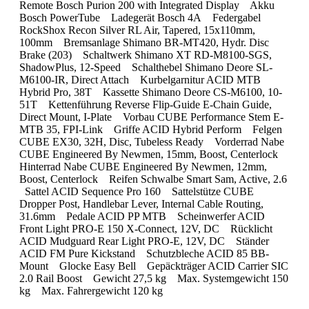
Remote Bosch Purion 200 with Integrated Display Akku
Bosch PowerTube Ladegerät Bosch 4A Federgabel
RockShox Recon Silver RL Air, Tapered, 15x110mm,
100mm Bremsanlage Shimano BR-MT420, Hydr. Disc
Brake (203) Schaltwerk Shimano XT RD-M8100-SGS,
ShadowPlus, 12-Speed Schalthebel Shimano Deore SL-
M6100-IR, Direct Attach Kurbelgarnitur ACID MTB
Hybrid Pro, 38T Kassette Shimano Deore CS-M6100, 10-
51T Kettenführung Reverse Flip-Guide E-Chain Guide,
Direct Mount, I-Plate Vorbau CUBE Performance Stem E-
MTB 35, FPI-Link Griffe ACID Hybrid Perform Felgen
CUBE EX30, 32H, Disc, Tubeless Ready Vorderrad Nabe
CUBE Engineered By Newmen, 15mm, Boost, Centerlock
Hinterrad Nabe CUBE Engineered By Newmen, 12mm,
Boost, Centerlock Reifen Schwalbe Smart Sam, Active, 2.6
Sattel ACID Sequence Pro 160 Sattelstütze CUBE
Dropper Post, Handlebar Lever, Internal Cable Routing,
31.6mm Pedale ACID PP MTB Scheinwerfer ACID
Front Light PRO-E 150 X-Connect, 12V, DC Rücklicht
ACID Mudguard Rear Light PRO-E, 12V, DC Ständer
ACID FM Pure Kickstand Schutzbleche ACID 85 BB-
Mount Glocke Easy Bell Gepäckträger ACID Carrier SIC
2.0 Rail Boost Gewicht 27,5 kg Max. Systemgewicht 150
kg Max. Fahrergewicht 120 kg