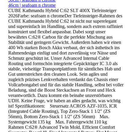
46cm | seafoam n chrome
CUBE Kathmandu Hybrid C:62 SLT 400X Tiefeinsteiger
2026Farbe: seafoam n chromeDer Tiefeinsteiger-Rahmen des
CUBE Kathmandu Hybrid C:62 ist nicht nur superelegant
und supereinfach im Handling, sondern auch extrem raffiniert
konstruiert und flexibel anpassbar. Dabei sorgt unser
bewährtes C:62® Carbon für die perfekte Mischung aus
Stabilität und geringem Gewicht. Außerdem haben wir einen
400 Wh starken Bosch Akku verbaut, der sich ästhetisch ins
Rahmendesign einfügt und dort zuverlässig vor Nässe und
Schmutz geschützt ist. Unser Advanced Internal Cable
Routing und formschön integrierte Gepäckträger IC 3.0 als
stabile, vielseitige Transportplattform für sämtliches Hab und
Gut unterstreichen den cleanen Look. Sein agiles und
zugleich präzises Lenkverhalten verdankt das Chassis einer
Vollcarbongabel und für das stabile Handling, selbst bei voller
Beladung, sind die Boost Steckachsen an Front und Heck
verantwortlich. Dazu kommt ein beinahe unzerstörbares
UDH. Keine Frage, wir haben an alles gedacht, was wichtig
ist! Spezifikationen: Steuersatz ACROS AZF-1035, ICR
(Integrated Cable Routing), Top Zero-Stack 1 1/2" (ZS
56mm), Bottom Zero-Stack 1 1/2" (ZS 56mm) Max.
Systemgewicht 135 kg Max. Fahrergewicht 110 kg
Rahmen C:62® Advanced Twin Mold, Efficient Comfort