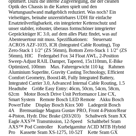
optimiert. Dazu die interne Zugverlegung, die der cleanen
Optik des Chassis in die Karten spielt und den
Wartungsaufwand maßgeblich reduziert. Was noch? Ein
vielseitiges, beinahe unzerstörbares UDH für einfache
Ersatzteilverfügbarkeit, ein integrierter Kettenschutz und
unser stabiler, robuster, überaus formschöner integrierter
Gepräckträger IC 3.0, auf dem alles Platz findet, was auf
Abenteuertour mit muss. Spezifikationen: Steuersatz
ACROS AZF-1035, ICR (Integrated Cable Routing), Top
Zero-Stack 1 1/2" (ZS 56mm), Bottom Zero-Stack 1 1/2" (ZS
56mm), HIC Federgabel Fox 34 Float AWL, 2-Position
Sweep-Adjust RAIL Damper, Tapered, 15x110mm, E-Bike
Optimized, 100mm Max. Fahrergewicht 110 kg Rahmen
Aluminium Superlite, Gravity Casting Technology, Efficient
Comfort Geometry, Boost148, Fully Integrated Battery,
Integrated Carrier 3.0, Advanced Internal Cable Routing, 1.5
Headtube Größe Easy Entry: 46cm, 50cm, 54cm, 58cm,
62cm Motor Bosch Drive Unit Performance Line CX,
Smart System Remote Bosch LED Remote Akku Bosch
PowerTube Display Bosch Kiox 500 Ladegerät Bosch
4A Bremsanlage Magura Gustav PRO, Front 4-Piston/Rear
4-Piston, Hydr. Disc Brake (203/203) Schaltwerk Sram XX
Eagle AXS™ Transmission, 12-Speed Schalthebel Sram
AXS™ Pod Controller Kurbelgarnitur ACID MTB Hybrid
Pro Kassette Sram XS-1275, 10-52T Kette Sram GX