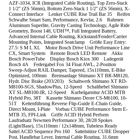
AZF-1034, ICR (Integrated Cable Routing), Top Zero-Stack
1 1/2" (ZS 56mm), Bottom Zero-Stack 1 1/2" (ZS 56mm), X-
Connect Interface Lenker CUBE Rise Trail Bar 35 Reifen
Schwalbe Smart Sam, Performance, Kevlar, 2.6 Rahmen
Aluminum Superlite, Gravity Casting Technology, Agile Ride
Geometry, Boost 148, UDH™, Full Integrated Battery,
Advanced Internal Cable Routing, Kickstand/Fender/Carrier
Mounting Points, Integrated Seatclamp Größe Easy Entry:
27.5: S M L XL Motor Bosch Drive Unit Performance Line
CX, Smart System Remote Bosch LED Remote Akku
Bosch PowerTube Display Bosch Kiox 300 Ladegerät
Bosch 4A Federgabel Fox 34 Float AWL, 2-Position
Sweep-Adjust RAIL Damper, Tapered, 15x110mm, E-Bike
Optimized, 100mm Bremsanlage Shimano XT BR-M8120,
Hydr. Disc Brake (203/203) Schaltwerk Shimano XT RD-
M8100-SGS, ShadowPlus, 12-Speed Schalthebel Shimano
XT SL-M8100-IR, 12-Speed Kurbelgarnitur ACID MTB
Hybrid Pro, 38T Kassette Shimano Deore CS-M6100, 10-
51T Kettenführung Reverse Flip-Guide E-Chain Guide,
Direct Mount, I-Plate Vorbau CUBE Performance Stem E-
MTB 35, FPI-Link Griffe ACID Hybrid Perform
Laufradsatz Newmen Performance 30, 28/28 Spokes
(Light/Base), 15x110mm / 12x148mm, Tubeless Ready
Sattel ACID Sequence Pro 160 Sattelstütze CUBE Dropper
Post, Handlebar Lever, Internal Cable Routing, 31.6mm