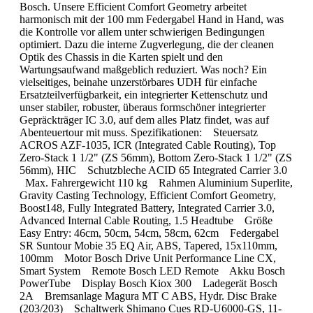
Bosch. Unsere Efficient Comfort Geometry arbeitet
harmonisch mit der 100 mm Federgabel Hand in Hand, was
die Kontrolle vor allem unter schwierigen Bedingungen
optimiert. Dazu die interne Zugverlegung, die der cleanen
Optik des Chassis in die Karten spielt und den
Wartungsaufwand maßgeblich reduziert. Was noch? Ein
vielseitiges, beinahe unzerstörbares UDH für einfache
Ersatzteilverfügbarkeit, ein integrierter Kettenschutz und
unser stabiler, robuster, überaus formschöner integrierter
Gepräckträger IC 3.0, auf dem alles Platz findet, was auf
Abenteuertour mit muss. Spezifikationen: Steuersatz
ACROS AZF-1035, ICR (Integrated Cable Routing), Top
Zero-Stack 1 1/2" (ZS 56mm), Bottom Zero-Stack 1 1/2" (ZS
56mm), HIC Schutzbleche ACID 65 Integrated Carrier 3.0
Max. Fahrergewicht 110 kg Rahmen Aluminium Superlite,
Gravity Casting Technology, Efficient Comfort Geometry,
Boost148, Fully Integrated Battery, Integrated Carrier 3.0,
Advanced Internal Cable Routing, 1.5 Headtube Größe
Easy Entry: 46cm, 50cm, 54cm, 58cm, 62cm Federgabel
SR Suntour Mobie 35 EQ Air, ABS, Tapered, 15x110mm,
100mm Motor Bosch Drive Unit Performance Line CX,
Smart System Remote Bosch LED Remote Akku Bosch
PowerTube Display Bosch Kiox 300 Ladegerät Bosch
2A Bremsanlage Magura MT C ABS, Hydr. Disc Brake
(203/203) Schaltwerk Shimano Cues RD-U6000-GS, 11-