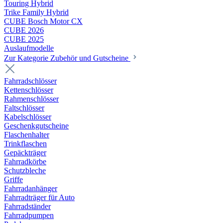
Touring Hybrid
Trike Family Hybrid
CUBE Bosch Motor CX
CUBE 2026
CUBE 2025
Auslaufmodelle
Zur Kategorie Zubehör und Gutscheine
Fahrradschlösser
Kettenschlösser
Rahmenschlösser
Faltschlösser
Kabelschlösser
Geschenkgutscheine
Flaschenhalter
Trinkflaschen
Gepäckträger
Fahrradkörbe
Schutzbleche
Griffe
Fahrradanhänger
Fahrradträger für Auto
Fahrradständer
Fahrradpumpen