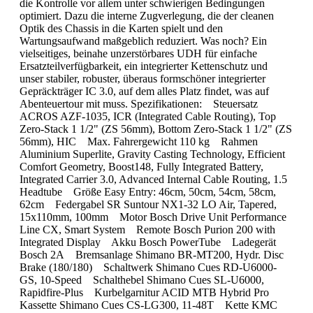
die Kontrolle vor allem unter schwierigen Bedingungen
optimiert. Dazu die interne Zugverlegung, die der cleanen
Optik des Chassis in die Karten spielt und den
Wartungsaufwand maßgeblich reduziert. Was noch? Ein
vielseitiges, beinahe unzerstörbares UDH für einfache
Ersatzteilverfügbarkeit, ein integrierter Kettenschutz und
unser stabiler, robuster, überaus formschöner integrierter
Gepräckträger IC 3.0, auf dem alles Platz findet, was auf
Abenteuertour mit muss. Spezifikationen: Steuersatz
ACROS AZF-1035, ICR (Integrated Cable Routing), Top
Zero-Stack 1 1/2" (ZS 56mm), Bottom Zero-Stack 1 1/2" (ZS
56mm), HIC Max. Fahrergewicht 110 kg Rahmen
Aluminium Superlite, Gravity Casting Technology, Efficient
Comfort Geometry, Boost148, Fully Integrated Battery,
Integrated Carrier 3.0, Advanced Internal Cable Routing, 1.5
Headtube Größe Easy Entry: 46cm, 50cm, 54cm, 58cm,
62cm Federgabel SR Suntour NX1-32 LO Air, Tapered,
15x110mm, 100mm Motor Bosch Drive Unit Performance
Line CX, Smart System Remote Bosch Purion 200 with
Integrated Display Akku Bosch PowerTube Ladegerät
Bosch 2A Bremsanlage Shimano BR-MT200, Hydr. Disc
Brake (180/180) Schaltwerk Shimano Cues RD-U6000-
GS, 10-Speed Schalthebel Shimano Cues SL-U6000,
Rapidfire-Plus Kurbelgarnitur ACID MTB Hybrid Pro
Kassette Shimano Cues CS-LG300, 11-48T Kette KMC