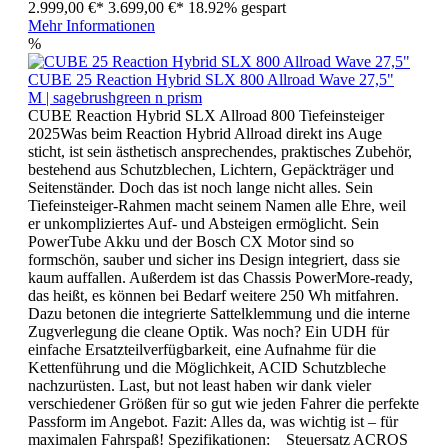
2.999,00 €*
3.699,00 €*
18.92% gespart
Mehr Informationen
%
CUBE 25 Reaction Hybrid SLX 800 Allroad Wave 27,5"
M | sagebrushgreen n prism
CUBE Reaction Hybrid SLX Allroad 800 Tiefeinsteiger
2025Was beim Reaction Hybrid Allroad direkt ins Auge
sticht, ist sein ästhetisch ansprechendes, praktisches Zubehör,
bestehend aus Schutzblechen, Lichtern, Gepäckträger und
Seitenständer. Doch das ist noch lange nicht alles. Sein
Tiefeinsteiger-Rahmen macht seinem Namen alle Ehre, weil
er unkompliziertes Auf- und Absteigen ermöglicht. Sein
PowerTube Akku und der Bosch CX Motor sind so
formschön, sauber und sicher ins Design integriert, dass sie
kaum auffallen. Außerdem ist das Chassis PowerMore-ready,
das heißt, es können bei Bedarf weitere 250 Wh mitfahren.
Dazu betonen die integrierte Sattelklemmung und die interne
Zugverlegung die cleane Optik. Was noch? Ein UDH für
einfache Ersatzteilverfügbarkeit, eine Aufnahme für die
Kettenführung und die Möglichkeit, ACID Schutzbleche
nachzurüsten. Last, but not least haben wir dank vieler
verschiedener Größen für so gut wie jeden Fahrer die perfekte
Passform im Angebot. Fazit: Alles da, was wichtig ist – für
maximalen Fahrspaß! Spezifikationen: Steuersatz ACROS