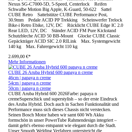
Nexus SG-C7000-5D, 5-Speed, Centerlock Reifen
Schwalbe Motion Big Apple, K-Guard, 50-622 Sattel
CUBE Retro Sattelstütze CUBE Performance Post,
30.9mm Pedale ACID PP Trekking Scheinwerfer Trelock
Bike-i Retro Ebike, 12V, DC Rücklicht CUBE Edge IC 2.0
Rear LED, 12V, DC Ständer ACID FM Pure Kickstand
Schutzbleche ACID 50 BB-Mount Glocke CUBE Classic
Gepäckträger ACID SIC 2.0 RILink Max. Systemgewicht
140 kg Max. Fahrergewicht 110 kg
2.699,00 €*
Mehr Informationen
CUBE 26 Aruba Hybrid 600 papaya n creme
46cm | papaya n creme
54cm | papaya n creme
50cm | papaya n creme
CUBE Aruba Hybrid 600 2026Farbe: papaya n
cremeSuperschick und superstylish – so der erste Eindruck
des Aruba Hybrid. Doch auch in Sachen Funktionalität und
Performance muss sich dieses Chassis nicht verstecken.
Seinen Bosch Motor haben wir samt 600 Wh Akku
formschön in unser PowerTube Rahmendesign integriert –
damit geht's ebenso entspannt wie elegant durch die Stadt.
Unser Smooth Welding Verfahren unterstreicht die