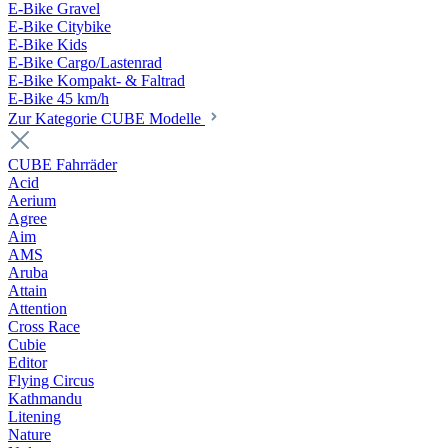
E-Bike Gravel
E-Bike Citybike
E-Bike Kids
E-Bike Cargo/Lastenrad
E-Bike Kompakt- & Faltrad
E-Bike 45 km/h
Zur Kategorie CUBE Modelle
CUBE Fahrräder
Acid
Aerium
Agree
Aim
AMS
Aruba
Attain
Attention
Cross Race
Cubie
Editor
Flying Circus
Kathmandu
Litening
Nature