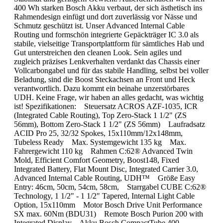
400 Wh starken Bosch Akku verbaut, der sich ästhetisch ins
Rahmendesign einfügt und dort zuverlässig vor Nässe und
Schmutz geschützt ist. Unser Advanced Internal Cable
Routing und formschön integrierte Gepäckträger IC 3.0 als
stabile, vielseitige Transportplattform für sämtliches Hab und
Gut unterstreichen den cleanen Look. Sein agiles und
zugleich präzises Lenkverhalten verdankt das Chassis einer
Vollcarbongabel und für das stabile Handling, selbst bei voller
Beladung, sind die Boost Steckachsen an Front und Heck
verantwortlich. Dazu kommt ein beinahe unzerstörbares
UDH. Keine Frage, wir haben an alles gedacht, was wichtig
ist! Spezifikationen: Steuersatz ACROS AZF-1035, ICR
(Integrated Cable Routing), Top Zero-Stack 1 1/2" (ZS
56mm), Bottom Zero-Stack 1 1/2" (ZS 56mm) Laufradsatz
ACID Pro 25, 32/32 Spokes, 15x110mm/12x148mm,
Tubeless Ready Max. Systemgewicht 135 kg Max.
Fahrergewicht 110 kg Rahmen C:62® Advanced Twin
Mold, Efficient Comfort Geometry, Boost148, Fixed
Integrated Battery, Flat Mount Disc, Integrated Carrier 3.0,
Advanced Internal Cable Routing, UDH™ Größe Easy
Entry: 46cm, 50cm, 54cm, 58cm, Starrgabel CUBE C:62®
Technology, 1 1/2" - 1 1/2" Tapered, Internal Light Cable
Option, 15x110mm Motor Bosch Drive Unit Performance
SX max. 60Nm (BDU31) Remote Bosch Purion 200 with
Integrated Display Akku Bosch CompactTube 400