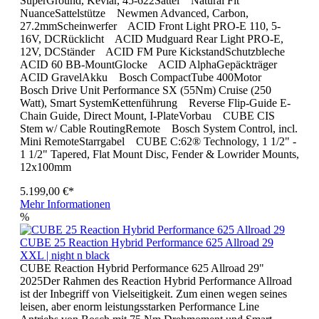
SuperGround, Kevlar, 45-622Sattel Natural Fit
NuanceSattelstütze Newmen Advanced, Carbon,
27.2mmScheinwerfer ACID Front Light PRO-E 110, 5-
16V, DCRücklicht ACID Mudguard Rear Light PRO-E,
12V, DCStänder ACID FM Pure KickstandSchutzbleche
ACID 60 BB-MountGlocke ACID AlphaGepäckträger
ACID GravelAkku Bosch CompactTube 400Motor
Bosch Drive Unit Performance SX (55Nm) Cruise (250
Watt), Smart SystemKettenführung Reverse Flip-Guide E-
Chain Guide, Direct Mount, I-PlateVorbau CUBE CIS
Stem w/ Cable RoutingRemote Bosch System Control, incl.
Mini RemoteStarrgabel CUBE C:62® Technology, 1 1/2" -
1 1/2" Tapered, Flat Mount Disc, Fender & Lowrider Mounts,
12x100mm
5.199,00 €*
Mehr Informationen
%
CUBE 25 Reaction Hybrid Performance 625 Allroad 29
XXL | night n black
CUBE Reaction Hybrid Performance 625 Allroad 29"
2025Der Rahmen des Reaction Hybrid Performance Allroad
ist der Inbegriff von Vielseitigkeit. Zum einen wegen seines
leisen, aber enorm leistungsstarken Performance Line