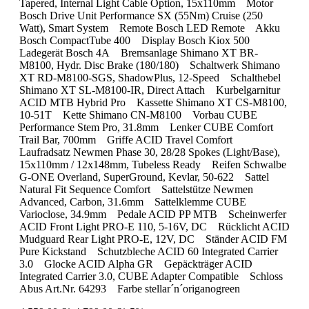
Tapered, Internal Light Cable Option, 15x110mm Motor
Bosch Drive Unit Performance SX (55Nm) Cruise (250
Watt), Smart System Remote Bosch LED Remote Akku
Bosch CompactTube 400 Display Bosch Kiox 500
Ladegerät Bosch 4A Bremsanlage Shimano XT BR-
M8100, Hydr. Disc Brake (180/180) Schaltwerk Shimano
XT RD-M8100-SGS, ShadowPlus, 12-Speed Schalthebel
Shimano XT SL-M8100-IR, Direct Attach Kurbelgarnitur
ACID MTB Hybrid Pro Kassette Shimano XT CS-M8100,
10-51T Kette Shimano CN-M8100 Vorbau CUBE
Performance Stem Pro, 31.8mm Lenker CUBE Comfort
Trail Bar, 700mm Griffe ACID Travel Comfort
Laufradsatz Newmen Phase 30, 28/28 Spokes (Light/Base),
15x110mm / 12x148mm, Tubeless Ready Reifen Schwalbe
G-ONE Overland, SuperGround, Kevlar, 50-622 Sattel
Natural Fit Sequence Comfort Sattelstütze Newmen
Advanced, Carbon, 31.6mm Sattelklemme CUBE
Varioclose, 34.9mm Pedale ACID PP MTB Scheinwerfer
ACID Front Light PRO-E 110, 5-16V, DC Rücklicht ACID
Mudguard Rear Light PRO-E, 12V, DC Ständer ACID FM
Pure Kickstand Schutzbleche ACID 60 Integrated Carrier
3.0 Glocke ACID Alpha GR Gepäckträger ACID
Integrated Carrier 3.0, CUBE Adapter Compatible Schloss
Abus Art.Nr. 64293 Farbe stellar´n´origanogreen