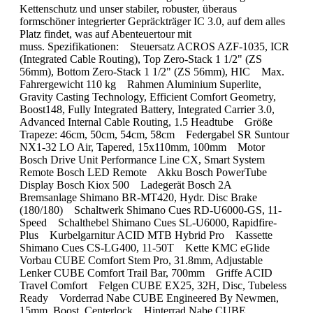
Kettenschutz und unser stabiler, robuster, überaus
formschöner integrierter Gepräckträger IC 3.0, auf dem alles
Platz findet, was auf Abenteuertour mit
muss. Spezifikationen: Steuersatz ACROS AZF-1035, ICR
(Integrated Cable Routing), Top Zero-Stack 1 1/2" (ZS
56mm), Bottom Zero-Stack 1 1/2" (ZS 56mm), HIC Max.
Fahrergewicht 110 kg Rahmen Aluminium Superlite,
Gravity Casting Technology, Efficient Comfort Geometry,
Boost148, Fully Integrated Battery, Integrated Carrier 3.0,
Advanced Internal Cable Routing, 1.5 Headtube Größe
Trapeze: 46cm, 50cm, 54cm, 58cm Federgabel SR Suntour
NX1-32 LO Air, Tapered, 15x110mm, 100mm Motor
Bosch Drive Unit Performance Line CX, Smart System
Remote Bosch LED Remote Akku Bosch PowerTube
Display Bosch Kiox 500 Ladegerät Bosch 2A
Bremsanlage Shimano BR-MT420, Hydr. Disc Brake
(180/180) Schaltwerk Shimano Cues RD-U6000-GS, 11-
Speed Schalthebel Shimano Cues SL-U6000, Rapidfire-
Plus Kurbelgarnitur ACID MTB Hybrid Pro Kassette
Shimano Cues CS-LG400, 11-50T Kette KMC eGlide
Vorbau CUBE Comfort Stem Pro, 31.8mm, Adjustable
Lenker CUBE Comfort Trail Bar, 700mm Griffe ACID
Travel Comfort Felgen CUBE EX25, 32H, Disc, Tubeless
Ready Vorderrad Nabe CUBE Engineered By Newmen,
15mm, Boost, Centerlock Hinterrad Nabe CUBE