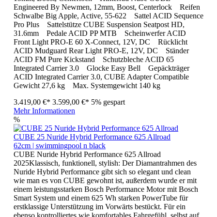
Engineered By Newmen, 12mm, Boost, Centerlock Reifen
Schwalbe Big Apple, Active, 55-622 Sattel ACID Sequence
Pro Plus Sattelstütze CUBE Suspension Seatpost HD,
31.6mm Pedale ACID PP MTB Scheinwerfer ACID
Front Light PRO-E 60 X-Connect, 12V, DC Rücklicht
ACID Mudguard Rear Light PRO-E, 12V, DC Ständer
ACID FM Pure Kickstand Schutzbleche ACID 65
Integrated Carrier 3.0 Glocke Easy Bell Gepäckträger
ACID Integrated Carrier 3.0, CUBE Adapter Compatible
Gewicht 27,6 kg Max. Systemgewicht 140 kg
3.419,00 €*
3.599,00 €*
5% gespart
Mehr Informationen
%
CUBE 25 Nuride Hybrid Performance 625 Allroad
62cm | swimmingpool n black
CUBE Nuride Hybrid Performance 625 Allroad
2025Klassisch, funktionell, stylish: Der Diamantrahmen des
Nuride Hybrid Performance gibt sich so elegant und clean
wie man es von CUBE gewohnt ist, außerdem wurde er mit
einem leistungsstarken Bosch Performance Motor mit Bosch
Smart System und einem 625 Wh starken PowerTube für
erstklassige Unterstützung im Vorwärts bestückt. Für ein
ebenso kontrolliertes wie komfortables Fahrgefühl, selbst auf