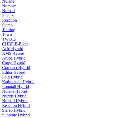
Nulane
Numove
Nuroad
Phenix
Reaction
Stereo
Touring
Town
TWO15
CUBE E-Bikes
Acid Hybrid
AMS Hybrid
Aruba Hybrid
Cargo Hybrid
Compact Hybrid
Editor Hybrid
Fold Hybrid
Kathmandu Hybrid
Longtail Hybrid
Nulane Hybrid
Nuride Hybrid
Nuroad Hybrid
Reaction Hybrid
Stereo Hybrid
Supreme Hybrid