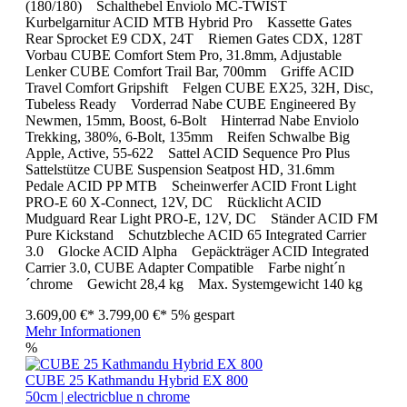
(180/180) Schalthebel Enviolo MC-TWIST
Kurbelgarnitur ACID MTB Hybrid Pro Kassette Gates
Rear Sprocket E9 CDX, 24T Riemen Gates CDX, 128T
Vorbau CUBE Comfort Stem Pro, 31.8mm, Adjustable
Lenker CUBE Comfort Trail Bar, 700mm Griffe ACID
Travel Comfort Gripshift Felgen CUBE EX25, 32H, Disc,
Tubeless Ready Vorderrad Nabe CUBE Engineered By
Newmen, 15mm, Boost, 6-Bolt Hinterrad Nabe Enviolo
Trekking, 380%, 6-Bolt, 135mm Reifen Schwalbe Big
Apple, Active, 55-622 Sattel ACID Sequence Pro Plus
Sattelstütze CUBE Suspension Seatpost HD, 31.6mm
Pedale ACID PP MTB Scheinwerfer ACID Front Light
PRO-E 60 X-Connect, 12V, DC Rücklicht ACID
Mudguard Rear Light PRO-E, 12V, DC Ständer ACID FM
Pure Kickstand Schutzbleche ACID 65 Integrated Carrier
3.0 Glocke ACID Alpha Gepäckträger ACID Integrated
Carrier 3.0, CUBE Adapter Compatible Farbe night´n
´chrome Gewicht 28,4 kg Max. Systemgewicht 140 kg
3.609,00 €*
3.799,00 €*
5% gespart
Mehr Informationen
%
CUBE 25 Kathmandu Hybrid EX 800
50cm | electricblue n chrome