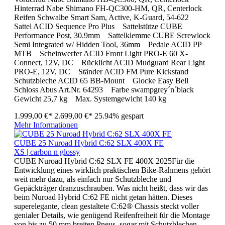
Hinterrad Nabe Shimano FH-QC300-HM, QR, Centerlock
Reifen Schwalbe Smart Sam, Active, K-Guard, 54-622
Sattel ACID Sequence Pro Plus Sattelstütze CUBE
Performance Post, 30.9mm Sattelklemme CUBE Screwlock
Semi Integrated w/ Hidden Tool, 36mm Pedale ACID PP
MTB Scheinwerfer ACID Front Light PRO-E 60 X-
Connect, 12V, DC Rücklicht ACID Mudguard Rear Light
PRO-E, 12V, DC Ständer ACID FM Pure Kickstand
Schutzbleche ACID 65 BB-Mount Glocke Easy Bell
Schloss Abus Art.Nr. 64293 Farbe swampgrey´n´black
Gewicht 25,7 kg Max. Systemgewicht 140 kg
1.999,00 €*
2.699,00 €*
25.94% gespart
Mehr Informationen
CUBE 25 Nuroad Hybrid C:62 SLX 400X FE
XS | carbon n glossy
CUBE Nuroad Hybrid C:62 SLX FE 400X 2025Für die
Entwicklung eines wirklich praktischen Bike-Rahmens gehört
weit mehr dazu, als einfach nur Schutzbleche und
Gepäckträger dranzuschrauben. Was nicht heißt, dass wir das
beim Nuroad Hybrid C:62 FE nicht getan hätten. Dieses
superelegante, clean gestaltete C:62® Chassis steckt voller
genialer Details, wie genügend Reifenfreiheit für die Montage
von bis zu 50 mm breiten Pneus, sogar mit Schutzblechen.