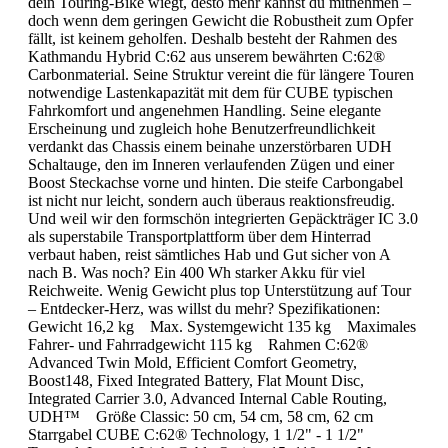
dein Touring-Bike wiegt, desto mehr kannst du mitnehmen –
doch wenn dem geringen Gewicht die Robustheit zum Opfer
fällt, ist keinem geholfen. Deshalb besteht der Rahmen des
Kathmandu Hybrid C:62 aus unserem bewährten C:62®
Carbonmaterial. Seine Struktur vereint die für längere Touren
notwendige Lastenkapazität mit dem für CUBE typischen
Fahrkomfort und angenehmen Handling. Seine elegante
Erscheinung und zugleich hohe Benutzerfreundlichkeit
verdankt das Chassis einem beinahe unzerstörbaren UDH
Schaltauge, den im Inneren verlaufenden Zügen und einer
Boost Steckachse vorne und hinten. Die steife Carbongabel
ist nicht nur leicht, sondern auch überaus reaktionsfreudig.
Und weil wir den formschön integrierten Gepäckträger IC 3.0
als superstabile Transportplattform über dem Hinterrad
verbaut haben, reist sämtliches Hab und Gut sicher von A
nach B. Was noch? Ein 400 Wh starker Akku für viel
Reichweite. Wenig Gewicht plus top Unterstützung auf Tour
– Entdecker-Herz, was willst du mehr? Spezifikationen:
Gewicht 16,2 kg Max. Systemgewicht 135 kg Maximales
Fahrer- und Fahrradgewicht 115 kg Rahmen C:62®
Advanced Twin Mold, Efficient Comfort Geometry,
Boost148, Fixed Integrated Battery, Flat Mount Disc,
Integrated Carrier 3.0, Advanced Internal Cable Routing,
UDH™ Größe Classic: 50 cm, 54 cm, 58 cm, 62 cm
Starrgabel CUBE C:62® Technology, 1 1/2" - 1 1/2"