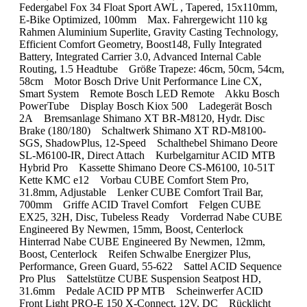
Federgabel Fox 34 Float Sport AWL , Tapered, 15x110mm,
E-Bike Optimized, 100mm Max. Fahrergewicht 110 kg
Rahmen Aluminium Superlite, Gravity Casting Technology,
Efficient Comfort Geometry, Boost148, Fully Integrated
Battery, Integrated Carrier 3.0, Advanced Internal Cable
Routing, 1.5 Headtube Größe Trapeze: 46cm, 50cm, 54cm,
58cm Motor Bosch Drive Unit Performance Line CX,
Smart System Remote Bosch LED Remote Akku Bosch
PowerTube Display Bosch Kiox 500 Ladegerät Bosch
2A Bremsanlage Shimano XT BR-M8120, Hydr. Disc
Brake (180/180) Schaltwerk Shimano XT RD-M8100-
SGS, ShadowPlus, 12-Speed Schalthebel Shimano Deore
SL-M6100-IR, Direct Attach Kurbelgarnitur ACID MTB
Hybrid Pro Kassette Shimano Deore CS-M6100, 10-51T
Kette KMC e12 Vorbau CUBE Comfort Stem Pro,
31.8mm, Adjustable Lenker CUBE Comfort Trail Bar,
700mm Griffe ACID Travel Comfort Felgen CUBE
EX25, 32H, Disc, Tubeless Ready Vorderrad Nabe CUBE
Engineered By Newmen, 15mm, Boost, Centerlock
Hinterrad Nabe CUBE Engineered By Newmen, 12mm,
Boost, Centerlock Reifen Schwalbe Energizer Plus,
Performance, Green Guard, 55-622 Sattel ACID Sequence
Pro Plus Sattelstütze CUBE Suspension Seatpost HD,
31.6mm Pedale ACID PP MTB Scheinwerfer ACID
Front Light PRO-E 150 X-Connect, 12V, DC Rücklicht