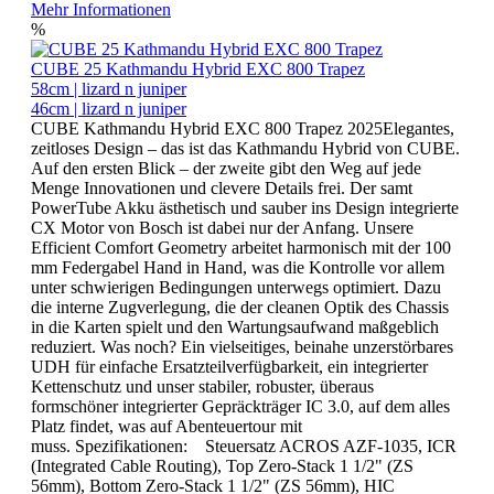
Mehr Informationen
%
CUBE 25 Kathmandu Hybrid EXC 800 Trapez
58cm | lizard n juniper
46cm | lizard n juniper
CUBE Kathmandu Hybrid EXC 800 Trapez 2025Elegantes,
zeitloses Design – das ist das Kathmandu Hybrid von CUBE.
Auf den ersten Blick – der zweite gibt den Weg auf jede
Menge Innovationen und clevere Details frei. Der samt
PowerTube Akku ästhetisch und sauber ins Design integrierte
CX Motor von Bosch ist dabei nur der Anfang. Unsere
Efficient Comfort Geometry arbeitet harmonisch mit der 100
mm Federgabel Hand in Hand, was die Kontrolle vor allem
unter schwierigen Bedingungen unterwegs optimiert. Dazu
die interne Zugverlegung, die der cleanen Optik des Chassis
in die Karten spielt und den Wartungsaufwand maßgeblich
reduziert. Was noch? Ein vielseitiges, beinahe unzerstörbares
UDH für einfache Ersatzteilverfügbarkeit, ein integrierter
Kettenschutz und unser stabiler, robuster, überaus
formschöner integrierter Gepräckträger IC 3.0, auf dem alles
Platz findet, was auf Abenteuertour mit
muss. Spezifikationen: Steuersatz ACROS AZF-1035, ICR
(Integrated Cable Routing), Top Zero-Stack 1 1/2" (ZS
56mm), Bottom Zero-Stack 1 1/2" (ZS 56mm), HIC