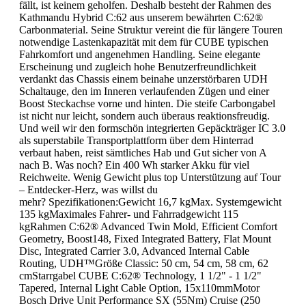
fällt, ist keinem geholfen. Deshalb besteht der Rahmen des
Kathmandu Hybrid C:62 aus unserem bewährten C:62®
Carbonmaterial. Seine Struktur vereint die für längere Touren
notwendige Lastenkapazität mit dem für CUBE typischen
Fahrkomfort und angenehmen Handling. Seine elegante
Erscheinung und zugleich hohe Benutzerfreundlichkeit
verdankt das Chassis einem beinahe unzerstörbaren UDH
Schaltauge, den im Inneren verlaufenden Zügen und einer
Boost Steckachse vorne und hinten. Die steife Carbongabel
ist nicht nur leicht, sondern auch überaus reaktionsfreudig.
Und weil wir den formschön integrierten Gepäckträger IC 3.0
als superstabile Transportplattform über dem Hinterrad
verbaut haben, reist sämtliches Hab und Gut sicher von A
nach B. Was noch? Ein 400 Wh starker Akku für viel
Reichweite. Wenig Gewicht plus top Unterstützung auf Tour
– Entdecker-Herz, was willst du
mehr? Spezifikationen:Gewicht 16,7 kgMax. Systemgewicht
135 kgMaximales Fahrer- und Fahrradgewicht 115
kgRahmen C:62® Advanced Twin Mold, Efficient Comfort
Geometry, Boost148, Fixed Integrated Battery, Flat Mount
Disc, Integrated Carrier 3.0, Advanced Internal Cable
Routing, UDH™Größe Classic: 50 cm, 54 cm, 58 cm, 62
cmStarrgabel CUBE C:62® Technology, 1 1/2" - 1 1/2"
Tapered, Internal Light Cable Option, 15x110mmMotor
Bosch Drive Unit Performance SX (55Nm) Cruise (250