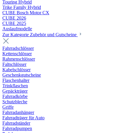
Touring Hybrid
Trike Family Hybrid
CUBE Bosch Motor CX
CUBE 2026
CUBE 2025
Auslaufmodelle
Zur Kategorie Zubehör und Gutscheine
Fahrradschlösser
Kettenschlösser
Rahmenschlösser
Faltschlösser
Kabelschlösser
Geschenkgutscheine
Flaschenhalter
Trinkflaschen
Gepäckträger
Fahrradkörbe
Schutzbleche
Griffe
Fahrradanhänger
Fahrradträger für Auto
Fahrradständer
Fahrradpumpen