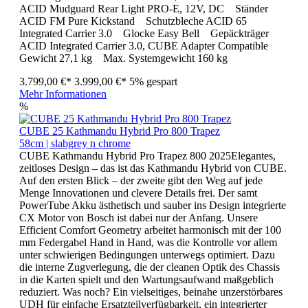
ACID Mudguard Rear Light PRO-E, 12V, DC Ständer
ACID FM Pure Kickstand Schutzbleche ACID 65
Integrated Carrier 3.0 Glocke Easy Bell Gepäckträger
ACID Integrated Carrier 3.0, CUBE Adapter Compatible
Gewicht 27,1 kg Max. Systemgewicht 160 kg
3.799,00 €*
3.999,00 €*
5% gespart
Mehr Informationen
%
CUBE 25 Kathmandu Hybrid Pro 800 Trapez
58cm | slabgrey n chrome
CUBE Kathmandu Hybrid Pro Trapez 800 2025Elegantes,
zeitloses Design – das ist das Kathmandu Hybrid von CUBE.
Auf den ersten Blick – der zweite gibt den Weg auf jede
Menge Innovationen und clevere Details frei. Der samt
PowerTube Akku ästhetisch und sauber ins Design integrierte
CX Motor von Bosch ist dabei nur der Anfang. Unsere
Efficient Comfort Geometry arbeitet harmonisch mit der 100
mm Federgabel Hand in Hand, was die Kontrolle vor allem
unter schwierigen Bedingungen unterwegs optimiert. Dazu
die interne Zugverlegung, die der cleanen Optik des Chassis
in die Karten spielt und den Wartungsaufwand maßgeblich
reduziert. Was noch? Ein vielseitiges, beinahe unzerstörbares
UDH für einfache Ersatzteilverfügbarkeit, ein integrierter