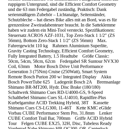
ruppigem Untergrund, sind die Efficient Comfort Geometry
und die 63 mm Federgabel zuständig. Praktisch: Dank
serienmäßigem Zubehör – Lichtanalge, Seitenständer,
Schutzbleche – hat dieses Bike alles mit an Bord, was es für
grenzenlose Zweiradabenteuer braucht. In die Satteklemme
haben wir zudem ein Mini-Tool versteckt. Spezifikationen:
Steuersatz ACROS AZF-1031, Top Zero-Stack 1 1/2" (ZS
56mm), Bottom Zero-Stack 1 1/2" (ZS 56mm) Max.
Fahrergewicht 110 kg Rahmen Aluminium Superlite,
Gravity Casting Technology, Efficient Comfort Geometry,
Fully Integrated Battery, 1.5 Headtube Größe Classic:
50cm, 54cm, 58cm, 62cm Federgabel SR Suntour NVX30
Coil, 63mm Motor Bosch Drive Unit Performance
Generation 3 (75Nm) Cruise (250Watt), Smart System
Remote Bosch Purion 200 w/ Integrated Display Akku
Bosch PowerTube 625 Ladegerät Bosch 2A Bremsanlage
Shimano BR-MT200, Hydr. Disc Brake (180/180)
Schaltwerk Shimano Cues RD-U4000-GS, 9-Speed
Schalthebel Shimano Cues SL-U4010, Rapidfire-Plus
Kurbelgarnitur ACID Trekking Hybrid, 38T Kassette
Shimano Cues CS-LG300, 11-46T Kette KMC eGlide
Vorbau CUBE Performance Stem Pro, 31.8mm Lenker
CUBE Comfort Trail Bar, 700mm Griffe ACID Hybrid
Tour Felgen CUBE EX25, 32H, Disc, Tubeless Ready
Vorderrad Nabe Shimano HB-QC300, QR, Centerlock