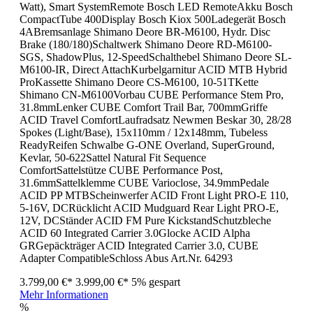
Watt), Smart SystemRemote Bosch LED RemoteAkku Bosch
CompactTube 400Display Bosch Kiox 500Ladegerät Bosch
4ABremsanlage Shimano Deore BR-M6100, Hydr. Disc
Brake (180/180)Schaltwerk Shimano Deore RD-M6100-
SGS, ShadowPlus, 12-SpeedSchalthebel Shimano Deore SL-
M6100-IR, Direct AttachKurbelgarnitur ACID MTB Hybrid
ProKassette Shimano Deore CS-M6100, 10-51TKette
Shimano CN-M6100Vorbau CUBE Performance Stem Pro,
31.8mmLenker CUBE Comfort Trail Bar, 700mmGriffe
ACID Travel ComfortLaufradsatz Newmen Beskar 30, 28/28
Spokes (Light/Base), 15x110mm / 12x148mm, Tubeless
ReadyReifen Schwalbe G-ONE Overland, SuperGround,
Kevlar, 50-622Sattel Natural Fit Sequence
ComfortSattelstütze CUBE Performance Post,
31.6mmSattelklemme CUBE Varioclose, 34.9mmPedale
ACID PP MTBScheinwerfer ACID Front Light PRO-E 110,
5-16V, DCRücklicht ACID Mudguard Rear Light PRO-E,
12V, DCStänder ACID FM Pure KickstandSchutzbleche
ACID 60 Integrated Carrier 3.0Glocke ACID Alpha
GRGepäckträger ACID Integrated Carrier 3.0, CUBE
Adapter CompatibleSchloss Abus Art.Nr. 64293
3.799,00 €*
3.999,00 €*
5% gespart
Mehr Informationen
%