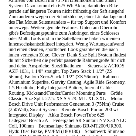
Antriebs von Bosch mit 75 Nm Drehmoment und Smart
System. Dazu kommt ein 625 Wh Akku, damit dem Bike
gerade auf längeren Touren nicht frühzeitig der Saft ausgeht!
Zum anderen wegen der Schutzbleche, einer Lichtanlage und
des Flat Mount Seitenständers – für top Support und Komfort
unterwegs. Weitere geniale Features: Unten am Oberrohr
gibt's Befestigungspunkte zum Anbringen eines Schlosses
oder Multi-Tools und in die Sattelklemme haben wir einen
Innensechskantschlüssel integriert. Wenig Wartungsaufwand
und einen cleanen, sportlichen Look garantieren die nach
innen verlegten Züge. Clever: Dank Size Split System findest
du mit Sicherheit die perfekt passende Rahmengröße für dich
und deine Ansprüche. Spezifikationen: Steuersatz ACROS
AZF-1031, 1 1/8" straight, Top Zero-Stack 1 1/2" (ZS
56mm), Bottom Zero-Stack 1 1/2" (ZS 56mm) Rahmen
Aluminium Superlite, Gravity Casting, Agile Ride Geometry,
1.5 Headtube, Fully Integrated Battery, Internal Cable
Routing, Kickstand/Fender/Carrier Mounting Parts Größe
Classic: Size Split: 27.5: XS S // 29: M L XL XXL Motor
Bosch Drive Unit Performance Generation 3 (75Nm) Cruise
(250Watt), Smart System Remote Bosch Purion 200 w/
Integrated Display Akku Bosch PowerTube 625
Ladegerät Bosch 2A Federgabel SR Suntour NVX30 NLO
Coil, 100mm Bremsanlage Shimano BR-MT200/UR300,
Hydr. Disc Brake, PM/FM (180/180) Schaltwerk Shimano