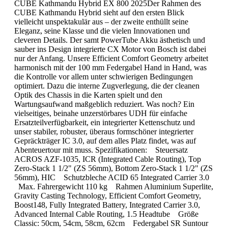
CUBE Kathmandu Hybrid EX 800 2025Der Rahmen des
CUBE Kathmandu Hybrid sieht auf den ersten Blick
vielleicht unspektakulär aus – der zweite enthüllt seine
Eleganz, seine Klasse und die vielen Innovationen und
cleveren Details. Der samt PowerTube Akku ästhetisch und
sauber ins Design integrierte CX Motor von Bosch ist dabei
nur der Anfang. Unsere Efficient Comfort Geometry arbeitet
harmonisch mit der 100 mm Federgabel Hand in Hand, was
die Kontrolle vor allem unter schwierigen Bedingungen
optimiert. Dazu die interne Zugverlegung, die der cleanen
Optik des Chassis in die Karten spielt und den
Wartungsaufwand maßgeblich reduziert. Was noch? Ein
vielseitiges, beinahe unzerstörbares UDH für einfache
Ersatzteilverfügbarkeit, ein integrierter Kettenschutz und
unser stabiler, robuster, überaus formschöner integrierter
Gepräckträger IC 3.0, auf dem alles Platz findet, was auf
Abenteuertour mit muss. Spezifikationen: Steuersatz
ACROS AZF-1035, ICR (Integrated Cable Routing), Top
Zero-Stack 1 1/2" (ZS 56mm), Bottom Zero-Stack 1 1/2" (ZS
56mm), HIC Schutzbleche ACID 65 Integrated Carrier 3.0
Max. Fahrergewicht 110 kg Rahmen Aluminium Superlite,
Gravity Casting Technology, Efficient Comfort Geometry,
Boost148, Fully Integrated Battery, Integrated Carrier 3.0,
Advanced Internal Cable Routing, 1.5 Headtube Größe
Classic: 50cm, 54cm, 58cm, 62cm Federgabel SR Suntour