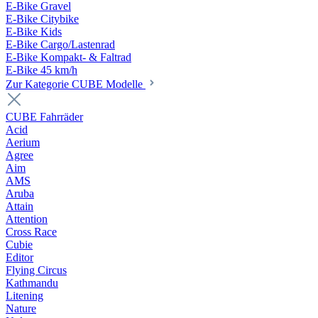
E-Bike Gravel
E-Bike Citybike
E-Bike Kids
E-Bike Cargo/Lastenrad
E-Bike Kompakt- & Faltrad
E-Bike 45 km/h
Zur Kategorie CUBE Modelle
CUBE Fahrräder
Acid
Aerium
Agree
Aim
AMS
Aruba
Attain
Attention
Cross Race
Cubie
Editor
Flying Circus
Kathmandu
Litening
Nature