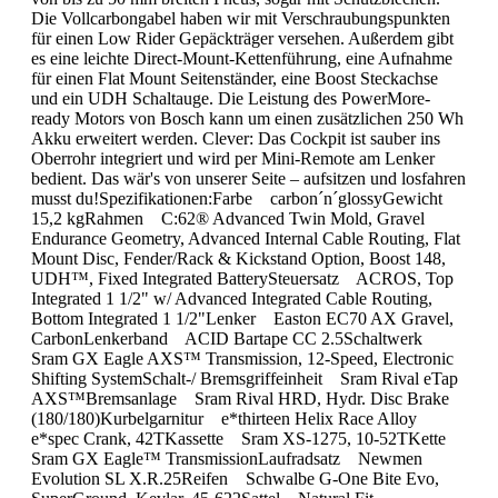
Die Vollcarbongabel haben wir mit Verschraubungspunkten
für einen Low Rider Gepäckträger versehen. Außerdem gibt
es eine leichte Direct-Mount-Kettenführung, eine Aufnahme
für einen Flat Mount Seitenständer, eine Boost Steckachse
und ein UDH Schaltauge. Die Leistung des PowerMore-
ready Motors von Bosch kann um einen zusätzlichen 250 Wh
Akku erweitert werden. Clever: Das Cockpit ist sauber ins
Oberrohr integriert und wird per Mini-Remote am Lenker
bedient. Das wär's von unserer Seite – aufsitzen und losfahren
musst du!Spezifikationen:Farbe carbon´n´glossyGewicht
15,2 kgRahmen C:62® Advanced Twin Mold, Gravel
Endurance Geometry, Advanced Internal Cable Routing, Flat
Mount Disc, Fender/Rack & Kickstand Option, Boost 148,
UDH™, Fixed Integrated BatterySteuersatz ACROS, Top
Integrated 1 1/2" w/ Advanced Integrated Cable Routing,
Bottom Integrated 1 1/2"Lenker Easton EC70 AX Gravel,
CarbonLenkerband ACID Bartape CC 2.5Schaltwerk
Sram GX Eagle AXS™ Transmission, 12-Speed, Electronic
Shifting SystemSchalt-/ Bremsgriffeinheit Sram Rival eTap
AXS™Bremsanlage Sram Rival HRD, Hydr. Disc Brake
(180/180)Kurbelgarnitur e*thirteen Helix Race Alloy
e*spec Crank, 42TKassette Sram XS-1275, 10-52TKette
Sram GX Eagle™ TransmissionLaufradsatz Newmen
Evolution SL X.R.25Reifen Schwalbe G-One Bite Evo,