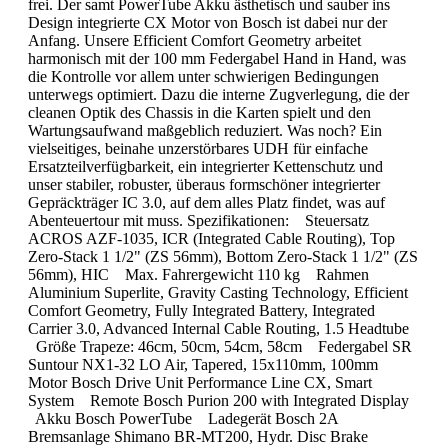
frei. Der samt PowerTube Akku ästhetisch und sauber ins
Design integrierte CX Motor von Bosch ist dabei nur der
Anfang. Unsere Efficient Comfort Geometry arbeitet
harmonisch mit der 100 mm Federgabel Hand in Hand, was
die Kontrolle vor allem unter schwierigen Bedingungen
unterwegs optimiert. Dazu die interne Zugverlegung, die der
cleanen Optik des Chassis in die Karten spielt und den
Wartungsaufwand maßgeblich reduziert. Was noch? Ein
vielseitiges, beinahe unzerstörbares UDH für einfache
Ersatzteilverfügbarkeit, ein integrierter Kettenschutz und
unser stabiler, robuster, überaus formschöner integrierter
Gepräckträger IC 3.0, auf dem alles Platz findet, was auf
Abenteuertour mit muss. Spezifikationen: Steuersatz
ACROS AZF-1035, ICR (Integrated Cable Routing), Top
Zero-Stack 1 1/2" (ZS 56mm), Bottom Zero-Stack 1 1/2" (ZS
56mm), HIC Max. Fahrergewicht 110 kg Rahmen
Aluminium Superlite, Gravity Casting Technology, Efficient
Comfort Geometry, Fully Integrated Battery, Integrated
Carrier 3.0, Advanced Internal Cable Routing, 1.5 Headtube
Größe Trapeze: 46cm, 50cm, 54cm, 58cm Federgabel SR
Suntour NX1-32 LO Air, Tapered, 15x110mm, 100mm
Motor Bosch Drive Unit Performance Line CX, Smart
System Remote Bosch Purion 200 with Integrated Display
Akku Bosch PowerTube Ladegerät Bosch 2A
Bremsanlage Shimano BR-MT200, Hydr. Disc Brake