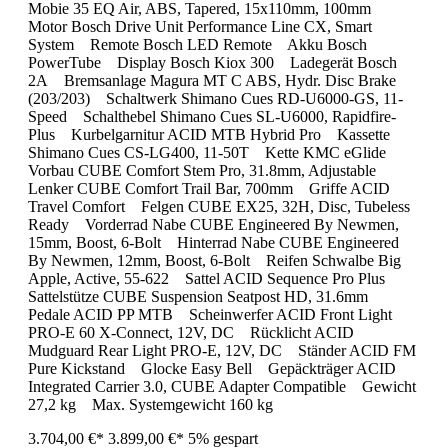
Mobie 35 EQ Air, ABS, Tapered, 15x110mm, 100mm
Motor Bosch Drive Unit Performance Line CX, Smart
System Remote Bosch LED Remote Akku Bosch
PowerTube Display Bosch Kiox 300 Ladegerät Bosch
2A Bremsanlage Magura MT C ABS, Hydr. Disc Brake
(203/203) Schaltwerk Shimano Cues RD-U6000-GS, 11-
Speed Schalthebel Shimano Cues SL-U6000, Rapidfire-
Plus Kurbelgarnitur ACID MTB Hybrid Pro Kassette
Shimano Cues CS-LG400, 11-50T Kette KMC eGlide
Vorbau CUBE Comfort Stem Pro, 31.8mm, Adjustable
Lenker CUBE Comfort Trail Bar, 700mm Griffe ACID
Travel Comfort Felgen CUBE EX25, 32H, Disc, Tubeless
Ready Vorderrad Nabe CUBE Engineered By Newmen,
15mm, Boost, 6-Bolt Hinterrad Nabe CUBE Engineered
By Newmen, 12mm, Boost, 6-Bolt Reifen Schwalbe Big
Apple, Active, 55-622 Sattel ACID Sequence Pro Plus
Sattelstütze CUBE Suspension Seatpost HD, 31.6mm
Pedale ACID PP MTB Scheinwerfer ACID Front Light
PRO-E 60 X-Connect, 12V, DC Rücklicht ACID
Mudguard Rear Light PRO-E, 12V, DC Ständer ACID FM
Pure Kickstand Glocke Easy Bell Gepäckträger ACID
Integrated Carrier 3.0, CUBE Adapter Compatible Gewicht
27,2 kg Max. Systemgewicht 160 kg
3.704,00 €*
3.899,00 €*
5% gespart