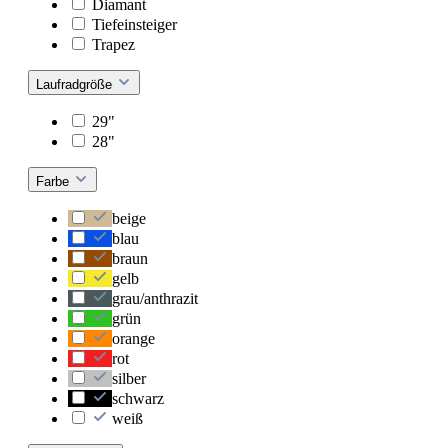
Diamant
Tiefeinsteiger
Trapez
Laufradgröße
29"
28"
Farbe
beige
blau
braun
gelb
grau/anthrazit
grün
orange
rot
silber
schwarz
weiß