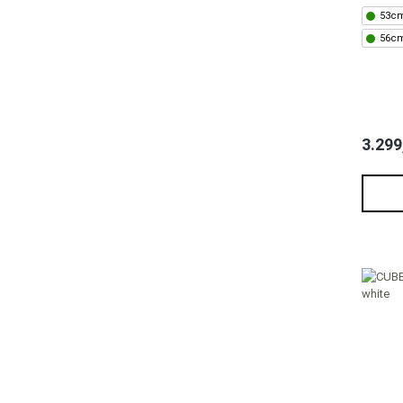
53cm
56cm
3.299