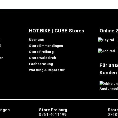
HOT.BIKE | CUBE Stores
Online 
g
Über uns
E
Store Emmendingen
Store Freiburg
er
Store Waldkirch
Fachberatung
Für uns
Wartung & Reparatur
Kunden
ingen
Store Freiburg
Store
0761-4011199
0768