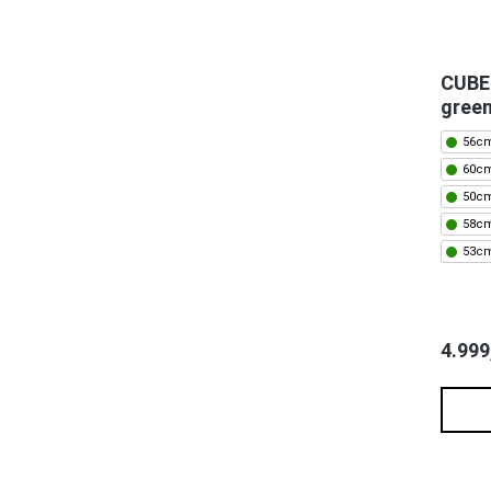
CUBE 
green
56cm
60cm
50cm
58cm
53cm
4.999