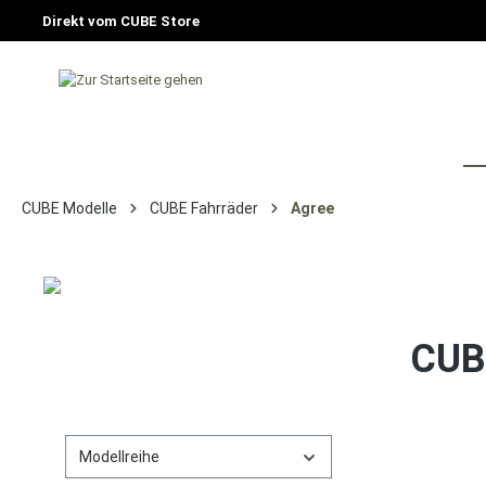
Direkt vom CUBE Store
HOME
FAHRRAD
E-BIKE
CU
CUBE Modelle
CUBE Fahrräder
Agree
CUBE
Modellreihe