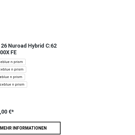
26 Nuroad Hybrid C:62
00X FE
iceblue n prism
iceblue n prism
iceblue n prism
 iceblue n prism
,00 €*
MEHR INFORMATIONEN