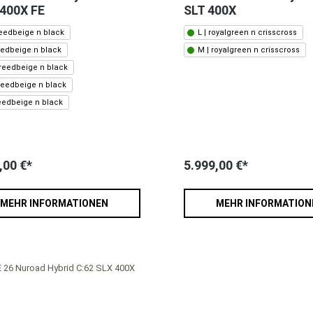
400X FE
SLT 400X
reedbeige n black
L | royalgreen n crisscross
reedbeige n black
M | royalgreen n crisscross
 reedbeige n black
 reedbeige n black
reedbeige n black
,00 €*
5.999,00 €*
MEHR INFORMATIONEN
MEHR INFORMATION