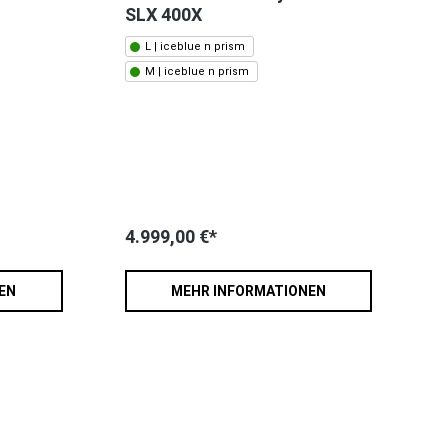
SLX 400X
L | iceblue n prism
M | iceblue n prism
4.999,00 €*
EN
MEHR INFORMATIONEN