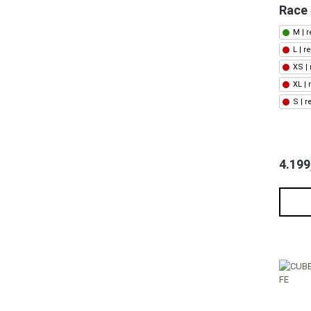
Race 
M | 
L | 
XS |
XL |
S | 
4.199