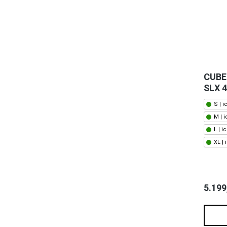
CUBE 
SLX 4
S | 
M | 
L | 
XL |
5.199