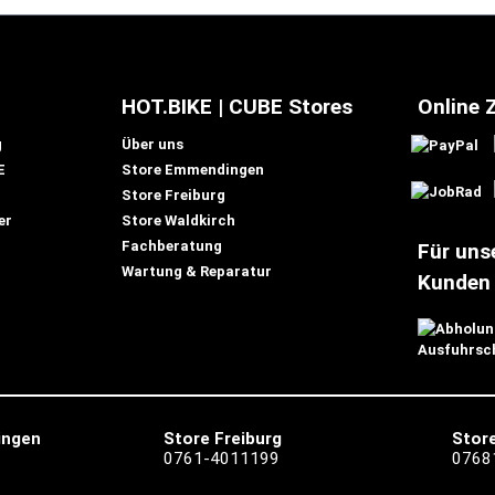
HOT.BIKE | CUBE Stores
Online 
g
Über uns
E
Store Emmendingen
Store Freiburg
er
Store Waldkirch
Fachberatung
Für uns
Wartung & Reparatur
Kunden
ingen
Store Freiburg
Store
0761-4011199
0768