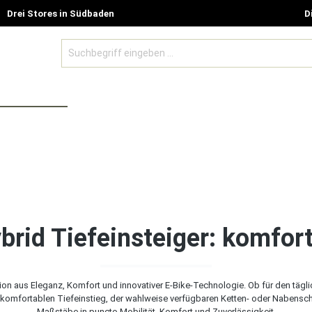
Drei Stores in Südbaden
D
BE MODELLE
ZUBEHÖR UND GUTSCHEINE
SALE %
id Tiefeinsteiger: komforta
on aus Eleganz, Komfort und innovativer E-Bike-Technologie. Ob für den tä
em komfortablen Tiefeinstieg, der wahlweise verfügbaren Ketten- oder Naben
Maßstäbe in puncto Mobilität, Komfort und Zuverlässigkeit.