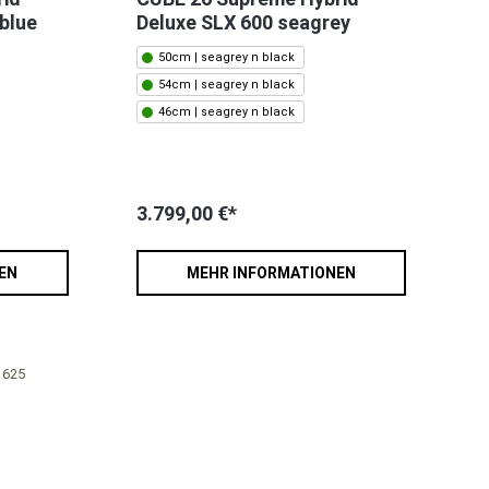
blue
Deluxe SLX 600 seagrey
50cm | seagrey n black
54cm | seagrey n black
46cm | seagrey n black
3.799,00 €*
EN
MEHR INFORMATIONEN