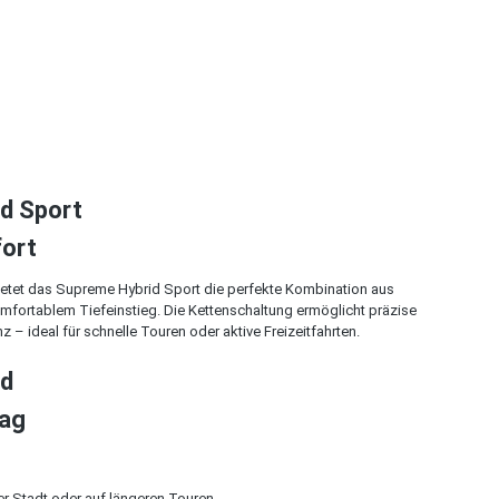
d Sport
fort
 bietet das Supreme Hybrid Sport die perfekte Kombination aus
fortablem Tiefeinstieg. Die Kettenschaltung ermöglicht präzise
– ideal für schnelle Touren oder aktive Freizeitfahrten.
id
Tag
er Stadt oder auf längeren Touren.