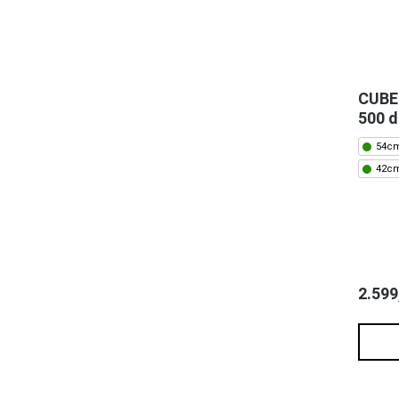
CUBE
500 
54cm
42cm
2.599