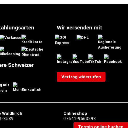
Zahlungsarten
Wir versenden mit
ere Schweizer
Vertrag widerrufen
 Waldkirch
Onlineshop
1-8589
07641-9563293
Termin online buchen