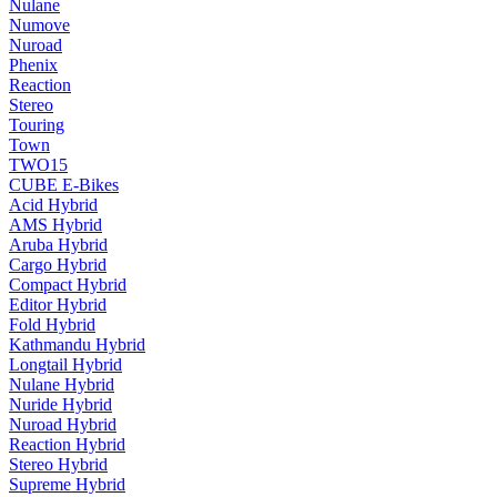
Nulane
Numove
Nuroad
Phenix
Reaction
Stereo
Touring
Town
TWO15
CUBE E-Bikes
Acid Hybrid
AMS Hybrid
Aruba Hybrid
Cargo Hybrid
Compact Hybrid
Editor Hybrid
Fold Hybrid
Kathmandu Hybrid
Longtail Hybrid
Nulane Hybrid
Nuride Hybrid
Nuroad Hybrid
Reaction Hybrid
Stereo Hybrid
Supreme Hybrid