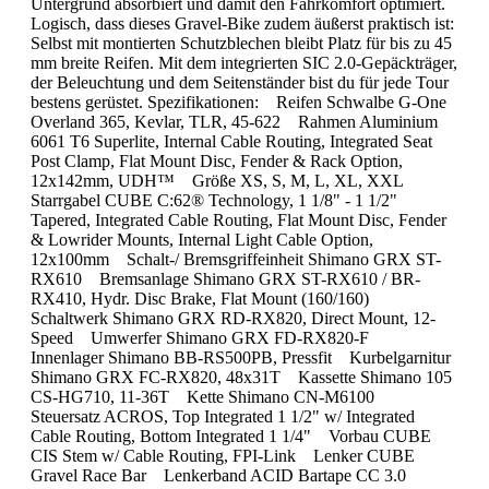
Untergrund absorbiert und damit den Fahrkomfort optimiert.
Logisch, dass dieses Gravel-Bike zudem äußerst praktisch ist:
Selbst mit montierten Schutzblechen bleibt Platz für bis zu 45
mm breite Reifen. Mit dem integrierten SIC 2.0-Gepäckträger,
der Beleuchtung und dem Seitenständer bist du für jede Tour
bestens gerüstet. Spezifikationen: Reifen Schwalbe G-One
Overland 365, Kevlar, TLR, 45-622 Rahmen Aluminium
6061 T6 Superlite, Internal Cable Routing, Integrated Seat
Post Clamp, Flat Mount Disc, Fender & Rack Option,
12x142mm, UDH™ Größe XS, S, M, L, XL, XXL
Starrgabel CUBE C:62® Technology, 1 1/8" - 1 1/2"
Tapered, Integrated Cable Routing, Flat Mount Disc, Fender
& Lowrider Mounts, Internal Light Cable Option,
12x100mm Schalt-/ Bremsgriffeinheit Shimano GRX ST-
RX610 Bremsanlage Shimano GRX ST-RX610 / BR-
RX410, Hydr. Disc Brake, Flat Mount (160/160)
Schaltwerk Shimano GRX RD-RX820, Direct Mount, 12-
Speed Umwerfer Shimano GRX FD-RX820-F
Innenlager Shimano BB-RS500PB, Pressfit Kurbelgarnitur
Shimano GRX FC-RX820, 48x31T Kassette Shimano 105
CS-HG710, 11-36T Kette Shimano CN-M6100
Steuersatz ACROS, Top Integrated 1 1/2" w/ Integrated
Cable Routing, Bottom Integrated 1 1/4" Vorbau CUBE
CIS Stem w/ Cable Routing, FPI-Link Lenker CUBE
Gravel Race Bar Lenkerband ACID Bartape CC 3.0