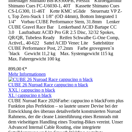
Innenlager Shimano BB-RS500PB, Pressfit Kurbelgarnitur
Shimano Cues FC-U6030-1, 40T Kassette Shimano Cues
CS-LG300, 11-46T Kette KMC xGlide Steuersatz VP Z-
t, Top Zero-Stack 1 1/8" (OD 44mm), Bottom Integrated 1
1/4" Vorbau CUBE Performance Stem, 31.8mm Lenker
CUBE Gravel Race Bar Lenkerband ACID Bartape CC
3.0 Laufradsatz ACID Pro GR 2.5 Disc, 32/32 Spokes,
QR/QR, Tubeless Ready Reifen Schwalbe G-One Comp,
ActiveL, 40-622 Sattel ACID Venec Lite Sattelstütze
CUBE Performance Post, 27.2mm Farbe grovegreen´n
´black Gewicht 11,2 kg Max. Systemgewicht 115 kg
Max. Fahrergewicht 100 kg
899,00 €*
Mehr Informationen
CUBE 26 Nuroad Race cappucino n black
XXL | cappucino n black
XL | cappucino n black
CUBE Nuroad Race 2026Farbe: cappucino n blackForm plus
Funktion plus Perfektion – so lautete unsere Devise bei der
Entwicklung des überaus detailverliebt konstruierten Nuroad
Rahmens, der die cleane Linienführung eines Rennrads mit
dem vielseitigen Handling eines Touring-Bikes vereint. Unser
Advanced Internal Cable Routing, eine integrierte