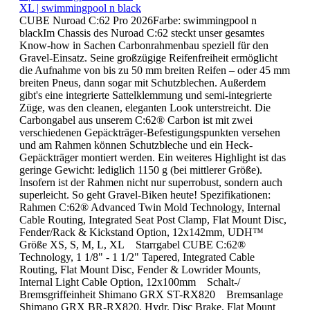
XL | swimmingpool n black
CUBE Nuroad C:62 Pro 2026Farbe: swimmingpool n
blackIm Chassis des Nuroad C:62 steckt unser gesamtes
Know-how in Sachen Carbonrahmenbau speziell für den
Gravel-Einsatz. Seine großzügige Reifenfreiheit ermöglicht
die Aufnahme von bis zu 50 mm breiten Reifen – oder 45 mm
breiten Pneus, dann sogar mit Schutzblechen. Außerdem
gibt's eine integrierte Sattelklemmung und semi-integrierte
Züge, was den cleanen, eleganten Look unterstreicht. Die
Carbongabel aus unserem C:62® Carbon ist mit zwei
verschiedenen Gepäckträger-Befestigungspunkten versehen
und am Rahmen können Schutzbleche und ein Heck-
Gepäckträger montiert werden. Ein weiteres Highlight ist das
geringe Gewicht: lediglich 1150 g (bei mittlerer Größe).
Insofern ist der Rahmen nicht nur superrobust, sondern auch
superleicht. So geht Gravel-Biken heute! Spezifikationen:
Rahmen C:62® Advanced Twin Mold Technology, Internal
Cable Routing, Integrated Seat Post Clamp, Flat Mount Disc,
Fender/Rack & Kickstand Option, 12x142mm, UDH™
Größe XS, S, M, L, XL Starrgabel CUBE C:62®
Technology, 1 1/8" - 1 1/2" Tapered, Integrated Cable
Routing, Flat Mount Disc, Fender & Lowrider Mounts,
Internal Light Cable Option, 12x100mm Schalt-/
Bremsgriffeinheit Shimano GRX ST-RX820 Bremsanlage
Shimano GRX BR-RX820, Hydr. Disc Brake, Flat Mount