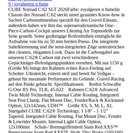
S | royalgreen n fume
CUBE Nuroad C:62 SLT 2026Farbe: royalgreen n fumeIm
Chassis des Nuroad C:62 steckt unser gesamtes Know-how in
Sachen Carbonrahmenbau speziell für den Gravel-Einsatz,
außerdem haben wir ihm das superaerodynamische One-
Piece-Carbon-Cockpit unseres Litening Air Topmodells zur
Seite gestellt. Seine großzügige Reifenfreiheit ermöglicht die
Aufnahme von bis zu 50 mm breiten Pneus. Die integrierte
Sattelklemmung und die semi-integrierten Züge unterstreichen
den cleanen, eleganten Look. Dazu ist die Carbongabel aus
unserem C:62® Carbon mit zwei verschiedenen
Gepäckträger-Befestigungspunkten versehen. Mit nur 1150 g
(Größe M) bringt der Rahmen echtes Race-Feeling auf
Schotter. Ultraleicht, extrem steif und bereit für Vollgas –
gebaut für maximale Performance im Gelände. Gravel-Racing
auf den Punkt gebracht. Spezifikationen: Reifen Schwalbe
G-One RS Pro, TLR, 45-622 Rahmen C:62® Advanced
Twin Mold Technology, Internal Cable Routing, Integrated
Seat Post Clamp, Flat Mount Disc, Fender/Rack & Kickstand
Option, 12x142mm, UDH™ Größe XS, S, M, L, XL
Starrgabel CUBE C:62® Technology, 1 1/8" - 1 1/2"
Tapered, Integrated Cable Routing, Flat Mount Disc, Fender
& Lowrider Mounts, Internal Light Cable Option,
12x100mm Schalt-/ Bremsgriffeinheit Sram Red AXS™
Bremsanlage Sram Red AXS™, Hydr. Disc Brake (160/160)