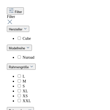
Filter
Filter
Hersteller
Cube
Modellreihe
Nuroad
Rahmengröße
L
M
S
XL
XS
XXL