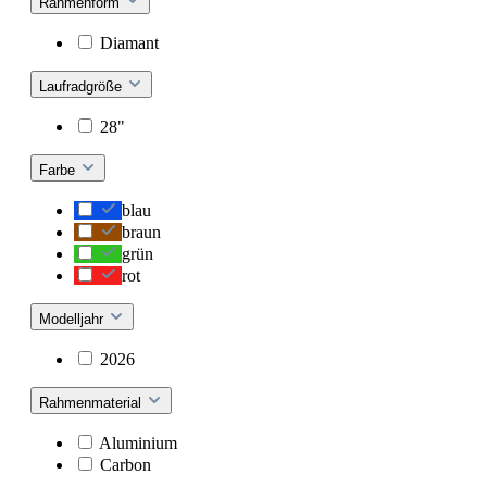
Rahmenform
Diamant
Laufradgröße
28"
Farbe
blau
braun
grün
rot
Modelljahr
2026
Rahmenmaterial
Aluminium
Carbon