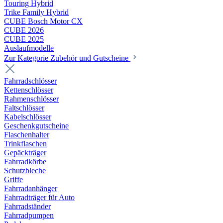
Touring Hybrid
Trike Family Hybrid
CUBE Bosch Motor CX
CUBE 2026
CUBE 2025
Auslaufmodelle
Zur Kategorie Zubehör und Gutscheine
Fahrradschlösser
Kettenschlösser
Rahmenschlösser
Faltschlösser
Kabelschlösser
Geschenkgutscheine
Flaschenhalter
Trinkflaschen
Gepäckträger
Fahrradkörbe
Schutzbleche
Griffe
Fahrradanhänger
Fahrradträger für Auto
Fahrradständer
Fahrradpumpen