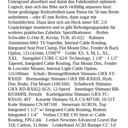
Untergrund absorbiert und damit den Fahrkomfort optimiert.
Logisch, dass sich das Bike auch vielfältig anpassen lässt:
Seine großzügige Reifenfreiheit kann Pneus bis 50 mm Breite
aufnehmen – oder 45 mm Reifen, dann sogar mit
Schutzblechen. Dazu lässt sich am Heck unser SIC 2.0
Gepäckträger montieren und es gibt Befestigungspunkte für
weiteres praktisches Zubehör. Spezifikationen: Reifen
Schwalbe G-One R, Kevlar, TLR, 45-622 Rahmen
Aluminium 6061 T6 Superlite, Internal Cable Routing,
Integrated Seat Post Clamp, Flat Mount Disc, Fender & Rack
Option, 12x142mm, UDH™ Größe XS, S, M, L, XL,
XXL Starrgabel CUBE C:62® Technology, 1 1/8" - 1 1/2"
Tapered, Integrated Cable Routing, Flat Mount Disc, Fender
& Lowrider Mounts, Internal Light Cable Option,
12x100mm Schalt-/ Bremsgriffeinheit Shimano GRX ST-
RX820 Bremsanlage Shimano GRX BR-RX820, Hydr.
Disc Brake, Flat Mount (160/160) Schaltwerk Shimano
GRX RD-RX822-SGS, 12-Speed Innenlager Shimano BB-
RS500PB, Pressfit Kurbelgarnitur Shimano GRX FC-
RX610, 40T Kassette Shimano SLX CS-M7100, 10-51T
Kette Shimano CN-M7100 Steuersatz ACROS, Top
Integrated 1 1/2" w/ Integrated Cable Routing, Bottom
Integrated 1 1/4" Vorbau CUBE CIS Stem w/ Cable
Routing, FPI-Link Lenker Newmen Advanced Gravel Bar
318, Carbon, 31.8mm Lenkerband ACID Bartape CC 3.0