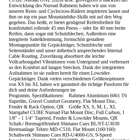
Entwicklung des Nuroad Rahmens haben wir uns von
unseren Renn- und Cyclocross-Rädern inspirieren lassen und
ihm on top ein paar Mountainbike-Skills mit auf den Weg
gegeben. Das heißt, er bietet genügend Reifenfreiheit für
komfortabel rollende 45 mm Pneus – oder für 40 mm breite
Reifen, dann sogar mit Schutzblechen. Außerdem eine
integrierte Sattelklemmung, formschön gestaltete
Montagepunkte für Gepäckträger, Schutzbleche und
Seitenständer und unser ästhetisch ansprechendes Internal
Cable Routing. Zuverlässig absorbiert die leichte
Vollcarbongabel Vibrationen vom Untergrund und verbessert
so den Komfort auf langen Strecken. Dank der integrierten
Aufnahmen ist sie zudem bereit für einen Lowrider-
Gepäckträger. Dank vielen verschiedenen Größenoptionen
von XS bis XL haben wir garantiert die richtige Passform für
dich und deine Anforderungen im
Programm. Spezifikationen: Rahmen Aluminium 6061 T6
Superlite, Gravel Comfort Geometry, Flat Mount Disc,
Fender & Rack Option, QR Größe XS, S, M, L, XL
Starrgabel CUBE Nuroad Flat Mount Disc, Full Carbon, 1
1/8" - 1 1/4" Tapered, Fender & Lowrider Mounts, QR
Schalt-/ Bremsgriffeinheit Shimano Cues BL/ST-U3030
Bremsanlage Tektro MD-C510, Flat Mount (160/160)
Schaltwerk Shimano Cues RD-U4000-GS, 9-Speed