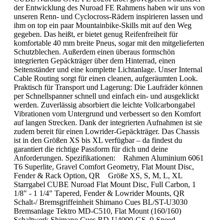
der Entwicklung des Nuroad FE Rahmens haben wir uns von
unseren Renn- und Cyclocross-Rädern inspirieren lassen und
ihm on top ein paar Mountainbike-Skills mit auf den Weg
gegeben. Das heißt, er bietet genug Reifenfreiheit für
komfortable 40 mm breite Pneus, sogar mit den mitgelieferten
Schutzblechen. Außerdem einen überaus formschön
integrierten Gepäckträger über dem Hinterrad, einen
Seitenständer und eine komplette Lichtanlage. Unser Internal
Cable Routing sorgt für einen cleanen, aufgeräumten Look.
Praktisch für Transport und Lagerung: Die Laufräder können
per Schnellspanner schnell und einfach ein- und ausgeklickt
werden. Zuverlässig absorbiert die leichte Vollcarbongabel
Vibrationen vom Untergrund und verbessert so den Komfort
auf langen Strecken. Dank der integrierten Aufnahmen ist sie
zudem bereit für einen Lowrider-Gepäckträger. Das Chassis
ist in den Größen XS bis XL verfügbar – da findest du
garantiert die richtige Passform für dich und deine
Anforderungen. Spezifikationen: Rahmen Aluminium 6061
T6 Superlite, Gravel Comfort Geometry, Flat Mount Disc,
Fender & Rack Option, QR Größe XS, S, M, L, XL
Starrgabel CUBE Nuroad Flat Mount Disc, Full Carbon, 1
1/8" - 1 1/4" Tapered, Fender & Lowrider Mounts, QR
Schalt-/ Bremsgriffeinheit Shimano Cues BL/ST-U3030
Bremsanlage Tektro MD-C510, Flat Mount (160/160)
Schaltwerk Shimano Cues RD-U4000-GS, 9-Speed