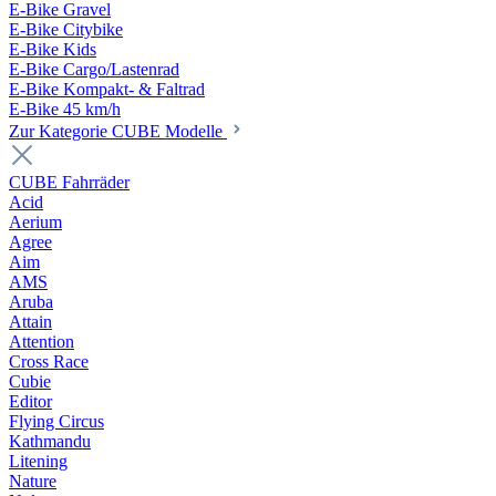
E-Bike Gravel
E-Bike Citybike
E-Bike Kids
E-Bike Cargo/Lastenrad
E-Bike Kompakt- & Faltrad
E-Bike 45 km/h
Zur Kategorie CUBE Modelle
CUBE Fahrräder
Acid
Aerium
Agree
Aim
AMS
Aruba
Attain
Attention
Cross Race
Cubie
Editor
Flying Circus
Kathmandu
Litening
Nature