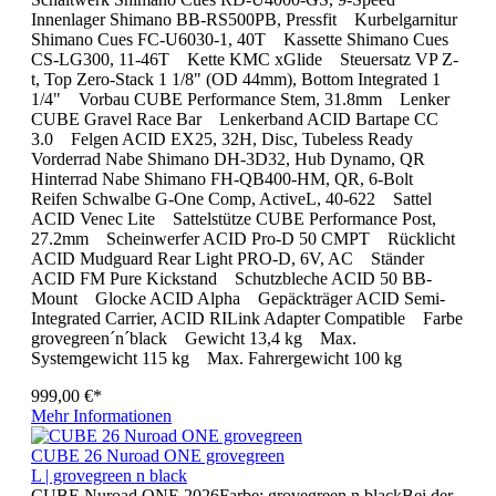
Innenlager Shimano BB-RS500PB, Pressfit Kurbelgarnitur
Shimano Cues FC-U6030-1, 40T Kassette Shimano Cues
CS-LG300, 11-46T Kette KMC xGlide Steuersatz VP Z-
t, Top Zero-Stack 1 1/8" (OD 44mm), Bottom Integrated 1
1/4" Vorbau CUBE Performance Stem, 31.8mm Lenker
CUBE Gravel Race Bar Lenkerband ACID Bartape CC
3.0 Felgen ACID EX25, 32H, Disc, Tubeless Ready
Vorderrad Nabe Shimano DH-3D32, Hub Dynamo, QR
Hinterrad Nabe Shimano FH-QB400-HM, QR, 6-Bolt
Reifen Schwalbe G-One Comp, ActiveL, 40-622 Sattel
ACID Venec Lite Sattelstütze CUBE Performance Post,
27.2mm Scheinwerfer ACID Pro-D 50 CMPT Rücklicht
ACID Mudguard Rear Light PRO-D, 6V, AC Ständer
ACID FM Pure Kickstand Schutzbleche ACID 50 BB-
Mount Glocke ACID Alpha Gepäckträger ACID Semi-
Integrated Carrier, ACID RILink Adapter Compatible Farbe
grovegreen´n´black Gewicht 13,4 kg Max.
Systemgewicht 115 kg Max. Fahrergewicht 100 kg
999,00 €*
Mehr Informationen
CUBE 26 Nuroad ONE grovegreen
L | grovegreen n black
CUBE Nuroad ONE 2026Farbe: grovegreen n blackBei der