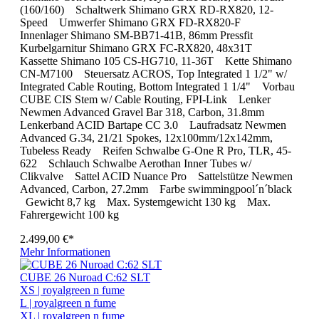
(160/160) Schaltwerk Shimano GRX RD-RX820, 12-
Speed Umwerfer Shimano GRX FD-RX820-F
Innenlager Shimano SM-BB71-41B, 86mm Pressfit
Kurbelgarnitur Shimano GRX FC-RX820, 48x31T
Kassette Shimano 105 CS-HG710, 11-36T Kette Shimano
CN-M7100 Steuersatz ACROS, Top Integrated 1 1/2" w/
Integrated Cable Routing, Bottom Integrated 1 1/4" Vorbau
CUBE CIS Stem w/ Cable Routing, FPI-Link Lenker
Newmen Advanced Gravel Bar 318, Carbon, 31.8mm
Lenkerband ACID Bartape CC 3.0 Laufradsatz Newmen
Advanced G.34, 21/21 Spokes, 12x100mm/12x142mm,
Tubeless Ready Reifen Schwalbe G-One R Pro, TLR, 45-
622 Schlauch Schwalbe Aerothan Inner Tubes w/
Clikvalve Sattel ACID Nuance Pro Sattelstütze Newmen
Advanced, Carbon, 27.2mm Farbe swimmingpool´n´black
Gewicht 8,7 kg Max. Systemgewicht 130 kg Max.
Fahrergewicht 100 kg
2.499,00 €*
Mehr Informationen
CUBE 26 Nuroad C:62 SLT
XS | royalgreen n fume
L | royalgreen n fume
XL | royalgreen n fume