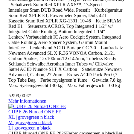
Schaltwerk Sram Red XPLR AXS™, 13-Speed
Innenlager Sram DUB Road Wide, Pressfit Kurbelgarnitur
Sram Red XPLR E1, Powermeter Spider, Dub, 42T
Kassette Sram Red XPLR XG-1391, 10-46 Kette SRAM
Red E1 Steuersatz ACROS, Top Integrated 1 1/2" w/
Integrated Cable Routing, Bottom Integrated 1 1/4"
Lenker-/ Vorbaueinheit IC Aero Cockpit System, Integrated
Cable Routing, Aero Spacer System, Garmin Mount
Interface Lenkerband ACID Bartape CC 3.0 Laufradsatz
Newmen Advanced SL X.R.36 VONOA Carbon, 21/21
Carbon Spokes, 12x100mm/12x142mm, Tubeless Ready
Schlauch Schwalbe Aerothan Inner Tubes w/ Clikvalve
Sattel ACID Nuance SLT X Carbon Sattelstütze Newmen
Advanced, Carbon, 27.2mm Extras ACID Pack Pro 0,7
Top Tube Bag Farbe royalgreen´n´fume Gewicht 7,8 kg
Max. Systemgewicht 130 kg Max. Fahrergewicht 100 kg
5.999,00 €*
Mehr Informationen
CUBE 26 Nuroad ONE FE
XL | grovegreen n black
M | grovegreen n black
L | grovegreen n black
CUBE Nuroad ONE FE 2026Farbe: grovegreen n blackBei