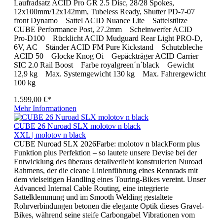
Laufradsatz ACID Pro GR 2.5 Disc, 28/28 Spokes,
12x100mm/12x142mm, Tubeless Ready, Shutter PD-7-07
front Dynamo Sattel ACID Nuance Lite Sattelstütze
CUBE Performance Post, 27.2mm Scheinwerfer ACID
Pro-D100 Rücklicht ACID Mudguard Rear Light PRO-D,
6V, AC Ständer ACID FM Pure Kickstand Schutzbleche
ACID 50 Glocke Knog Oi Gepäckträger ACID Carrier
SIC 2.0 Rail Boost Farbe royalgreen´n´black Gewicht
12,9 kg Max. Systemgewicht 130 kg Max. Fahrergewicht
100 kg
1.599,00 €*
Mehr Informationen
CUBE 26 Nuroad SLX molotov n black
XXL | molotov n black
CUBE Nuroad SLX 2026Farbe: molotov n blackForm plus
Funktion plus Perfektion – so lautete unsere Devise bei der
Entwicklung des überaus detailverliebt konstruierten Nuroad
Rahmens, der die cleane Linienführung eines Rennrads mit
dem vielseitigen Handling eines Touring-Bikes vereint. Unser
Advanced Internal Cable Routing, eine integrierte
Sattelklemmung und im Smooth Welding gestaltete
Rohrverbindungen betonen die elegante Optik dieses Gravel-
Bikes, während seine steife Carbongabel Vibrationen vom