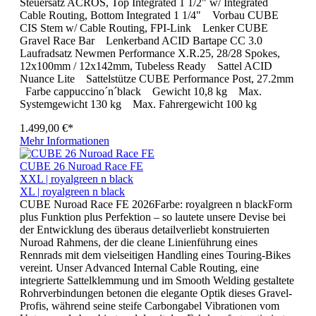
Steuersatz ACROS, Top Integrated 1 1/2" w/ Integrated
Cable Routing, Bottom Integrated 1 1/4" Vorbau CUBE
CIS Stem w/ Cable Routing, FPI-Link Lenker CUBE
Gravel Race Bar Lenkerband ACID Bartape CC 3.0
Laufradsatz Newmen Performance X.R.25, 28/28 Spokes,
12x100mm / 12x142mm, Tubeless Ready Sattel ACID
Nuance Lite Sattelstütze CUBE Performance Post, 27.2mm
Farbe cappuccino´n´black Gewicht 10,8 kg Max.
Systemgewicht 130 kg Max. Fahrergewicht 100 kg
1.499,00 €*
Mehr Informationen
CUBE 26 Nuroad Race FE
XXL | royalgreen n black
XL | royalgreen n black
CUBE Nuroad Race FE 2026Farbe: royalgreen n blackForm
plus Funktion plus Perfektion – so lautete unsere Devise bei
der Entwicklung des überaus detailverliebt konstruierten
Nuroad Rahmens, der die cleane Linienführung eines
Rennrads mit dem vielseitigen Handling eines Touring-Bikes
vereint. Unser Advanced Internal Cable Routing, eine
integrierte Sattelklemmung und im Smooth Welding gestaltete
Rohrverbindungen betonen die elegante Optik dieses Gravel-
Profis, während seine steife Carbongabel Vibrationen vom