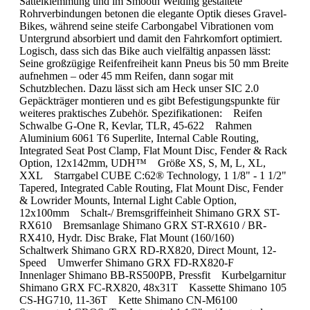
Sattelklemmung und im Smooth Welding gestaltete
Rohrverbindungen betonen die elegante Optik dieses Gravel-
Bikes, während seine steife Carbongabel Vibrationen vom
Untergrund absorbiert und damit den Fahrkomfort optimiert.
Logisch, dass sich das Bike auch vielfältig anpassen lässt:
Seine großzügige Reifenfreiheit kann Pneus bis 50 mm Breite
aufnehmen – oder 45 mm Reifen, dann sogar mit
Schutzblechen. Dazu lässt sich am Heck unser SIC 2.0
Gepäckträger montieren und es gibt Befestigungspunkte für
weiteres praktisches Zubehör. Spezifikationen: Reifen
Schwalbe G-One R, Kevlar, TLR, 45-622 Rahmen
Aluminium 6061 T6 Superlite, Internal Cable Routing,
Integrated Seat Post Clamp, Flat Mount Disc, Fender & Rack
Option, 12x142mm, UDH™ Größe XS, S, M, L, XL,
XXL Starrgabel CUBE C:62® Technology, 1 1/8" - 1 1/2"
Tapered, Integrated Cable Routing, Flat Mount Disc, Fender
& Lowrider Mounts, Internal Light Cable Option,
12x100mm Schalt-/ Bremsgriffeinheit Shimano GRX ST-
RX610 Bremsanlage Shimano GRX ST-RX610 / BR-
RX410, Hydr. Disc Brake, Flat Mount (160/160)
Schaltwerk Shimano GRX RD-RX820, Direct Mount, 12-
Speed Umwerfer Shimano GRX FD-RX820-F
Innenlager Shimano BB-RS500PB, Pressfit Kurbelgarnitur
Shimano GRX FC-RX820, 48x31T Kassette Shimano 105
CS-HG710, 11-36T Kette Shimano CN-M6100