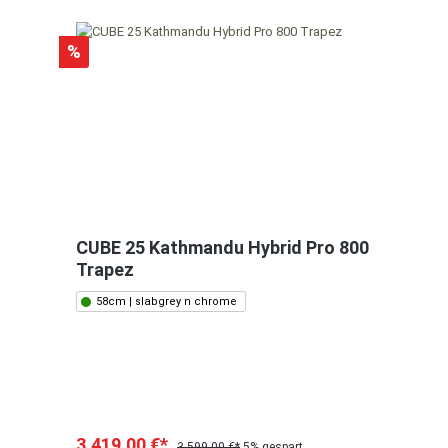
%
CUBE 25 Kathmandu Hybrid Pro 800
Trapez
58cm | slabgrey n chrome
3.419,00 €*
3.599,00 €*
5% gespart