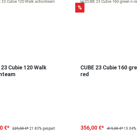
%
23 Cubie 120 Walk
CUBE 23 Cubie 160 gre
onteam
red
0 €*
356,00 €*
229,00 €*
21.83% gespart
419,00 €*
15.04% 