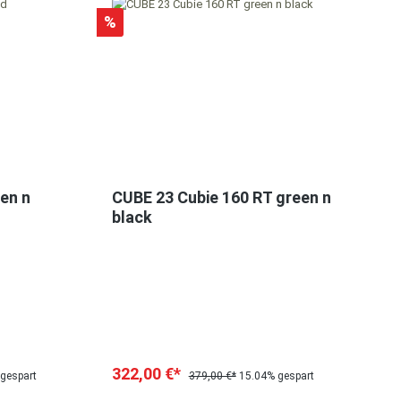
%
en n
CUBE 23 Cubie 160 RT green n
black
322,00 €*
gespart
379,00 €*
15.04% gespart