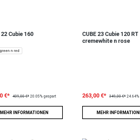
22 Cubie 160
CUBE 23 Cubie 120 RT
cremewhite n rose
 green n red
0 €*
263,00 €*
409,00 €*
20.05% gespart
349,00 €*
24.64% 
MEHR INFORMATIONEN
MEHR INFORMATION