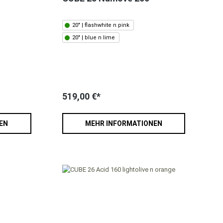
20" | flashwhite n pink
20" | blue n lime
519,00 €*
EN
MEHR INFORMATIONEN