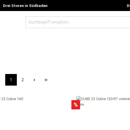
Drei Stores in Südbaden
D
BE MODELLE
ZUBEHÖR UND GUTSCHEINE
SALE %
1
2
%