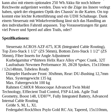
kann also mit einem optionalen 250 Wh Akku für noch höhere
Reichweite aufgerüstet werden. Dass wir die Züge ins Innere verlegt
haben, spielt der eleganten Optik des Chassis' in die Karten. On top
kommt eine leichte Kettenführung und ein UDH Schaltauge. Dank
einem Steuersatz mit Winkelverstellung lässt sich das Handling an
den individuellen Fahrstil anpassen. Top Voraussetzungen für ganz
viel Power und Speed auf allen Trails, oder?
Spezifikationen:
Steuersatz ACROS AZF-675, ICR (Integrated Cable Routing),
Top Zero-Stack 1 1/2" (ZS 56mm), Bottom Zero-Stack 1 1/2" (ZS
56mm), Fiber Inserts for Angle Adjustment
Kurbelgarnitur e*thirteen Helix Race Alloy e*spec Crank, 32T
Laufradsatz Newmen Performance 30, 28/28 Spokes, 15x110mm
/ 12x148mm, Tubeless Ready
Dämpfer Hardware Front: 30x8mm, Rear: DU-Bushing 12,7mm
Max. Systemgewicht 135 kg
Max. Fahrergewicht 100 kg
Rahmen C:68X® Monocoque Advanced Twin Mold
Technology, Effiecient Trail Control, FSP 4-Link. Agile Trail
Geometry, Boost 148, UDH™, Fully Integrated Battery, Advanced
Internal Cable Routing
Größe S, M, L, XL
Federgabel RockShox Psylo Gold RC Air, Tapered, 15x110mm,