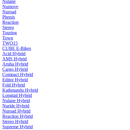
Nulane
Numove
Nuroad
Phenix
Reaction
Stereo
Touring
Town
TWO15
CUBE E-Bikes
Acid Hybrid
AMS Hybrid
Aruba Hybrid
Cargo Hybrid
Compact Hybrid
Editor Hybrid
Fold Hybrid
Kathmandu Hybrid
Longtail Hybrid
Nulane Hybrid
Nuride Hybrid
Nuroad Hybrid
Reaction Hybrid
Stereo Hybrid
Supreme Hybrid