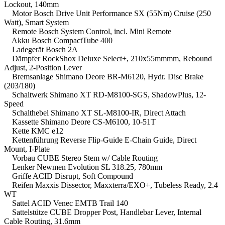
Lockout, 140mm
Motor Bosch Drive Unit Performance SX (55Nm) Cruise (250
Watt), Smart System
Remote Bosch System Control, incl. Mini Remote
Akku Bosch CompactTube 400
Ladegerät Bosch 2A
Dämpfer RockShox Deluxe Select+, 210x55mmmm, Rebound
Adjust, 2-Position Lever
Bremsanlage Shimano Deore BR-M6120, Hydr. Disc Brake
(203/180)
Schaltwerk Shimano XT RD-M8100-SGS, ShadowPlus, 12-
Speed
Schalthebel Shimano XT SL-M8100-IR, Direct Attach
Kassette Shimano Deore CS-M6100, 10-51T
Kette KMC e12
Kettenführung Reverse Flip-Guide E-Chain Guide, Direct
Mount, I-Plate
Vorbau CUBE Stereo Stem w/ Cable Routing
Lenker Newmen Evolution SL 318.25, 780mm
Griffe ACID Disrupt, Soft Compound
Reifen Maxxis Dissector, Maxxterra/EXO+, Tubeless Ready, 2.4
WT
Sattel ACID Venec EMTB Trail 140
Sattelstütze CUBE Dropper Post, Handlebar Lever, Internal
Cable Routing, 31.6mm