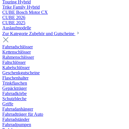
Touring Hybrid
Trike Family Hybrid
CUBE Bosch Motor CX
CUBE 2026
CUBE 2025
Auslaufmodelle
Zur Kategorie Zubehör und Gutscheine
Fahrradschlösser
Kettenschlösser
Rahmenschlösser
Faltschlösser
Kabelschlösser
Geschenkgutscheine
Flaschenhalter
Trinkflaschen
Gepäckträger
Fahrradkörbe
Schutzbleche
Griffe
Fahrradanhänger
Fahrradträger für Auto
Fahrradständer
Fahrradpumpen