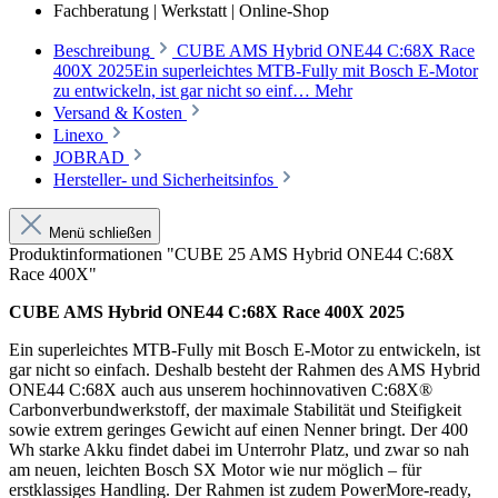
Fachberatung | Werkstatt | Online-Shop
Beschreibung
CUBE AMS Hybrid ONE44 C:68X Race
400X 2025Ein superleichtes MTB-Fully mit Bosch E-Motor
zu entwickeln, ist gar nicht so einf…
Mehr
Versand & Kosten
Linexo
JOBRAD
Hersteller- und Sicherheitsinfos
Menü schließen
Produktinformationen "CUBE 25 AMS Hybrid ONE44 C:68X
Race 400X"
CUBE AMS Hybrid ONE44 C:68X Race 400X 2025
Ein superleichtes MTB-Fully mit Bosch E-Motor zu entwickeln, ist
gar nicht so einfach. Deshalb besteht der Rahmen des AMS Hybrid
ONE44 C:68X auch aus unserem hochinnovativen C:68X®
Carbonverbundwerkstoff, der maximale Stabilität und Steifigkeit
sowie extrem geringes Gewicht auf einen Nenner bringt. Der 400
Wh starke Akku findet dabei im Unterrohr Platz, und zwar so nah
am neuen, leichten Bosch SX Motor wie nur möglich – für
erstklassiges Handling. Der Rahmen ist zudem PowerMore-ready,