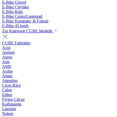
E-Bike Gravel
E-Bike Citybike
E-Bike Kids
E-Bike Cargo/Lastenrad
E-Bike Kompakt- & Faltrad
E-Bike 45 km/h
Zur Kategorie CUBE Modelle
CUBE Fahrräder
Acid
Aerium
Agree
Aim
AMS
Aruba
Attain
Attention
Cross Race
Cubie
Editor
Flying Circus
Kathmandu
Litening
Nature