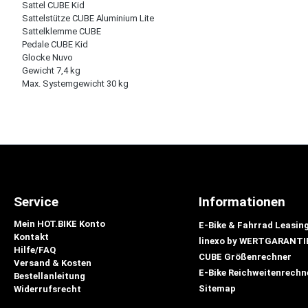
Sattel CUBE Kid
Sattelstütze CUBE Aluminium Lite
Sattelklemme CUBE
Pedale CUBE Kid
Glocke Nuvo
Gewicht 7,4 kg
Max. Systemgewicht 30 kg
Service
Informationen
Mein HOT.BIKE Konto
E-Bike & Fahrrad Leasin
Kontakt
linexo by WERTGARANTI
Hilfe/FAQ
CUBE Größenrechner
Versand & Kosten
E-Bike Reichweitenrechn
Bestellanleitung
Sitemap
Widerrufsrecht