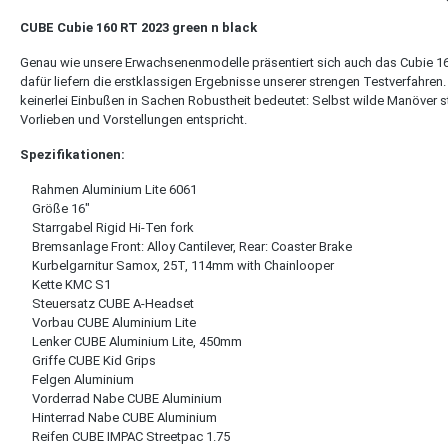
CUBE Cubie 160 RT 2023 green n black
Genau wie unsere Erwachsenenmodelle präsentiert sich auch das Cubie 16
dafür liefern die erstklassigen Ergebnisse unserer strengen Testverfahre
keinerlei Einbußen in Sachen Robustheit bedeutet: Selbst wilde Manöver st
Vorlieben und Vorstellungen entspricht.
Spezifikationen:
Rahmen Aluminium Lite 6061
Größe 16"
Starrgabel Rigid Hi-Ten fork
Bremsanlage Front: Alloy Cantilever, Rear: Coaster Brake
Kurbelgarnitur Samox, 25T, 114mm with Chainlooper
Kette KMC S1
Steuersatz CUBE A-Headset
Vorbau CUBE Aluminium Lite
Lenker CUBE Aluminium Lite, 450mm
Griffe CUBE Kid Grips
Felgen Aluminium
Vorderrad Nabe CUBE Aluminium
Hinterrad Nabe CUBE Aluminium
Reifen CUBE IMPAC Streetpac 1.75