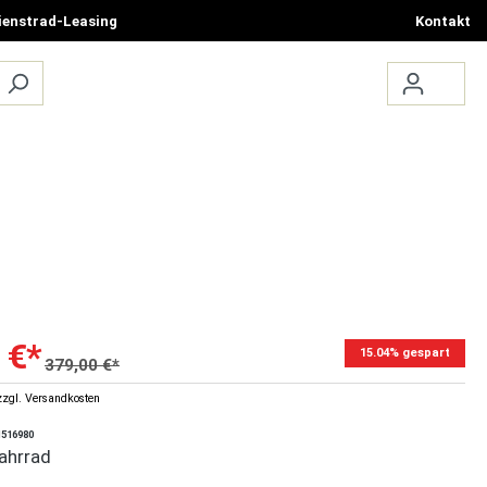
ienstrad-Leasing
Kontakt
ÜBER UNS
TERMIN BUCHEN
 €*
15.04% gespart
379,00 €*
zzgl. Versandkosten
1516980
fahrrad