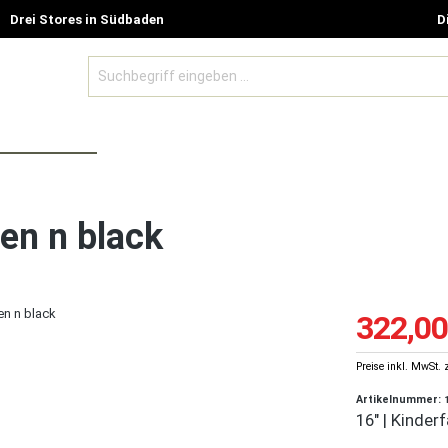
Drei Stores in Südbaden
D
BE MODELLE
ZUBEHÖR UND GUTSCHEINE
SALE %
en n black
322,00
Preise inkl. MwSt. 
Artikelnummer:
16" | Kinder