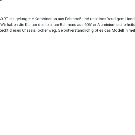
0 RT als gelungene Kombination aus Fahrspaß und reaktionsfreudigem Handlin
n. Wir haben die Kanten des leichten Rahmens aus 6061er-Aluminium sicherhei
eckt dieses Chassis locker weg. Selbstverständlich gibt es das Modell in mehr