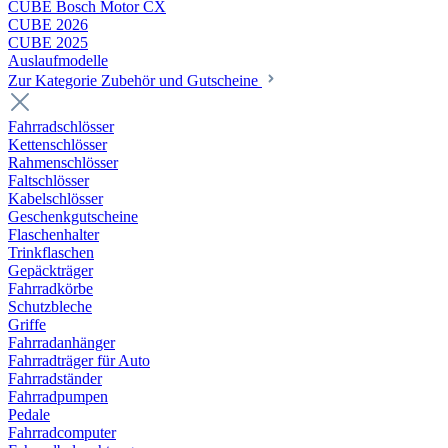
CUBE Bosch Motor CX
CUBE 2026
CUBE 2025
Auslaufmodelle
Zur Kategorie Zubehör und Gutscheine
Fahrradschlösser
Kettenschlösser
Rahmenschlösser
Faltschlösser
Kabelschlösser
Geschenkgutscheine
Flaschenhalter
Trinkflaschen
Gepäckträger
Fahrradkörbe
Schutzbleche
Griffe
Fahrradanhänger
Fahrradträger für Auto
Fahrradständer
Fahrradpumpen
Pedale
Fahrradcomputer