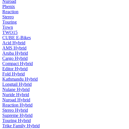
Nuroad
Phenix
Reaction
Stereo
Touring
Town
TWO15
CUBE E-Bikes
Acid Hybrid
AMS Hybrid
Aruba Hybrid
Cargo Hybrid
Compact Hybrid
Editor Hybrid
Fold Hybrid
Kathmandu Hybrid
Longtail Hybrid
Nulane Hybrid
Nuride Hybrid
Nuroad Hybrid
Reaction Hybrid
Stereo Hybrid
Supreme Hybrid
Touring Hybrid
Trike Family Hybrid