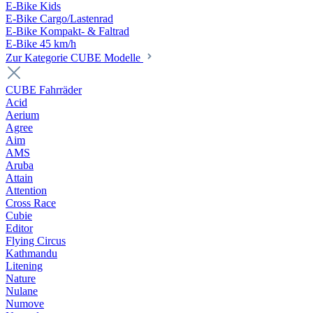
E-Bike Kids
E-Bike Cargo/Lastenrad
E-Bike Kompakt- & Faltrad
E-Bike 45 km/h
Zur Kategorie CUBE Modelle
CUBE Fahrräder
Acid
Aerium
Agree
Aim
AMS
Aruba
Attain
Attention
Cross Race
Cubie
Editor
Flying Circus
Kathmandu
Litening
Nature
Nulane
Numove