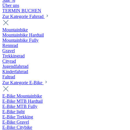
Sale %
Über uns
TERMIN BUCHEN
Zur Kategorie Fahrrad
Mountainbike
Mountainbike Hardtail
Mountainbike Fully
Rennrad
Gravel
Trekkingrad
Cityrad
Jugendfahrrad
Kinderfahrrad
Faltrad
Zur Kategorie E-Bike
E-Bike Mountainbike
E-Bike MTB Hardtail
E-Bike MTB Fully
E-Bike light
E-Bike Trekking
E-Bike Gravel
E-Bike Citybike