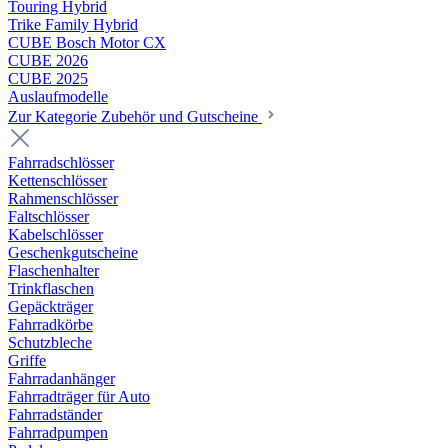
Touring Hybrid
Trike Family Hybrid
CUBE Bosch Motor CX
CUBE 2026
CUBE 2025
Auslaufmodelle
Zur Kategorie Zubehör und Gutscheine
Fahrradschlösser
Kettenschlösser
Rahmenschlösser
Faltschlösser
Kabelschlösser
Geschenkgutscheine
Flaschenhalter
Trinkflaschen
Gepäckträger
Fahrradkörbe
Schutzbleche
Griffe
Fahrradanhänger
Fahrradträger für Auto
Fahrradständer
Fahrradpumpen