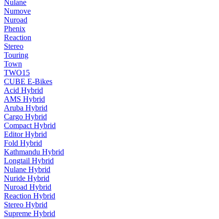
Nulane
Numove
Nuroad
Phenix
Reaction
Stereo
Touring
Town
TWO15
CUBE E-Bikes
Acid Hybrid
AMS Hybrid
Aruba Hybrid
Cargo Hybrid
Compact Hybrid
Editor Hybrid
Fold Hybrid
Kathmandu Hybrid
Longtail Hybrid
Nulane Hybrid
Nuride Hybrid
Nuroad Hybrid
Reaction Hybrid
Stereo Hybrid
Supreme Hybrid