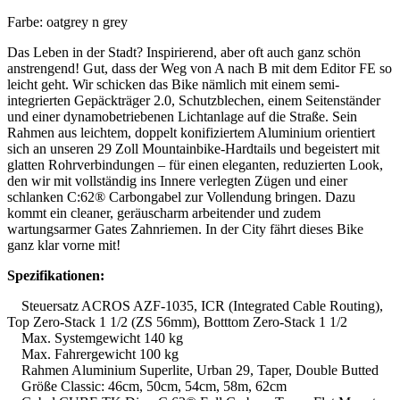
Farbe: oatgrey n grey
Das Leben in der Stadt? Inspirierend, aber oft auch ganz schön
anstrengend! Gut, dass der Weg von A nach B mit dem Editor FE so
leicht geht. Wir schicken das Bike nämlich mit einem semi-
integrierten Gepäckträger 2.0, Schutzblechen, einem Seitenständer
und einer dynamobetriebenen Lichtanlage auf die Straße. Sein
Rahmen aus leichtem, doppelt konifiziertem Aluminium orientiert
sich an unseren 29 Zoll Mountainbike-Hardtails und begeistert mit
glatten Rohrverbindungen – für einen eleganten, reduzierten Look,
den wir mit vollständig ins Innere verlegten Zügen und einer
schlanken C:62® Carbongabel zur Vollendung bringen. Dazu
kommt ein cleaner, geräuscharm arbeitender und zudem
wartungsarmer Gates Zahnriemen. In der City fährt dieses Bike
ganz klar vorne mit!
Spezifikationen:
Steuersatz ACROS AZF-1035, ICR (Integrated Cable Routing),
Top Zero-Stack 1 1/2 (ZS 56mm), Botttom Zero-Stack 1 1/2
Max. Systemgewicht 140 kg
Max. Fahrergewicht 100 kg
Rahmen Aluminium Superlite, Urban 29, Taper, Double Butted
Größe Classic: 46cm, 50cm, 54cm, 58m, 62cm