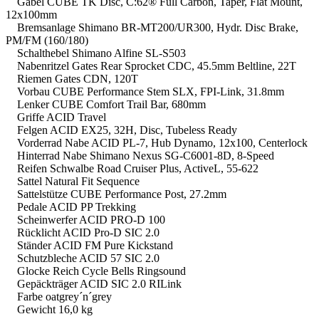
Gabel CUBE TK Disc, C:62® Full Carbon, Taper, Flat Mount,
12x100mm
Bremsanlage Shimano BR-MT200/UR300, Hydr. Disc Brake,
PM/FM (160/180)
Schalthebel Shimano Alfine SL-S503
Nabenritzel Gates Rear Sprocket CDC, 45.5mm Beltline, 22T
Riemen Gates CDN, 120T
Vorbau CUBE Performance Stem SLX, FPI-Link, 31.8mm
Lenker CUBE Comfort Trail Bar, 680mm
Griffe ACID Travel
Felgen ACID EX25, 32H, Disc, Tubeless Ready
Vorderrad Nabe ACID PL-7, Hub Dynamo, 12x100, Centerlock
Hinterrad Nabe Shimano Nexus SG-C6001-8D, 8-Speed
Reifen Schwalbe Road Cruiser Plus, ActiveL, 55-622
Sattel Natural Fit Sequence
Sattelstütze CUBE Performance Post, 27.2mm
Pedale ACID PP Trekking
Scheinwerfer ACID PRO-D 100
Rücklicht ACID Pro-D SIC 2.0
Ständer ACID FM Pure Kickstand
Schutzbleche ACID 57 SIC 2.0
Glocke Reich Cycle Bells Ringsound
Gepäckträger ACID SIC 2.0 RILink
Farbe oatgrey´n´grey
Gewicht 16,0 kg