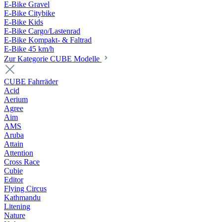
E-Bike Gravel
E-Bike Citybike
E-Bike Kids
E-Bike Cargo/Lastenrad
E-Bike Kompakt- & Faltrad
E-Bike 45 km/h
Zur Kategorie CUBE Modelle
CUBE Fahrräder
Acid
Aerium
Agree
Aim
AMS
Aruba
Attain
Attention
Cross Race
Cubie
Editor
Flying Circus
Kathmandu
Litening
Nature