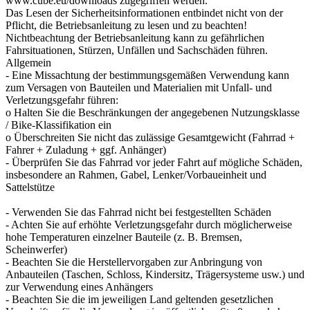
www.cube.eu/downloads zugegriffen werden.
Das Lesen der Sicherheitsinformationen entbindet nicht von der
Pflicht, die Betriebsanleitung zu lesen und zu beachten!
Nichtbeachtung der Betriebsanleitung kann zu gefährlichen
Fahrsituationen, Stürzen, Unfällen und Sachschäden führen.
Allgemein
- Eine Missachtung der bestimmungsgemäßen Verwendung kann
zum Versagen von Bauteilen und Materialien mit Unfall- und
Verletzungsgefahr führen:
o Halten Sie die Beschränkungen der angegebenen Nutzungsklasse
/ Bike-Klassifikation ein
o Überschreiten Sie nicht das zulässige Gesamtgewicht (Fahrrad +
Fahrer + Zuladung + ggf. Anhänger)
- Überprüfen Sie das Fahrrad vor jeder Fahrt auf mögliche Schäden,
insbesondere an Rahmen, Gabel, Lenker/Vorbaueinheit und
Sattelstütze
- Verwenden Sie das Fahrrad nicht bei festgestellten Schäden
- Achten Sie auf erhöhte Verletzungsgefahr durch möglicherweise
hohe Temperaturen einzelner Bauteile (z. B. Bremsen,
Scheinwerfer)
- Beachten Sie die Herstellervorgaben zur Anbringung von
Anbauteilen (Taschen, Schloss, Kindersitz, Trägersysteme usw.) und
zur Verwendung eines Anhängers
- Beachten Sie die im jeweiligen Land geltenden gesetzlichen