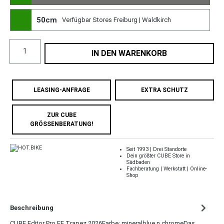
50cm
Verfügbar Stores Freiburg | Waldkirch
IN DEN WARENKORB
LEASING-ANFRAGE
EXTRA SCHUTZ
ZUR CUBE
GRÖSSENBERATUNG!
Seit 1993 | Drei Standorte
Dein größter CUBE Store in
Südbaden
Fachberatung | Werkstatt | Online-
Shop
Beschreibung
CUBE Editor Pro FE Trapez 2026Farbe: mineralblue n chromeDas