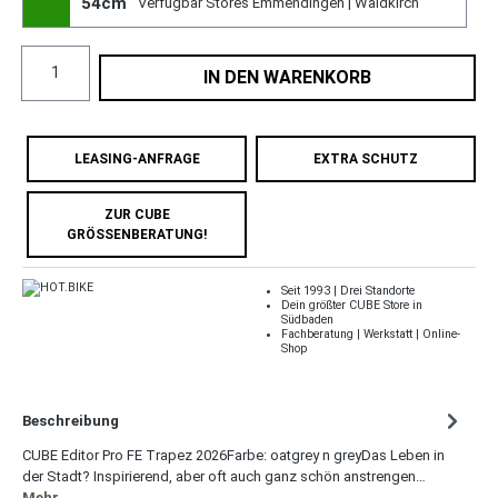
54cm
Verfügbar Stores Emmendingen | Waldkirch
IN DEN WARENKORB
LEASING-ANFRAGE
EXTRA SCHUTZ
ZUR CUBE
GRÖSSENBERATUNG!
Seit 1993 | Drei Standorte
Dein größter CUBE Store in
Südbaden
Fachberatung | Werkstatt | Online-
Shop
Beschreibung
CUBE Editor Pro FE Trapez 2026Farbe: oatgrey n greyDas Leben in
der Stadt? Inspirierend, aber oft auch ganz schön anstrengen…
Mehr