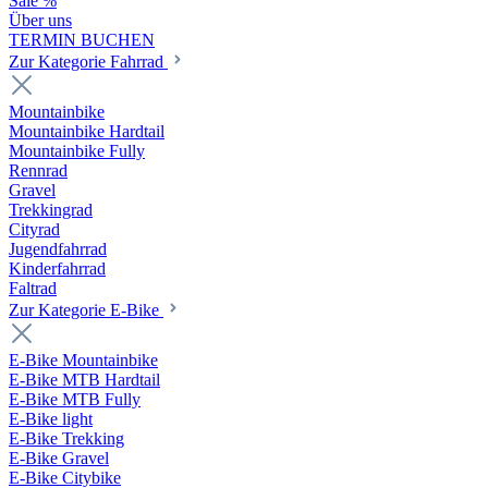
Sale %
Über uns
TERMIN BUCHEN
Zur Kategorie Fahrrad
Mountainbike
Mountainbike Hardtail
Mountainbike Fully
Rennrad
Gravel
Trekkingrad
Cityrad
Jugendfahrrad
Kinderfahrrad
Faltrad
Zur Kategorie E-Bike
E-Bike Mountainbike
E-Bike MTB Hardtail
E-Bike MTB Fully
E-Bike light
E-Bike Trekking
E-Bike Gravel
E-Bike Citybike