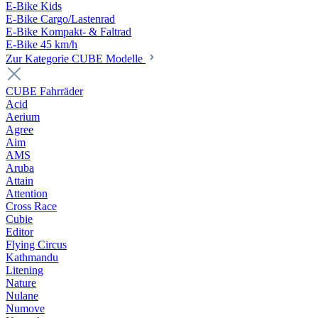
E-Bike Kids
E-Bike Cargo/Lastenrad
E-Bike Kompakt- & Faltrad
E-Bike 45 km/h
Zur Kategorie CUBE Modelle
CUBE Fahrräder
Acid
Aerium
Agree
Aim
AMS
Aruba
Attain
Attention
Cross Race
Cubie
Editor
Flying Circus
Kathmandu
Litening
Nature
Nulane
Numove