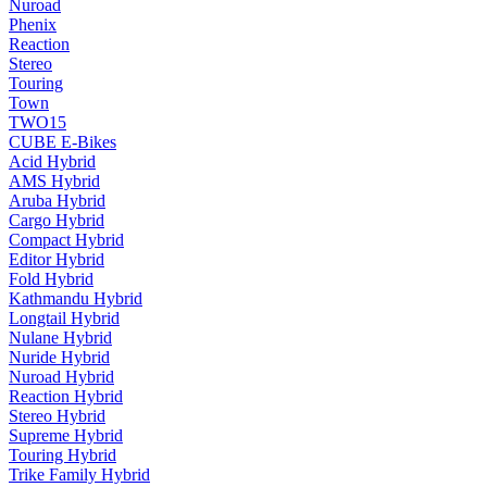
Nuroad
Phenix
Reaction
Stereo
Touring
Town
TWO15
CUBE E-Bikes
Acid Hybrid
AMS Hybrid
Aruba Hybrid
Cargo Hybrid
Compact Hybrid
Editor Hybrid
Fold Hybrid
Kathmandu Hybrid
Longtail Hybrid
Nulane Hybrid
Nuride Hybrid
Nuroad Hybrid
Reaction Hybrid
Stereo Hybrid
Supreme Hybrid
Touring Hybrid
Trike Family Hybrid