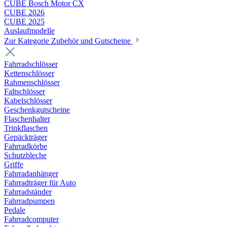
CUBE Bosch Motor CX
CUBE 2026
CUBE 2025
Auslaufmodelle
Zur Kategorie Zubehör und Gutscheine
Fahrradschlösser
Kettenschlösser
Rahmenschlösser
Faltschlösser
Kabelschlösser
Geschenkgutscheine
Flaschenhalter
Trinkflaschen
Gepäckträger
Fahrradkörbe
Schutzbleche
Griffe
Fahrradanhänger
Fahrradträger für Auto
Fahrradständer
Fahrradpumpen
Pedale
Fahrradcomputer