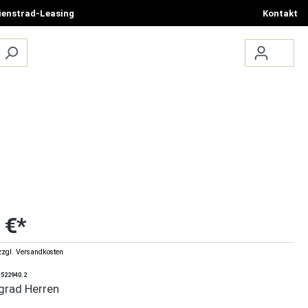
ienstrad-Leasing
Kontakt
ÜBER UNS
TERMIN BUCHEN
 €*
zzgl. Versandkosten
1522940.2
ngrad Herren