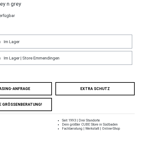
ey n grey
erfügbar
m
Im Lager
m
Im Lager | Store Emmendingen
ASING-ANFRAGE
EXTRA SCHUTZ
E GRÖSSENBERATUNG!
Seit 1993 | Drei Standorte
Dein größter CUBE Store in Südbaden
Fachberatung | Werkstatt | Online-Shop