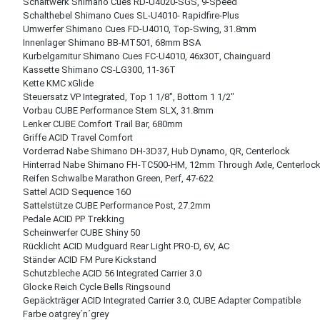
Schaltwerk Shimano Cues RD-U4020-SGS, 9-Speed
Schalthebel Shimano Cues SL-U4010- Rapidfire-Plus
Umwerfer Shimano Cues FD-U4010, Top-Swing, 31.8mm
Innenlager Shimano BB-MT501, 68mm BSA
Kurbelgarnitur Shimano Cues FC-U4010, 46x30T, Chainguard
Kassette Shimano CS-LG300, 11-36T
Kette KMC xGlide
Steuersatz VP Integrated, Top 1 1/8", Bottom 1 1/2"
Vorbau CUBE Performance Stem SLX, 31.8mm
Lenker CUBE Comfort Trail Bar, 680mm
Griffe ACID Travel Comfort
Vorderrad Nabe Shimano DH-3D37, Hub Dynamo, QR, Centerlock
Hinterrad Nabe Shimano FH-TC500-HM, 12mm Through Axle, Centerloc
Reifen Schwalbe Marathon Green, Perf, 47-622
Sattel ACID Sequence 160
Sattelstütze CUBE Performance Post, 27.2mm
Pedale ACID PP Trekking
Scheinwerfer CUBE Shiny 50
Rücklicht ACID Mudguard Rear Light PRO-D, 6V, AC
Ständer ACID FM Pure Kickstand
Schutzbleche ACID 56 Integrated Carrier 3.0
Glocke Reich Cycle Bells Ringsound
Gepäckträger ACID Integrated Carrier 3.0, CUBE Adapter Compatible
Farbe oatgrey´n´grey