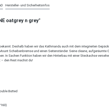
AD
Hersteller- und Sicherheitsinfos
E oatgrey n grey"
 bekannt. Deshalb haben wir das Kathmandu auch mit dem integrierten Gepäckt
t Mount Scheibenbremse und einen Seitenständer. Seine cleane, aufgeräumte 
. In Sachen Funktion haben wir den Hinterbau mit einer Steckachse versehen 
ht – den Rest machst du!
ouble Butted
/160)