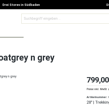
Drei Stores in Südbaden
D
BE MODELLE
ZUBEHÖR UND GUTSCHEINE
SALE %
atgrey n grey
799,00
Preise inkl. MwSt. 
Artikelnummer:
28" | Trekki