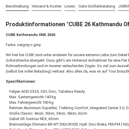
Beschreibung
Versand & Kosten
Linexo
Cube Größenberatung
JOBR
Produktinformationen "CUBE 26 Kathmandu ON
CUBE Kathmandu ONE 2026
Farbe: oatgrey n grey
Wir hier bei CUBE sind unter anderem für unsere extreme Liebe zum Detail
Schutzbleche übergeht. Dazu gibt's am Hinterrad Aufnahmen für eine Fla
Rohrverbindungen und im Inneren verlaufenden Zügen. So viel zum Aussehen
(selbst bei voller Beladung) verbaut. Also alles da, was es auf Tour brauc
Spezifikationen:
Felgen ACID EX25, 32H, Disc, Tubeless Ready
Max. Systemgewicht 140 kg
Max. Fahrergewicht 100 kg
Rahmen Aluminium Superlite, Trekking Comfort, Integrated Carrier 3.0, D
Größe Classic: 46cm, 50cm, 54cm, 58cm, 62cm
Gabel SR Suntour NEX, 62mm
Bremsanlage Shimano BR-MT200/UR300, Hydr. Disc Brake, PM/FM (160