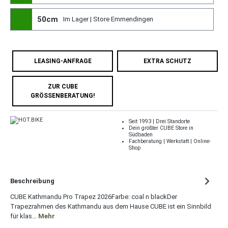
50cm
Im Lager | Store Emmendingen
LEASING-ANFRAGE
EXTRA SCHUTZ
ZUR CUBE
GRÖSSENBERATUNG!
Seit 1993 | Drei Standorte
Dein größter CUBE Store in
Südbaden
Fachberatung | Werkstatt | Online-
Shop
Beschreibung
CUBE Kathmandu Pro Trapez 2026Farbe: coal n blackDer
Trapezrahmen des Kathmandu aus dem Hause CUBE ist ein Sinnbild
für klas…
Mehr