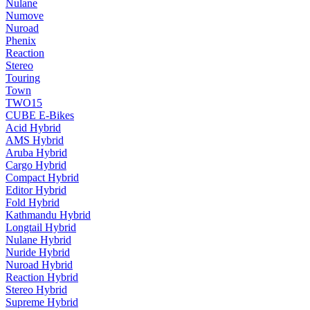
Nulane
Numove
Nuroad
Phenix
Reaction
Stereo
Touring
Town
TWO15
CUBE E-Bikes
Acid Hybrid
AMS Hybrid
Aruba Hybrid
Cargo Hybrid
Compact Hybrid
Editor Hybrid
Fold Hybrid
Kathmandu Hybrid
Longtail Hybrid
Nulane Hybrid
Nuride Hybrid
Nuroad Hybrid
Reaction Hybrid
Stereo Hybrid
Supreme Hybrid