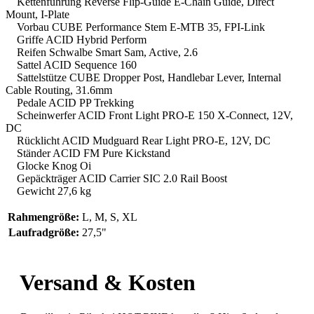
Kettenführung Reverse Flip-Guide E-Chain Guide, Direct
Mount, I-Plate
Vorbau CUBE Performance Stem E-MTB 35, FPI-Link
Griffe ACID Hybrid Perform
Reifen Schwalbe Smart Sam, Active, 2.6
Sattel ACID Sequence 160
Sattelstütze CUBE Dropper Post, Handlebar Lever, Internal
Cable Routing, 31.6mm
Pedale ACID PP Trekking
Scheinwerfer ACID Front Light PRO-E 150 X-Connect, 12V,
DC
Rücklicht ACID Mudguard Rear Light PRO-E, 12V, DC
Ständer ACID FM Pure Kickstand
Glocke Knog Oi
Gepäckträger ACID Carrier SIC 2.0 Rail Boost
Gewicht 27,6 kg
Rahmengröße:
L
, M
, S
, XL
Laufradgröße:
27,5"
Versand & Kosten