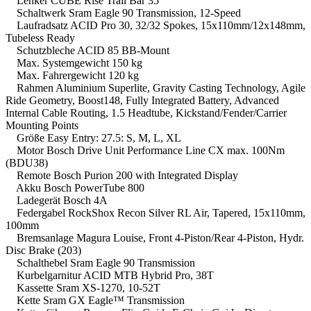
Lenker CUBE Rise Trail Bar 35
Schaltwerk Sram Eagle 90 Transmission, 12-Speed
Laufradsatz ACID Pro 30, 32/32 Spokes, 15x110mm/12x148mm,
Tubeless Ready
Schutzbleche ACID 85 BB-Mount
Max. Systemgewicht 150 kg
Max. Fahrergewicht 120 kg
Rahmen Aluminium Superlite, Gravity Casting Technology, Agile
Ride Geometry, Boost148, Fully Integrated Battery, Advanced
Internal Cable Routing, 1.5 Headtube, Kickstand/Fender/Carrier
Mounting Points
Größe Easy Entry: 27.5: S, M, L, XL
Motor Bosch Drive Unit Performance Line CX max. 100Nm
(BDU38)
Remote Bosch Purion 200 with Integrated Display
Akku Bosch PowerTube 800
Ladegerät Bosch 4A
Federgabel RockShox Recon Silver RL Air, Tapered, 15x110mm,
100mm
Bremsanlage Magura Louise, Front 4-Piston/Rear 4-Piston, Hydr.
Disc Brake (203)
Schalthebel Sram Eagle 90 Transmission
Kurbelgarnitur ACID MTB Hybrid Pro, 38T
Kassette Sram XS-1270, 10-52T
Kette Sram GX Eagle™ Transmission