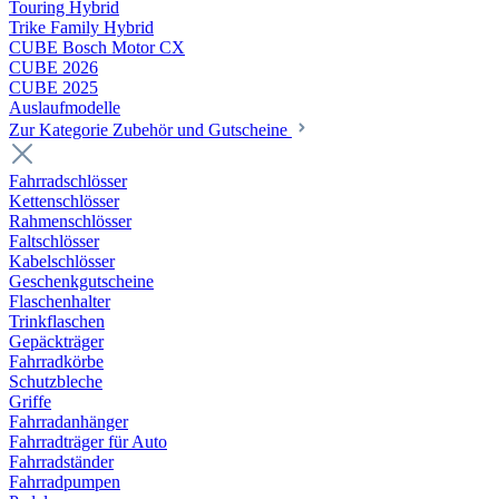
Touring Hybrid
Trike Family Hybrid
CUBE Bosch Motor CX
CUBE 2026
CUBE 2025
Auslaufmodelle
Zur Kategorie Zubehör und Gutscheine
Fahrradschlösser
Kettenschlösser
Rahmenschlösser
Faltschlösser
Kabelschlösser
Geschenkgutscheine
Flaschenhalter
Trinkflaschen
Gepäckträger
Fahrradkörbe
Schutzbleche
Griffe
Fahrradanhänger
Fahrradträger für Auto
Fahrradständer
Fahrradpumpen