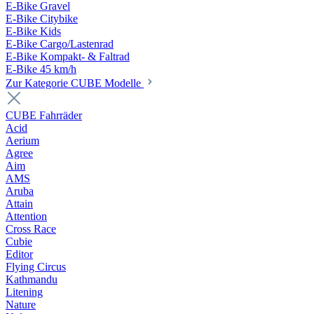
E-Bike Gravel
E-Bike Citybike
E-Bike Kids
E-Bike Cargo/Lastenrad
E-Bike Kompakt- & Faltrad
E-Bike 45 km/h
Zur Kategorie CUBE Modelle
CUBE Fahrräder
Acid
Aerium
Agree
Aim
AMS
Aruba
Attain
Attention
Cross Race
Cubie
Editor
Flying Circus
Kathmandu
Litening
Nature