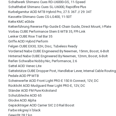
Schaltwerk Shimano Cues RD-U6000-GS, 11-Speed
Schalthebel Shimano Cues SL-U6000, Rapidfire Plus
Kurbelgarnitur ACID MTB Hybrid Pro, 27.5: 36T // 29: 34T
Kassette Shimano Cues CS-LG400, 11-50T
Kette KMC eGlide
Kettenführung Reverse Flip-Guide E-Chain Guide, Direct Mount, I-Plate
Vorbau CUBE Performance Stem E-MTB 35, FPI-Link
Lenker CUBE Rise Trail Bar 35
Griffe ACID Hybrid Perform
Felgen CUBE EX30, 32H, Disc, Tubeless Ready
Vorderrad Nabe CUBE Engineered By Newmen, 15mm, Boost, 6-Bolt
Hinterrad Nabe CUBE Engineered By Newmen, 12mm, Boost, 6-Bolt
Reifen Schwalbe Nobby Nic, Performance, 2.6
Sattel ACID Venec Lite
Sattelstütze CUBE Dropper Post, Handlebar Lever, Internal Cable Routin
Pedale ACID PP MTB
Scheinwerfer ACID Front Light PRO-E 150 X-Connect, 12V, DC
Rücklicht ACID Mudguard Rear Light PRO-E, 12V, DC
Ständer ACID FM Pure Kickstand
Schutzbleche ACID 65
Glocke ACID Alpha
Gepäckträger ACID Carrier SIC 2.0 Rail Boost
Farbe inkgrey´n´black
Gewicht 28,2 kg