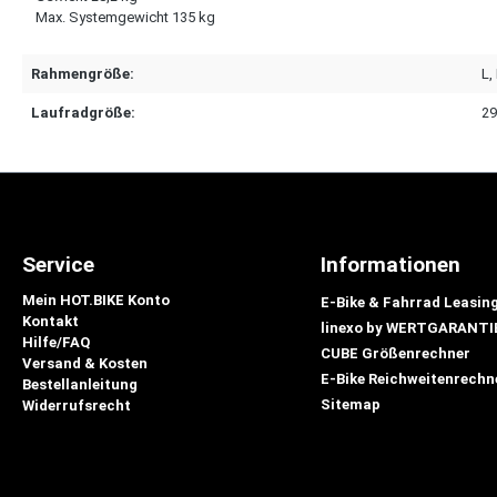
Max. Systemgewicht 135 kg
Rahmengröße:
L
,
Laufradgröße:
29
Service
Informationen
Mein HOT.BIKE Konto
E-Bike & Fahrrad Leasin
Kontakt
linexo by WERTGARANTI
Hilfe/FAQ
CUBE Größenrechner
Versand & Kosten
E-Bike Reichweitenrechn
Bestellanleitung
Sitemap
Widerrufsrecht