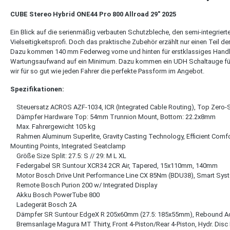
CUBE Stereo Hybrid ONE44 Pro 800 Allroad 29" 2025
Ein Blick auf die serienmäßig verbauten Schutzbleche, den semi-integrier
Vielseitigkeitsprofi. Doch das praktische Zubehör erzählt nur einen Teil
Dazu kommen 140 mm Federweg vorne und hinten für erstklassiges Handlin
Wartungsaufwand auf ein Minimum. Dazu kommen ein UDH Schaltauge für ein
wir für so gut wie jeden Fahrer die perfekte Passform im Angebot.
Spezifikationen:
Steuersatz ACROS AZF-1034, ICR (Integrated Cable Routing), Top Zero-
Dämpfer Hardware Top: 54mm Trunnion Mount, Bottom: 22.2x8mm
Max. Fahrergewicht 105 kg
Rahmen Aluminum Superlite, Gravity Casting Technology, Efficient Comfort
Mounting Points, Integrated Seatclamp
Größe Size Split: 27.5: S // 29: M L XL
Federgabel SR Suntour XCR34 2CR Air, Tapered, 15x110mm, 140mm
Motor Bosch Drive Unit Performance Line CX 85Nm (BDU38), Smart Sys
Remote Bosch Purion 200 w/ Integrated Display
Akku Bosch PowerTube 800
Ladegerät Bosch 2A
Dämpfer SR Suntour EdgeX R 205x60mm (27.5: 185x55mm), Rebound Adj
Bremsanlage Magura MT Thirty, Front 4-Piston/Rear 4-Piston, Hydr. Disc