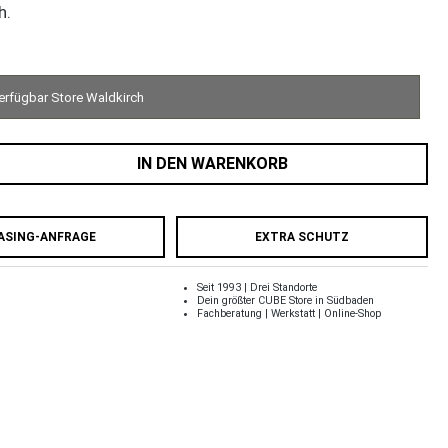
h.
erfügbar Store Waldkirch
IN DEN WARENKORB
ASING-ANFRAGE
EXTRA SCHUTZ
Seit 1993 | Drei Standorte
Dein größter CUBE Store in Südbaden
Fachberatung | Werkstatt | Online-Shop