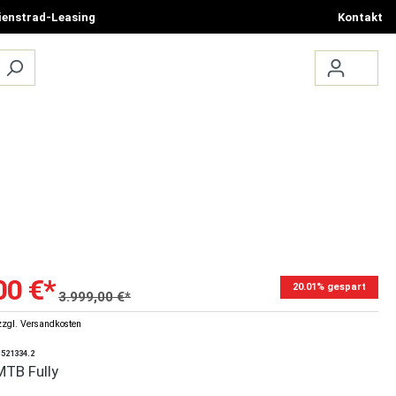
ienstrad-Leasing
Kontakt
ÜBER UNS
TERMIN BUCHEN
00 €*
20.01% gespart
3.999,00 €*
zzgl. Versandkosten
1521334.2
 MTB Fully