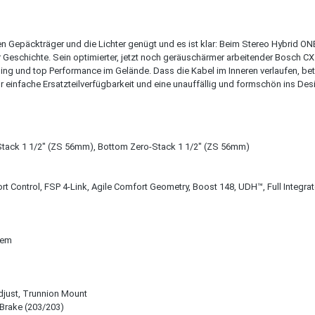
ten Gepäckträger und die Lichter genügt und es ist klar: Beim Stereo Hybrid 
 der Geschichte. Sein optimierter, jetzt noch geräuschärmer arbeitender Bos
g und top Performance im Gelände. Dass die Kabel im Inneren verlaufen, bet
fache Ersatzteilverfügbarkeit und eine unauffällig und formschön ins Design
Stack 1 1/2" (ZS 56mm), Bottom Zero-Stack 1 1/2" (ZS 56mm)
 Control, FSP 4-Link, Agile Comfort Geometry, Boost 148, UDH™, Full Integrat
tem
ust, Trunnion Mount
 Brake (203/203)