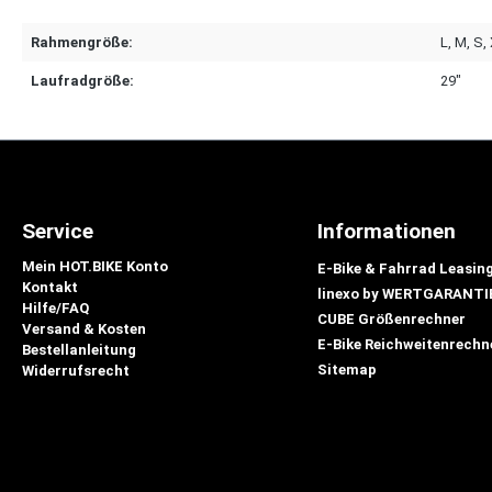
Rahmengröße:
L
, M
, S
,
Laufradgröße:
29"
Service
Informationen
Mein HOT.BIKE Konto
E-Bike & Fahrrad Leasin
Kontakt
linexo by WERTGARANTI
Hilfe/FAQ
CUBE Größenrechner
Versand & Kosten
E-Bike Reichweitenrechn
Bestellanleitung
Sitemap
Widerrufsrecht