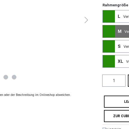
Rahmengröße
L
Ver
M
Ve
S
Ve
XL
V
ngen oder der Beschreibung im Onlineshop abweichen.
LE
ZUR CUB