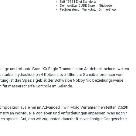
Seit 1993 | Drei Standorte
Dein größter CUBE Store in Südbaden
Fachberatung | Werkstatt | Online-Shop
lässige und robuste Sram XX Eagle Transmission Antrieb mit seinem weiten
ngsstarken hydraulischen 4-Kolben Level Ultimate Scheibenbremsen von
ftung ist das Spezialgebiet der Schwalbe Nobby Nic beziehungsweise
n für messerscharfe Kontrolle im Gelände.
omposition aus einer im Advanced Twin Mold Verfahren herstellten C:62®
ometry an individuelle Vorlieben und Anforderungen anpassen. Was noch?
ten spielen. Gut, das wir zugunsten dauerhaft zuverlässiger Gangwechsel