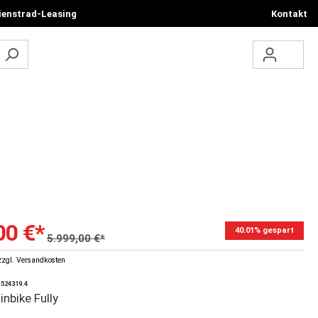
ienstrad-Leasing
Kontakt
ÜBER UNS
TERMIN BUCHEN
00 €*
40.01% gespart
5.999,00 €*
zzgl. Versandkosten
1524319.4
inbike Fully