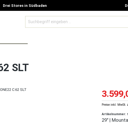
Drei Stores in Südbaden
D
BE MODELLE
ZUBEHÖR UND GUTSCHEINE
SALE %
62 SLT
3.599,
Preise inkl. MwSt. 
Artikelnummer:
29" | Mounta