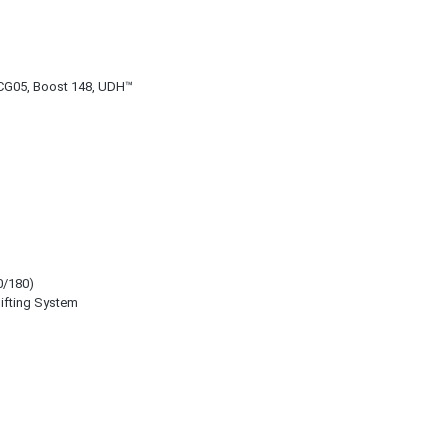
G05, Boost 148, UDH™
0/180)
ifting System