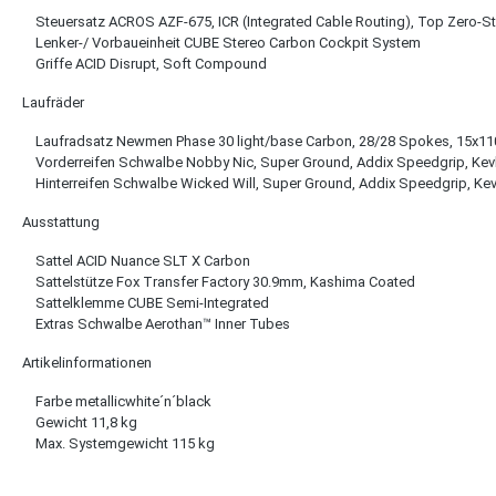
Steuersatz ACROS AZF-675, ICR (Integrated Cable Routing), Top Zero-Sta
Lenker-/ Vorbaueinheit CUBE Stereo Carbon Cockpit System
Griffe ACID Disrupt, Soft Compound
Laufräder
Laufradsatz Newmen Phase 30 light/base Carbon, 28/28 Spokes, 15x
Vorderreifen Schwalbe Nobby Nic, Super Ground, Addix Speedgrip, Kevla
Hinterreifen Schwalbe Wicked Will, Super Ground, Addix Speedgrip, Kevl
Ausstattung
Sattel ACID Nuance SLT X Carbon
Sattelstütze Fox Transfer Factory 30.9mm, Kashima Coated
Sattelklemme CUBE Semi-Integrated
Extras Schwalbe Aerothan™ Inner Tubes
Artikelinformationen
Farbe metallicwhite´n´black
Gewicht 11,8 kg
Max. Systemgewicht 115 kg