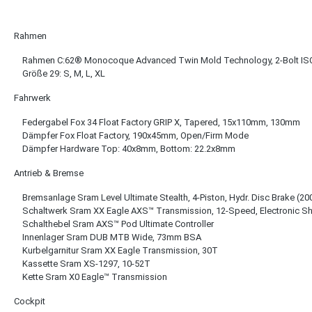
Rahmen
Rahmen C:62® Monocoque Advanced Twin Mold Technology, 2-Bolt ISC
Größe 29: S, M, L, XL
Fahrwerk
Federgabel Fox 34 Float Factory GRIP X, Tapered, 15x110mm, 130mm
Dämpfer Fox Float Factory, 190x45mm, Open/Firm Mode
Dämpfer Hardware Top: 40x8mm, Bottom: 22.2x8mm
Antrieb & Bremse
Bremsanlage Sram Level Ultimate Stealth, 4-Piston, Hydr. Disc Brake (20
Schaltwerk Sram XX Eagle AXS™ Transmission, 12-Speed, Electronic Sh
Schalthebel Sram AXS™ Pod Ultimate Controller
Innenlager Sram DUB MTB Wide, 73mm BSA
Kurbelgarnitur Sram XX Eagle Transmission, 30T
Kassette Sram XS-1297, 10-52T
Kette Sram X0 Eagle™ Transmission
Cockpit