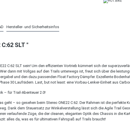
AD
Hersteller- und Sicherheitsinfos
C:62 SLT "
ONE22 C:62 SLT sein! Um den effizienten Vortrieb kümmert sich der superzuver
r dann mit Vollgas auf den Trails unterwegs ist, freut sich über die leistu
dergabel und den dazu passenden Float Factory Dämpfer. Exzellente Bodenha
hase 30 Laufrädern. Last, but not least: eine Vorbau-Lenker-Einheit aus Carbo
 – für Trail-Abenteuer 2.0!
as geht – so gesehen beim Stereo ONE22 C:62. Der Rahmen ist die perfekte K
eg. Dank dem Steuersatz zur Winkelverstellung lässt sich die Agile Trail Ge
en verlaufende Züge, die der cleanen, eleganten Optik des Chassis in die Kar
: alles da, was es für ultimativen Fahrspaß auf Trails braucht!