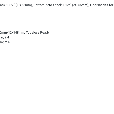
ck 1 1/2" (ZS 56mm), Bottom Zero-Stack 1 1/2" (ZS 56mm), Fiber Inserts for
110mm/12x148mm, Tubeless Ready
r, 2.4
ar, 2.4