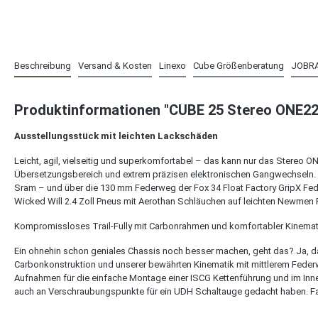
Beschreibung
Versand & Kosten
Linexo
Cube Größenberatung
JOBR
Produktinformationen "CUBE 25 Stereo ONE22 
Ausstellungsstück mit leichten Lackschäden
Leicht, agil, vielseitig und superkomfortabel – das kann nur das Stereo 
Übersetzungsbereich und extrem präzisen elektronischen Gangwechseln. We
Sram – und über die 130 mm Federweg der Fox 34 Float Factory GripX Fe
Wicked Will 2.4 Zoll Pneus mit Aerothan Schläuchen auf leichten Newmen P
Kompromissloses Trail-Fully mit Carbonrahmen und komfortabler Kinematik
Ein ohnehin schon geniales Chassis noch besser machen, geht das? Ja, d
Carbonkonstruktion und unserer bewährten Kinematik mit mittlerem Federw
Aufnahmen für die einfache Montage einer ISCG Kettenführung und im Inner
auch an Verschraubungspunkte für ein UDH Schaltauge gedacht haben. Fazit