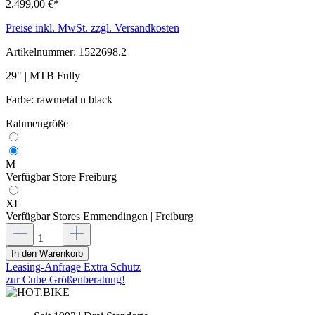
2.499,00 €*
Preise inkl. MwSt. zzgl. Versandkosten
Artikelnummer:
1522698.2
29" | MTB Fully
Farbe: rawmetal n black
Rahmengröße
M
Verfügbar Store Freiburg
XL
Verfügbar Stores Emmendingen | Freiburg
In den Warenkorb
Leasing-Anfrage
Extra Schutz
zur Cube Größenberatung!