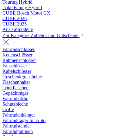
Touring Hybrid
Trike Family Hybrid
CUBE Bosch Motor CX
CUBE 2026
CUBE 2025
Auslaufmodelle
Zur Kategorie Zubehör und Gutscheine
Fahrradschlösser
Kettenschlösser
Rahmenschlösser
Faltschlösser
Kabelschlösser
Geschenkgutscheine
Flaschenhalter
Trinkflaschen
Gepäckträger
Fahrradkörbe
Schutzbleche
Griffe
Fahrradanhänger
Fahrradträger für Auto
Fahrradständer
Fahrradpumpen