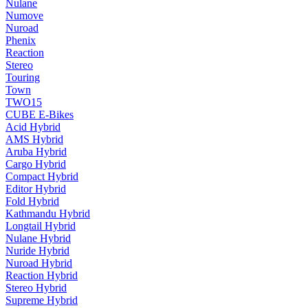
Nulane
Numove
Nuroad
Phenix
Reaction
Stereo
Touring
Town
TWO15
CUBE E-Bikes
Acid Hybrid
AMS Hybrid
Aruba Hybrid
Cargo Hybrid
Compact Hybrid
Editor Hybrid
Fold Hybrid
Kathmandu Hybrid
Longtail Hybrid
Nulane Hybrid
Nuride Hybrid
Nuroad Hybrid
Reaction Hybrid
Stereo Hybrid
Supreme Hybrid