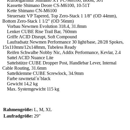
Kurbelgarnitur Shimano XT FC-M8100, Boost, 30T
Kassette Shimano Deore CS-M6100, 10-51T
Kette Shimano CN-M6100
Steuersatz VP Tapered, Top Zero-Stack 1 1/8" (OD 44mm),
Bottom Zero-Stack 1 1/2" (OD 56mm)
Vorbau Newmen Evolution 318.4, 31.8mm
Lenker CUBE Rise Trail Bar, 760mm
Griffe ACID Disrupt, Soft Compound
Laufradsatz Newmen Performance 30 light/base, 28/28 Spokes,
15x110mm/12x148mm, Tubeless Ready
Reifen Schwalbe Nobby Nic, Addix Performance, Kevlar, 2.4
Sattel ACID Nuance Lite
Sattelstütze CUBE Dropper Post, Handlebar Lever, Internal
Cable Routing, 31.6mm
Sattelklemme CUBE Screwlock, 34.9mm
Farbe rawmetal´n´black
Gewicht 14,2 kg
Max. Systemgewicht 115 kg
Rahmengröße:
L
, M
, XL
Laufradgröße:
29"