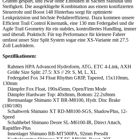
Gramm gespart, und zwar ohne Einbußen in Sachen Stabilität und
Steifigkeit. Die ausgeklügelte Kombination aus einem konifizierten
Steuerrohr und Boost 148 Hinterbau sorgt für optimierte
Lenkpräzision und höchste Pedaliereffizienz. Dazu kommen unsere
Efficient Trail Control Kinematik, eine 130 mm Federgabel und die
Agile Trail Geometry für ein stabiles, kontrolliertes Handling, immer
und überall. Praktisch: Für top Performance für kleinere Fahrer
umfasst unser Size Split System sogar eine XS-Variante mit 27.5
Zoll Laufrädern.
Spezifikationen:
Rahmen HPA Advanced Hydroform, ATG, ETC 4-Link, AXH
Größe Size Split: 27.5: XS // 29: S, M, L, XL
Federgabel Fox 34 Float Rhythm GRIP, Tapered, 15x110mm,
130mm
Dämpfer Fox Float, 190x45mm, Open/Firm Mode
Dämpfer Hardware Top: 40x8mm, Bottom: 22.2x8mm
Bremsanlage Shimano XT BR-M8100, Hydr. Disc Brake
(180/180)
Schaltwerk Shimano XT RD-M8100-SGS, ShadowPlus, 12-
Speed
Schalthebel Shimano Deore SL-M6100-IR, Direct Attach,
Rapidfire-Plus
Innenlager Shimano BB-MT500PA, 92mm Pressfit