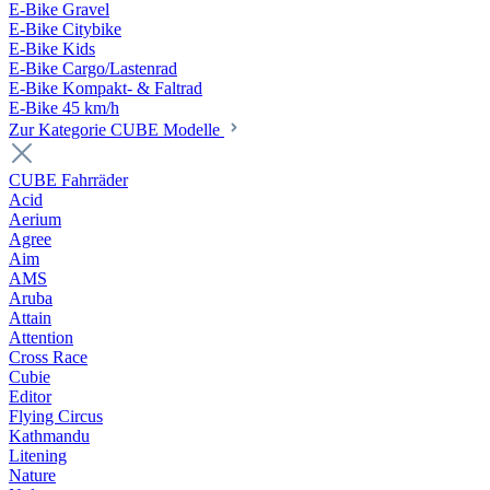
E-Bike Gravel
E-Bike Citybike
E-Bike Kids
E-Bike Cargo/Lastenrad
E-Bike Kompakt- & Faltrad
E-Bike 45 km/h
Zur Kategorie CUBE Modelle
CUBE Fahrräder
Acid
Aerium
Agree
Aim
AMS
Aruba
Attain
Attention
Cross Race
Cubie
Editor
Flying Circus
Kathmandu
Litening
Nature