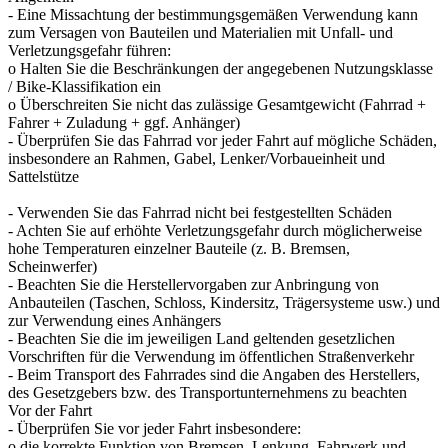
- Eine Missachtung der bestimmungsgemäßen Verwendung kann
zum Versagen von Bauteilen und Materialien mit Unfall- und
Verletzungsgefahr führen:
o Halten Sie die Beschränkungen der angegebenen Nutzungsklasse
/ Bike-Klassifikation ein
o Überschreiten Sie nicht das zulässige Gesamtgewicht (Fahrrad +
Fahrer + Zuladung + ggf. Anhänger)
- Überprüfen Sie das Fahrrad vor jeder Fahrt auf mögliche Schäden,
insbesondere an Rahmen, Gabel, Lenker/Vorbaueinheit und
Sattelstütze
- Verwenden Sie das Fahrrad nicht bei festgestellten Schäden
- Achten Sie auf erhöhte Verletzungsgefahr durch möglicherweise
hohe Temperaturen einzelner Bauteile (z. B. Bremsen,
Scheinwerfer)
- Beachten Sie die Herstellervorgaben zur Anbringung von
Anbauteilen (Taschen, Schloss, Kindersitz, Trägersysteme usw.) und
zur Verwendung eines Anhängers
- Beachten Sie die im jeweiligen Land geltenden gesetzlichen
Vorschriften für die Verwendung im öffentlichen Straßenverkehr
- Beim Transport des Fahrrades sind die Angaben des Herstellers,
des Gesetzgebers bzw. des Transportunternehmens zu beachten
Vor der Fahrt
- Überprüfen Sie vor jeder Fahrt insbesondere:
o die korrekte Funktion von Bremsen, Lenkung, Fahrwerk und