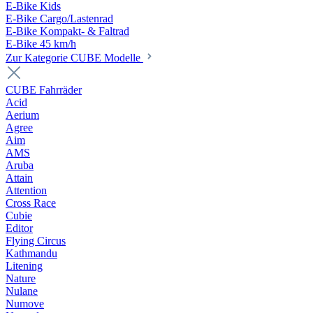
E-Bike Kids
E-Bike Cargo/Lastenrad
E-Bike Kompakt- & Faltrad
E-Bike 45 km/h
Zur Kategorie CUBE Modelle
CUBE Fahrräder
Acid
Aerium
Agree
Aim
AMS
Aruba
Attain
Attention
Cross Race
Cubie
Editor
Flying Circus
Kathmandu
Litening
Nature
Nulane
Numove