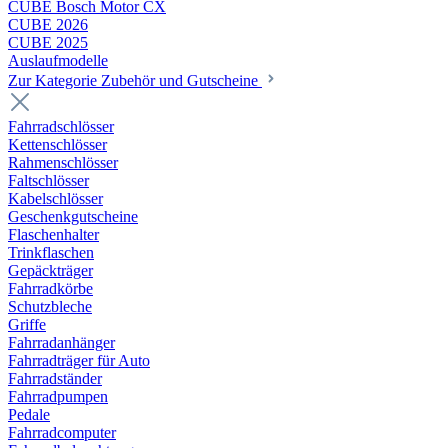
CUBE Bosch Motor CX
CUBE 2026
CUBE 2025
Auslaufmodelle
Zur Kategorie Zubehör und Gutscheine
Fahrradschlösser
Kettenschlösser
Rahmenschlösser
Faltschlösser
Kabelschlösser
Geschenkgutscheine
Flaschenhalter
Trinkflaschen
Gepäckträger
Fahrradkörbe
Schutzbleche
Griffe
Fahrradanhänger
Fahrradträger für Auto
Fahrradständer
Fahrradpumpen
Pedale
Fahrradcomputer