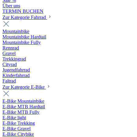
Sale %
Über uns
TERMIN BUCHEN
Zur Kategorie Fahrrad
Mountainbike
Mountainbike Hardtail
Mountainbike Fully
Rennrad
Gravel
Trekkingrad
Cityrad
Jugendfahrrad
Kinderfahrrad
Faltrad
Zur Kategorie E-Bike
E-Bike Mountainbike
E-Bike MTB Hardtail
E-Bike MTB Fully
E-Bike light
E-Bike Trekking
E-Bike Gravel
E-Bike Citybike