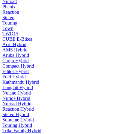
Nuroad
Phenix
Reaction
Stereo
Touring
Town
TWO15
CUBE E-Bikes
Acid Hybrid
AMS Hybrid
Aruba Hybrid
Cargo Hybrid
Compact Hybrid
Editor Hybrid
Fold Hybrid
Kathmandu Hybrid
Longtail Hybrid
Nulane Hybrid
Nuride Hybrid
Nuroad Hybrid
Reaction Hybrid
Stereo Hybrid
Supreme Hybrid
Touring Hybrid
Trike Family Hybrid