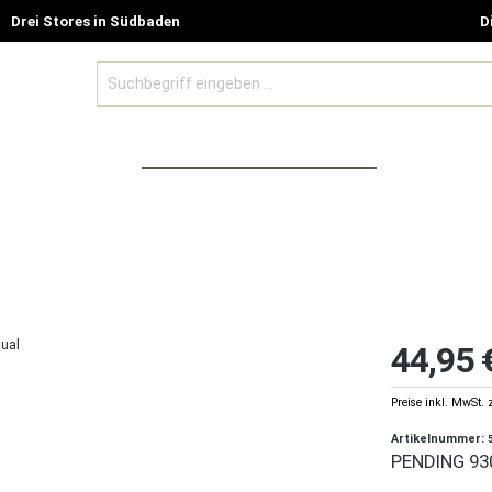
Drei Stores in Südbaden
D
BE MODELLE
ZUBEHÖR UND GUTSCHEINE
SALE %
44,95 
Preise inkl. MwSt. 
Artikelnummer:
PENDING 93