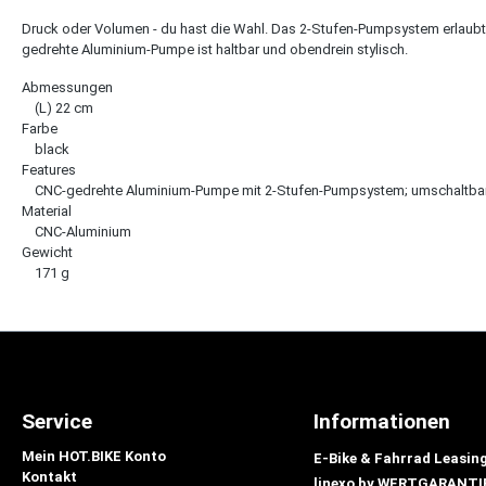
Druck oder Volumen - du hast die Wahl. Das 2-Stufen-Pumpsystem erlaub
gedrehte Aluminium-Pumpe ist haltbar und obendrein stylisch.
Abmessungen
(L) 22 cm
Farbe
black
Features
CNC-gedrehte Aluminium-Pumpe mit 2-Stufen-Pumpsystem; umschaltbar zw
Material
CNC-Aluminium
Gewicht
171 g
Service
Informationen
Mein HOT.BIKE Konto
E-Bike & Fahrrad Leasin
Kontakt
linexo by WERTGARANTI