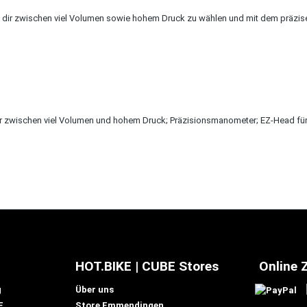
t dir zwischen viel Volumen sowie hohem Druck zu wählen und mit dem präzi
ischen viel Volumen und hohem Druck; Präzisionsmanometer; EZ-Head für Pr
HOT.BIKE | CUBE Stores
Online 
g
Über uns
E
Store Emmendingen