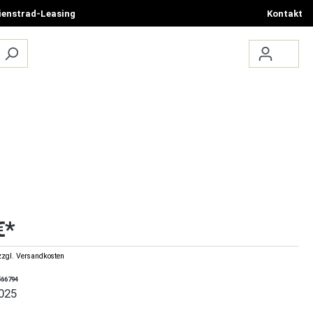
ienstrad-Leasing
Kontakt
ÜBER UNS
TERMIN BUCHEN
€*
zzgl. Versandkosten
566794
025