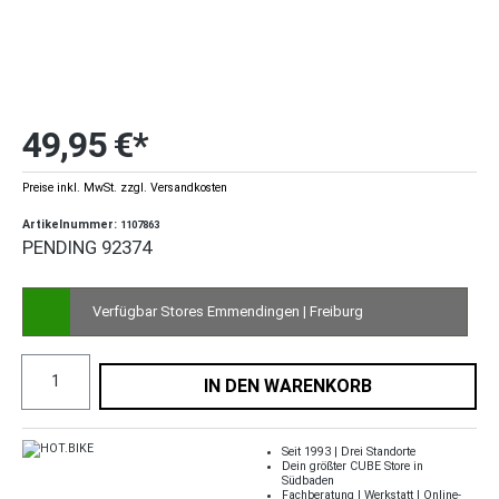
49,95 €*
Preise inkl. MwSt. zzgl. Versandkosten
Artikelnummer:
1107863
PENDING 92374
Verfügbar Stores Emmendingen | Freiburg
IN DEN WARENKORB
Seit 1993 | Drei Standorte
Dein größter CUBE Store in
Südbaden
Fachberatung | Werkstatt | Online-