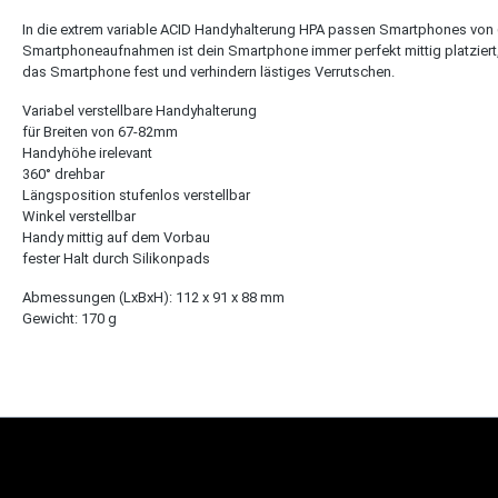
In die extrem variable ACID Handyhalterung HPA passen Smartphones von 6
Smartphoneaufnahmen ist dein Smartphone immer perfekt mittig platziert, s
das Smartphone fest und verhindern lästiges Verrutschen.
Variabel verstellbare Handyhalterung
für Breiten von 67-82mm
Handyhöhe irelevant
360° drehbar
Längsposition stufenlos verstellbar
Winkel verstellbar
Handy mittig auf dem Vorbau
fester Halt durch Silikonpads
Abmessungen (LxBxH): 112 x 91 x 88 mm
Gewicht: 170 g