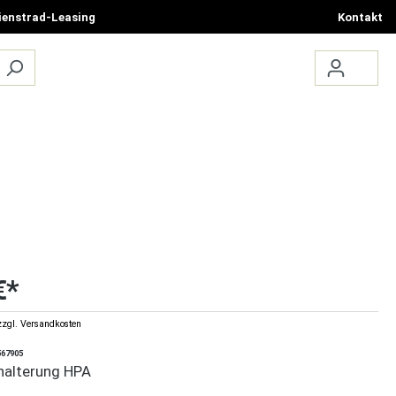
ienstrad-Leasing
Kontakt
ÜBER UNS
TERMIN BUCHEN
€*
zzgl. Versandkosten
567905
halterung HPA