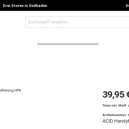
Drei Stores in Südbaden
D
BE MODELLE
ZUBEHÖR UND GUTSCHEINE
SALE %
39,95 
Preise inkl. MwSt. 
Artikelnummer:
ACID Handy