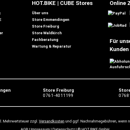
HOT.BIKE | CUBE Stores
Online 
g
Über uns
E
Store Emmendingen
Store Freiburg
er
Store Waldkirch
Fachberatung
Für uns
Wartung & Reparatur
Kunden
ingen
Store Freiburg
Store
0761-4011199
0768
tzl. Mehrwertsteuer zzgl.
Versandkosten
und ggf. Nachnahmegebühren, wenn n
AGB
|
Impressum
|
Datenschutz
| © HOT.BIKE GmbH